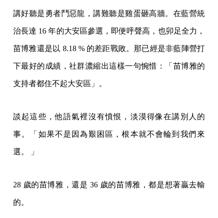
講好聽是勇者鬥惡龍，講難聽是雞蛋砸高牆。在藍營統
治長達 16 年的大安區參選，即便呼聲高，也卯足全力，
苗博雅還是以 8.18 % 的差距戰敗。那已經是非藍陣營打
下最好的成績，社群濃縮出這樣一句惋惜：「苗博雅的
支持者都住不起大安區」。
談起這些，他語氣裡沒有憤恨，淡漠得像在講別人的
事。「如果不是因為艱困區，根本就不會輪到我們來
選。 」
28 歲的苗博雅，還是 36 歲的苗博雅，都是想著贏去輸
的。