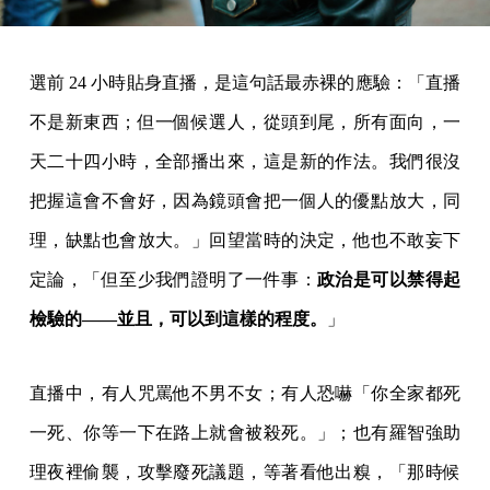
選前 24 小時貼身直播，是這句話最赤裸的應驗：「直播
不是新東西；但一個候選人，從頭到尾，所有面向，一
天二十四小時，全部播出來，這是新的作法。我們很沒
把握這會不會好，因為鏡頭會把一個人的優點放大，同
理，缺點也會放大。」回望當時的決定，他也不敢妄下
定論，「但至少我們證明了一件事：
政治是可以禁得起
檢驗的——並且，可以到這樣的程度。
」
直播中，有人咒罵他不男不女；有人恐嚇「你全家都死
一死、你等一下在路上就會被殺死。」；也有羅智強助
理夜裡偷襲，攻擊廢死議題，等著看他出糗，「那時候