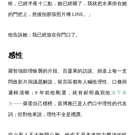
候，已經半夜十二點，她已經睡了，我就把水果掛在她
的門把上，然後拍那張照片傳 LINE。」
他告訴她：我已經放在你門口了。
感性
羅智強助理偷襲的片段、百靈果的訪談、頻道上每一支
問政影片與議題解說，留言區都有人喊他理性、口條與
邏輯清晰；9 年前他剛選，就有郝明義寫他
冰下有
火
⋯⋯毋需自己標榜，苗博雅已是人們口中理性的代名
詞；但對他來說，理性不全是禮讚。
從小家人不太敞開心胸，他也不是表達能力豐沛的性