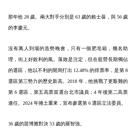
那年他 28 歲。兩大對手分別是 63 歲的賴士葆，與 56 歲
的李慶元。
沒有萬人到場的造勢晚會，只有一個肥皂箱，幾名助
理，街上好銳利的風。落敗是注定，但在藍營長期獨佔
的選區，他以不利的開局打出 12.48% 的得票率，是第 8
選區第三勢力的歷史新高。2018 年，他挑戰了更艱難的
第 6 選區，第五高票當選台北市議員；4 年後第二高票
連任。2024 年捲土重來，宣布參選第 6 選區立法委員。
36 歲的苗博雅對決 53 歲的羅智強。