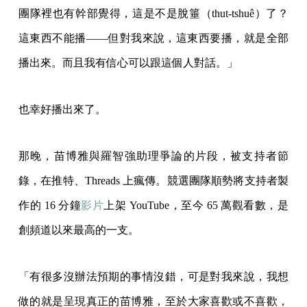
團隊裡也有幹部覺得，這是不是脫箠（thut-tshuê）了？
這東西不能播——但對我來說，這東西要播，就是全部
播出來。而且我有信心可以跟這個人對話。」
也幸好播出來了。
那晚，苗博雅與羅智強助理爭論的片段，被支持者節
錄，在推特、Threads 上瘋傳。競選團隊順勢將支持者製
作的 16 分鐘
影片
上架 YouTube，至今 65 萬觀看數，是
創頻道以來最高的一支。
「有很多沒辦法預期的事情沒錯，可是對我來說，我想
做的就是呈現真正的苗博雅，至於大家喜歡或不喜歡，