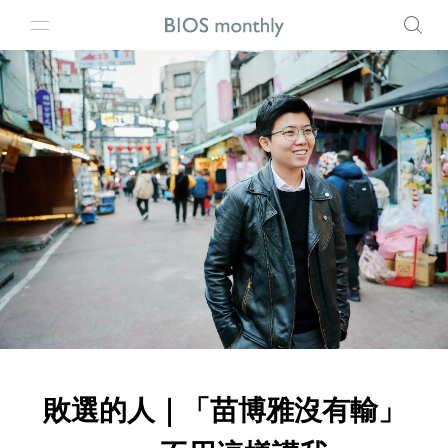
敗選的人｜「苗博雅沒有輸」