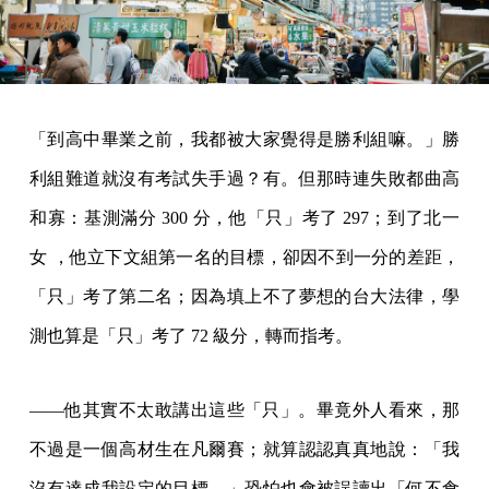
「到高中畢業之前，我都被大家覺得是勝利組嘛。」勝
利組難道就沒有考試失手過？有。但那時連失敗都曲高
和寡：基測滿分 300 分，他「只」考了 297；到了北一
女 ，他立下文組第一名的目標，卻因不到一分的差距，
「只」考了第二名；因為填上不了夢想的台大法律，學
測也算是「只」考了 72 級分，轉而指考。
——他其實不太敢講出這些「只」。畢竟外人看來，那
不過是一個高材生在凡爾賽；就算認認真真地說：「我
沒有達成我設定的目標。」恐怕也會被誤讀出「何不食