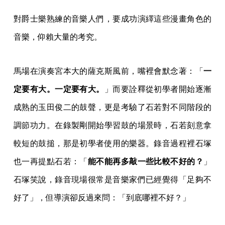
對爵士樂熟練的音樂人們，要成功演繹這些漫畫角色的
音樂，仰賴大量的考究。
馬場在演奏宮本大的薩克斯風前，嘴裡會默念著：「
一
定要有大。一定要有大。
」而要詮釋從初學者開始逐漸
成熟的玉田俊二的鼓聲，更是考驗了石若對不同階段的
調節功力。在錄製剛開始學習鼓的場景時，石若刻意拿
較短的鼓搥，那是初學者使用的樂器。錄音過程裡石塚
也一再提點石若：「
能不能再多敲一些比較不好的？
」
石塚笑說，錄音現場很常是音樂家們已經覺得「足夠不
好了」，但導演卻反過來問：「到底哪裡不好？」