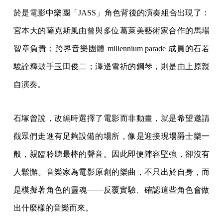
於是電影中樂團「JASS」角色背後的演奏組合出現了：
宮本大的薩克斯風由曾與多位葛萊美藝術家合作的馬場
智章負責；跨界音樂團體 millennium parade 成員的石若
駿詮釋鼓手玉田俊二；澤邊雪祈的鋼琴，則是由上原親
自演奏。
石塚曾說，改編時選擇了電影而非動畫，就是希望邀請
觀眾們走進有足夠設備的場所，像是迎接現場爵士樂一
般，親臨聆聽最棒的聲音。因此即便陣容堅強，卻沒有
人鬆懈。音樂家為電影原創的樂曲，不只出於自身，而
是模擬著角色的靈魂——反覆實驗、確認這些角色會做
出什麼樣的音樂而來。