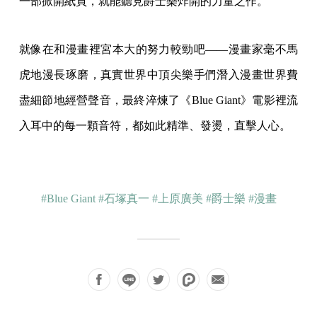
一部掀開紙頁，就能聽見爵士樂炸開的力量之作。
就像在和漫畫裡宮本大的努力較勁吧——漫畫家毫不馬
虎地漫長琢磨，真實世界中頂尖樂手們潛入漫畫世界費
盡細節地經營聲音，最終淬煉了《Blue Giant》電影裡流
入耳中的每一顆音符，都如此精準、發燙，直擊人心。
#Blue Giant
#石塚真一
#上原廣美
#爵士樂
#漫畫