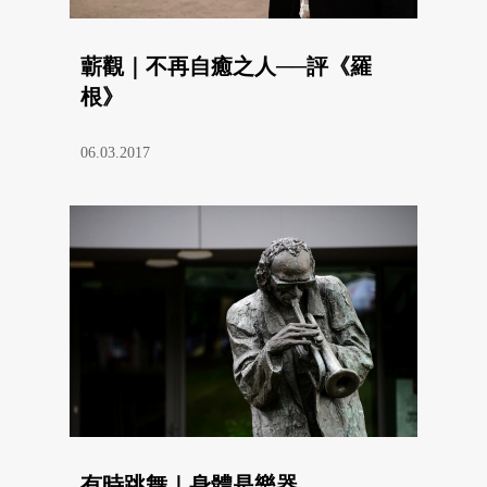
蘄觀｜不再自癒之人──評《羅
根》
06.03.2017
有時跳舞｜身體是樂器