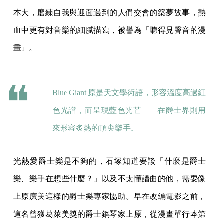
本大，磨練自我與迎面遇到的人們交會的築夢故事，熱
血中更有對音樂的細膩描寫，被譽為「聽得見聲音的漫
畫」。
Blue Giant 原是天文學術語，形容溫度高過紅
色光譜，而呈現藍色光芒——在爵士界則用
來形容炙熱的頂尖樂手。
光熱愛爵士樂是不夠的，石塚知道要談「什麼是爵士
樂、樂手在想些什麼？」以及不太懂譜曲的他，需要像
上原廣美這樣的爵士樂專家協助。早在改編電影之前，
這名曾獲葛萊美獎的爵士鋼琴家上原，從漫畫單行本第