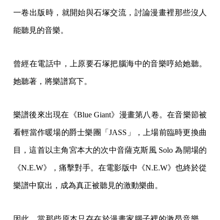
一卷出版時，就開始與石塚交流，討論漫畫裡那些沒人
能聽見的音樂。
曾經在電話中，上原要石塚把腦海中的音樂哼給她聽。
她聽著，將樂譜寫下。
樂譜後來出現在《Blue Giant》漫畫第八卷。在音樂節被
看輕當作暖場的爵士樂團「JASS」，上場前臨時更換曲
目，這首以主角宮本大的次中音薩克斯風 Solo 為開場的
《N.E.W》，痛擊對手。在電影版中《N.E.W》也終於從
樂譜中竄出，成為真正被聽見的激動樂曲。
因此，當那些原本只存在於漫畫家腦子裡的激昂音樂，