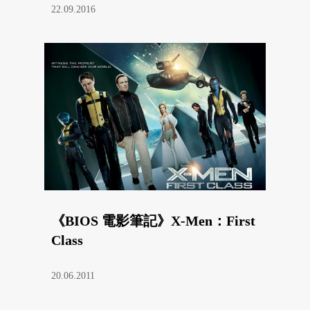
22.09.2016
《BIOS 電影筆記》X-Men：First
Class
20.06.2011