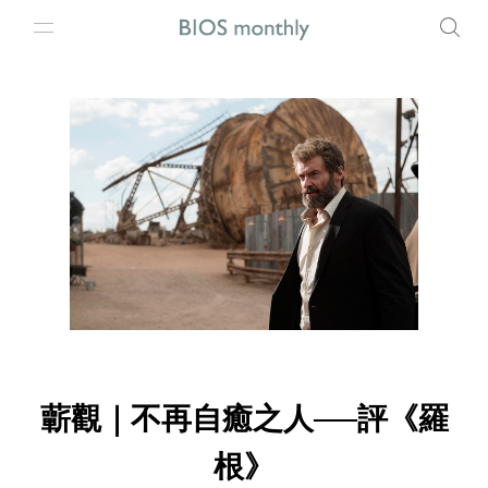
蘄觀｜不再自癒之人──評《羅
根》