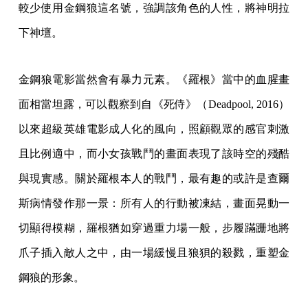
較少使用金鋼狼這名號，強調該角色的人性，將神明拉
下神壇。
金鋼狼電影當然會有暴力元素。《羅根》當中的血腥畫
面相當坦露，可以觀察到自《死侍》（Deadpool, 2016）
以來超級英雄電影成人化的風向，照顧觀眾的感官刺激
且比例適中，而小女孩戰鬥的畫面表現了該時空的殘酷
與現實感。關於羅根本人的戰鬥，最有趣的或許是查爾
斯病情發作那一景：所有人的行動被凍結，畫面晃動一
切顯得模糊，羅根猶如穿過重力場一般，步履蹣跚地將
爪子插入敵人之中，由一場緩慢且狼狽的殺戮，重塑金
鋼狼的形象。