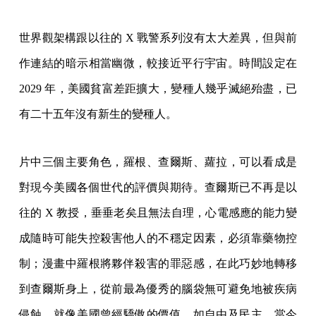
世界觀架構跟以往的 X 戰警系列沒有太大差異，但與前
作連結的暗示相當幽微，較接近平行宇宙。時間設定在
2029 年，美國貧富差距擴大，變種人幾乎滅絕殆盡，已
有二十五年沒有新生的變種人。
片中三個主要角色，羅根、查爾斯、蘿拉，可以看成是
對現今美國各個世代的評價與期待。查爾斯已不再是以
往的 X 教授，垂垂老矣且無法自理，心電感應的能力變
成隨時可能失控殺害他人的不穩定因素，必須靠藥物控
制；漫畫中羅根將夥伴殺害的罪惡感，在此巧妙地轉移
到查爾斯身上，從前最為優秀的腦袋無可避免地被疾病
侵蝕，就像美國曾經驕傲的價值，如自由及民主，當今