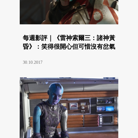
每週影評｜《雷神索爾三：諸神黃
昏》：笑得很開心但可惜沒有岔氣
30.10.2017