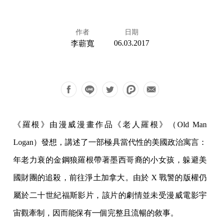
作者
日期
06.03.2017
李蘄寬
《羅根》由漫威漫畫作品《老人羅根》（Old Man
Logan）發想，講述了一部極具當代性的美國政治寓言：
年老力衰的金鋼狼羅根帶著墨西哥裔的小女孩，躲避美
國財團的追殺，前往淨土加拿大。由於 X 戰警的版權仍
屬於二十世紀福斯影片，該片的劇情並未受漫威電影宇
宙觀牽制，因而能保有一個完整且流暢的敘事。