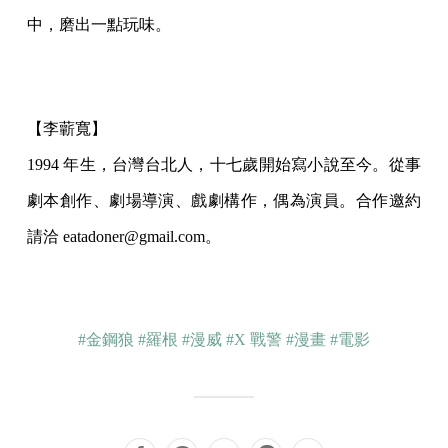
中，磨出一點玩味。
【李蘄寬】
1994 年生，台灣台北人，十七歲開始寫小說至今。從事
劇本創作、劇場導演、戲劇構作，偶為演員。合作邀約
請洽 eatadoner@gmail.com。
#金鋼狼
#羅根
#漫威
#X 戰警
#漫畫
#電影