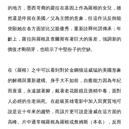
的地方，墨西哥裔的蘿拉在基因上作為羅根的女兒，雖
然還是停留在美國／父為主體的意象，但這作法反倒能
突顯她在各方面皆比父親優秀，重新詮釋何謂傳承；年
齡上，蘿拉與羅根及查爾斯有著巨大的落差，強調新的
價值才剛萌芽，也暗示了中堅份子的空缺。
在《羅根》之中可以看到對於金鋼狼這威猛的美國形象
的解構與重新建構。身手大不如前，自癒能力因為年紀
而衰退，永遠跛著腳，戴著老花眼鏡且酒精中毒，面對
人必經的生老病死。在超級英雄電影中加入寫實質地可
說是近十年來的趨勢，而該片更可說是漫威在這方面的
高峰。片中通常稱羅根為羅根或詹姆斯（本名），反而