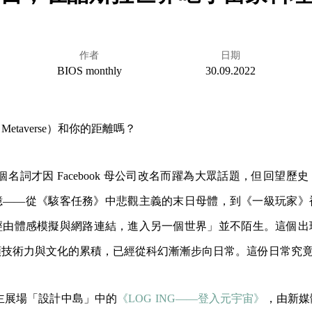
作者
日期
BIOS monthly
30.09.2022
etaverse）和你的距離嗎？
ta 這個名詞才因 Facebook 母公司改名而躍為大眾話題，但回望
憶——從《駭客任務》中悲觀主義的末日母體，到《一級玩家》
經由體感模擬與網路連結，進入另一個世界」並不陌生。這個出
類技術力與文化的累積，已經從科幻漸漸步向日常。這份日常究
計展主展場「設計中島」中的
《LOG ING——登入元宇宙》
，由新媒