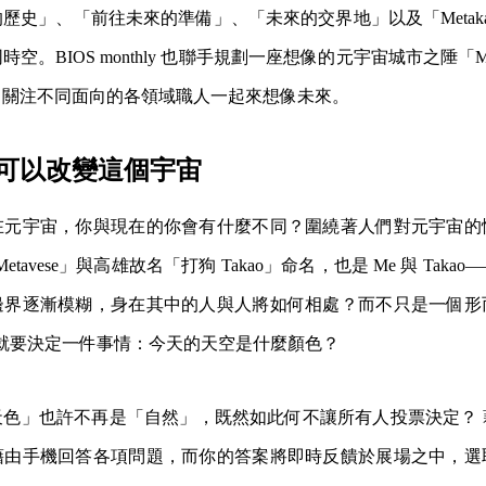
歷史」、「前往未來的準備」、「未來的交界地」以及「Metak
空。BIOS monthly 也聯手規劃一座想像的元宇宙城市之陲「Me
、關注不同面向的各領域職人一起來想像未來。
可以改變這個宇宙
在元宇宙，你與現在的你會有什麼不同？圍繞著人們對元宇宙的
「Metavese」與高雄故名「打狗 Takao」命名，也是 Me 與 Tak
邊界逐漸模糊，身在其中的人與人將如何相處？而不只是一個形
你首先就要決定一件事情：今天的天空是什麼顏色？
天色」也許不再是「自然」，既然如此何不讓所有人投票決定？ 
藉由手機回答各項問題，而你的答案將即時反饋於展場之中，選