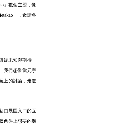
ao」數個主題，像
takao」，邀請各
懷疑未知與期待，
ao——我們想像當元宇
而上的討論，走進
藉由展區入口的互
取色盤上想要的顏