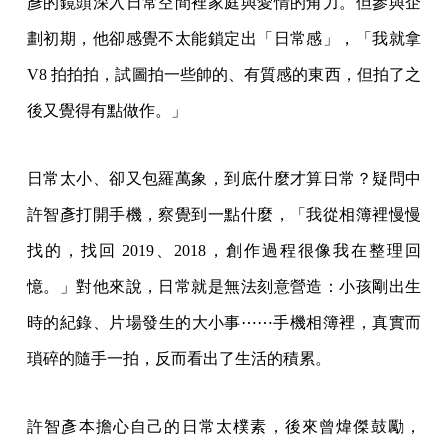
彥的鏡頭深入日常空間裡家庭與愛情的角力。但參與企
劃初期，他卻感覺不太能鎖定出「日常感」，「我就拿
V8 拍拍拍，試圖拍一些帥的、有質感的東西，但拍了之
後又覺得有點做作。」
日常太小、卻又包羅萬象，到底什麼才算日常？疑問中
許智彥打開手機，察覺到一點什麼，「我從相簿裡慢慢
找的，找回 2019、2018，創作過程很像我在整理回
憶。」對他來說，日常就是無法刻意營造：小孩剛出生
時的紀錄、片場發生的大小事⋯⋯手機相簿裡，真實而
瑣碎的隨手一拍，反而看出了生活的積累。
許智彥本擔心自己的日常太樸素，後來曾煒傑鼓勵，