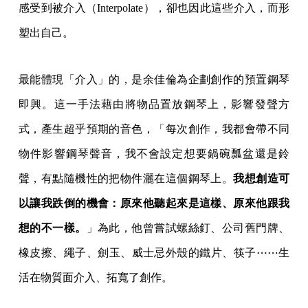
感受到被介入（Interpolate），卻也因此這些介入，而形
塑出自己。
最能體現「介入」的，是余佳倫為企劃創作的預置鋼琴
即興。這一手法藉由將物品置放鋼琴上，影響發聲方
式，產生超乎預期的音色，「每次創作，我都會帶不同
物件影響鋼琴聲音，我不會設定想要鍋碗瓢盆還是鈴
聲，有點隨機性的把物件灑在這個鋼琴上。
我想創造可
以讓我跌倒的機會：原來他聽起來是這樣、原來他跟我
想的不一樣。
」為此，他曾嘗試螺絲釘、公司舊門牌、
橡皮擦、繩子、劍玉、威士忌外殼的鐵片、筷子⋯⋯生
活在物質面介入、拓寬了創作。