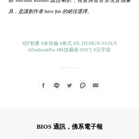
顆 Harman Kardon 認證喇叭，視覺與聲音呈現質感兼
具，是讓創作者 have fun 的絕佳選擇。
#許智彥
#余佳倫
#叁式
#JL DESIGN
#ASUS
#ZenbookPro
#科技藝術
#NFT
#元宇宙
BIOS 通訊，佛系電子報