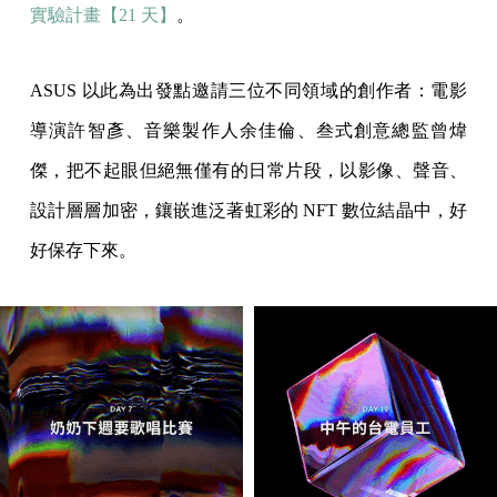
實驗計畫【21 天】
。
ASUS 以此為出發點邀請三位不同領域的創作者：電影
導演許智彥、音樂製作人余佳倫、叁式創意總監曾煒
傑，把不起眼但絕無僅有的日常片段，以影像、聲音、
設計層層加密，鑲嵌進泛著虹彩的 NFT 數位結晶中，好
好保存下來。