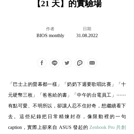
【21 天】的實驗場
作者
日期
BIOS monthly
31.08.2022
「巴士上的螢幕都一樣」「奶奶下週要歌唱比賽」「十
元硬幣三枚」「爸爸給的書」「中午的台電員工」⋯⋯
有點可愛、不明所以，卻讓人忍不住好奇，想繼續看下
去。這些紀錄把日常精煉封存，像限動裡的一句
caption，實際上卻來自 ASUS 發起的
Zenbook Pro 共創