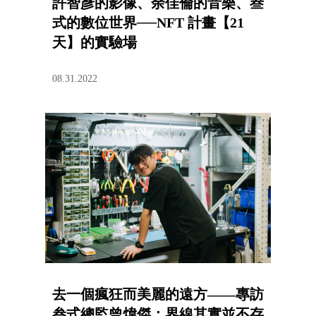
許智彥的影像、余佳倫的音樂、叁
式的數位世界──NFT 計畫【21
天】的實驗場
08.31.2022
去一個瘋狂而美麗的遠方——專訪
叁式總監曾煒傑：界線其實並不存