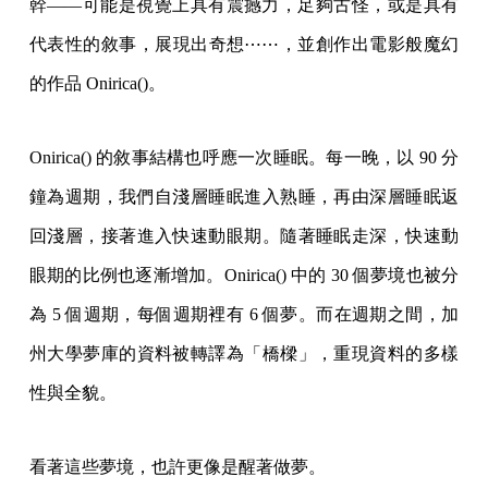
幹——可能是視覺上具有震撼力，足夠古怪，或是具有
代表性的敘事，展現出奇想⋯⋯，並創作出電影般魔幻
的作品 Onirica()。
Onirica() 的敘事結構也呼應一次睡眠。每一晚，以 90 分
鐘為週期，我們自淺層睡眠進入熟睡，再由深層睡眠返
回淺層，接著進入快速動眼期。隨著睡眠走深，快速動
眼期的比例也逐漸增加。Onirica() 中的 30 個夢境也被分
為 5 個週期，每個週期裡有 6 個夢。而在週期之間，加
州大學夢庫的資料被轉譯為「橋樑」，重現資料的多樣
性與全貌。
看著這些夢境，也許更像是醒著做夢。