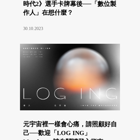
時代2》選手卡牌幕後──「數位製
作人」在想什麼？
30.10.2023
元宇宙裡一樣會心痛，請照顧好自
己──歡迎「LOG ING」