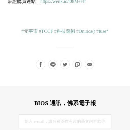
展證購買連結｜
https://wenk.io/i08MeFff
#元宇宙
#TCCF
#科技藝術
#Onirica()
#fuse*
BIOS 通訊，佛系電子報