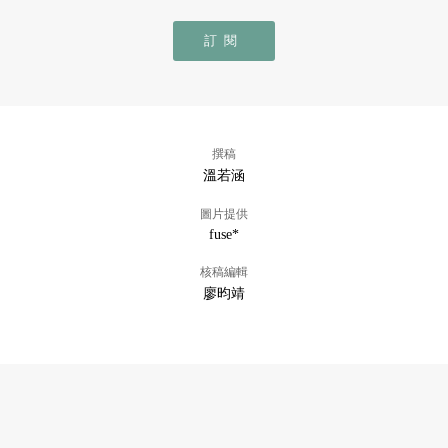
訂閱
撰稿
溫若涵
圖片提供
fuse*
核稿編輯
廖昀靖