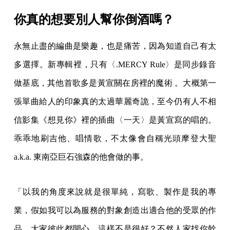
你真的想要別人幫你倒酒嗎？
永無止盡的編曲是樂趣，也是痛苦，因為知道自己有太
多選擇。新專輯裡，只有〈.MERCY Rule〉是同步錄音
做基底，其他首歌多是黃宣關在房裡的魔術 。大概第一
張單曲給人的印象真的太過華麗奇詭，至今仍有人不相
信影集《想見你》裡的插曲〈一天〉是黃宣寫的唱的。
乖乖地刷吉他、唱情歌，不太像會自稱光頭摩登大聖
a.k.a. 東南亞巨石強森的他會做的事。
「以我的角度來說就是很單純，寫歌、製作是我的專
業，假如我可以為服務的對象創造出適合他的受眾的作
品，大家彼此都開心，這樣不是很好？不然人家找你幹