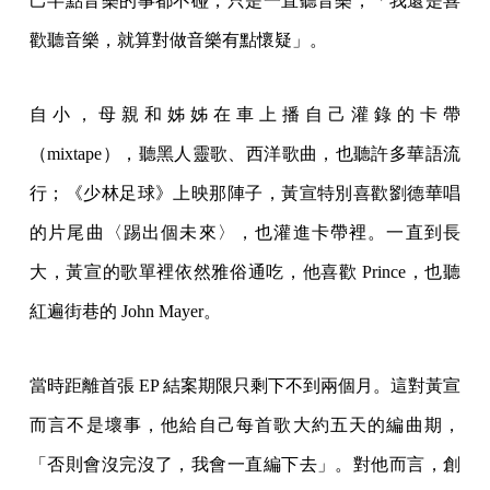
己半點音樂的事都不碰，只是一直聽音樂，「我還是喜
歡聽音樂，就算對做音樂有點懷疑」。
自小，母親和姊姊在車上播自己灌錄的卡帶
（mixtape），聽黑人靈歌、西洋歌曲，也聽許多華語流
行；《少林足球》上映那陣子，黃宣特別喜歡劉德華唱
的片尾曲〈踢出個未來〉，也灌進卡帶裡。一直到長
大，黃宣的歌單裡依然雅俗通吃，他喜歡 Prince，也聽
紅遍街巷的 John Mayer。
當時距離首張 EP 結案期限只剩下不到兩個月。這對黃宣
而言不是壞事，他給自己每首歌大約五天的編曲期，
「否則會沒完沒了，我會一直編下去」。對他而言，創