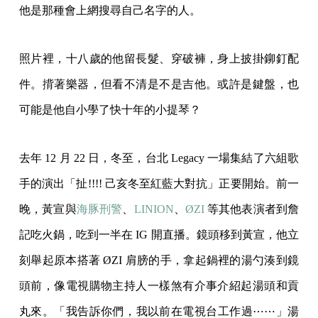
他是那種會上網搜尋自己名字的人。
照片裡，十八歲的他留長髮、穿破褲，身上披掛鉚釘配
件。揹著樂器，但看不清是不是吉他。或許是鍵盤，也
可能是他自小學了快十年的小提琴？
去年 12 月 22 日，冬至，台北 Legacy 一場集結了六組歌
手的演出「扯!!!! 己亥冬至紅藍大對抗」正要開始。前一
晚，黃宣與
海豚刑警
、
LINION
、
ØZI
等其他表演者到詹
記吃火鍋，吃到一半在 IG 開直播。鏡頭移到黃宣，他立
刻舉起原本搭著 ØZI 肩膀的手，拿起鍋裡的湯勺湊到鏡
頭前，像電視購物主持人一樣煞有介事介紹起湯頭和貢
丸來。「我告訴你們，我以前在電視台工作過⋯⋯」湯