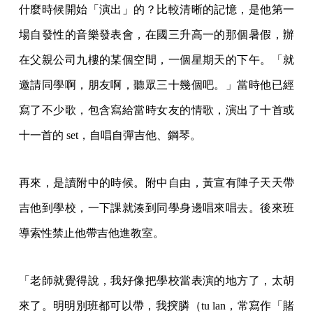
什麼時候開始「演出」的？比較清晰的記憶，是他第一
場自發性的音樂發表會，在國三升高一的那個暑假，辦
在父親公司九樓的某個空間，一個星期天的下午。「就
邀請同學啊，朋友啊，聽眾三十幾個吧。」當時他已經
寫了不少歌，包含寫給當時女友的情歌，演出了十首或
十一首的 set，自唱自彈吉他、鋼琴。
再來，是讀附中的時候。附中自由，黃宣有陣子天天帶
吉他到學校，一下課就湊到同學身邊唱來唱去。後來班
導索性禁止他帶吉他進教室。
「老師就覺得說，我好像把學校當表演的地方了，太胡
來了。明明別班都可以帶，我揬膦（tu lan，常寫作「賭