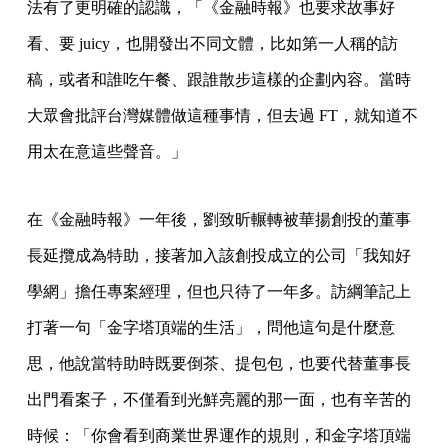
法有了更明確的認識，「《金融時報》也要求故事好
看、要 juicy，也開發出不同文體，比如第一人稱的訪
稿，或者和誰吃午餐、跟誰散步這樣的企劃內容。當時
大眾會批評台灣媒體做這種事情，但去過 FT，就知道不
用太在意這些聲音。」
在《金融時報》一年後，劉致昕輾轉被華揚創投的董事
長延攬成為特助，接著加入該創投成立的公司「我知好
學網」擔任專案經理，但也只待了一年多。訪綱筆記上
打著一句「金字塔頂端的生活」，問他這句是什麼意
思，他說當特助時既要倒茶、提包包，也要代替董事長
出門看案子，不僅看到光鮮亮麗的那一面，也有辛苦的
時候：「你會看到商業世界運作的規則，和金字塔頂端