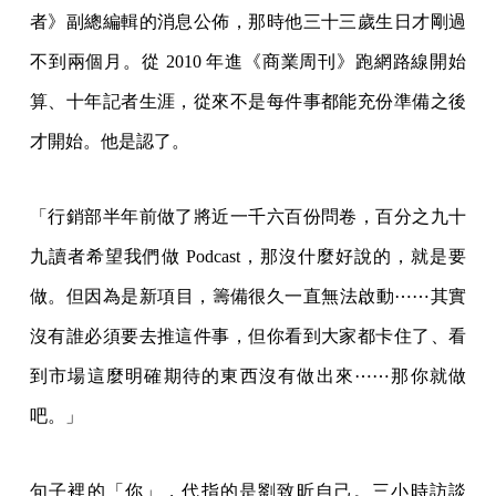
者》副總編輯的消息公佈，那時他三十三歲生日才剛過
不到兩個月。從 2010 年進《商業周刊》跑網路線開始
算、十年記者生涯，從來不是每件事都能充份準備之後
才開始。他是認了。
「行銷部半年前做了將近一千六百份問卷，百分之九十
九讀者希望我們做 Podcast，那沒什麼好說的，就是要
做。但因為是新項目，籌備很久一直無法啟動⋯⋯其實
沒有誰必須要去推這件事，但你看到大家都卡住了、看
到市場這麼明確期待的東西沒有做出來⋯⋯那你就做
吧。」
句子裡的「你」，代指的是劉致昕自己。三小時訪談