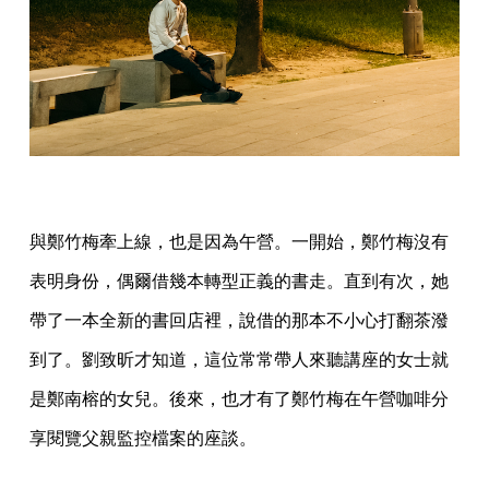
與鄭竹梅牽上線，也是因為午營。一開始，鄭竹梅沒有
表明身份，偶爾借幾本轉型正義的書走。直到有次，她
帶了一本全新的書回店裡，說借的那本不小心打翻茶潑
到了。劉致昕才知道，這位常常帶人來聽講座的女士就
是鄭南榕的女兒。後來，也才有了鄭竹梅在午營咖啡分
享閱覽父親監控檔案的座談。