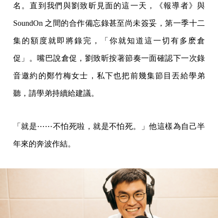
名。直到我們與劉致昕見面的這一天，《報導者》與
SoundOn 之間的合作備忘錄甚至尚未簽妥，第一季十二
集的額度就即將錄完，「你就知道這一切有多麽倉
促」。嘴巴說倉促，劉致昕按著節奏一面確認下一次錄
音邀約的鄭竹梅女士，私下也把前幾集節目丟給學弟
聽，請學弟持續給建議。
「就是⋯⋯不怕死啦，就是不怕死。」他這樣為自己半
年來的奔波作結。