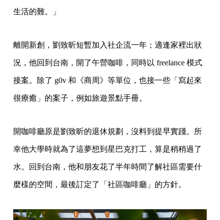
生活的難。」
離開新創，劉致昕短暫加入社企流一年；適逢家裡出狀
況，他回到台南，開了午營咖啡，同時以 freelance 模式
接案。除了 g0v 和《商周》等單位，也接一些「寫起來
很療癒」的案子，例如旅遊景點手冊。
開咖啡廳原是劉致昕的退休規劃，沒料到提早實踐。所
幸他大學時就為了這夢想到星巴克打工，算是稍稍過了
水。回到台南，他和朋友花了半年時間了解社區需要什
麼樣的空間，最後訂定了「社區咖啡廳」的方針。