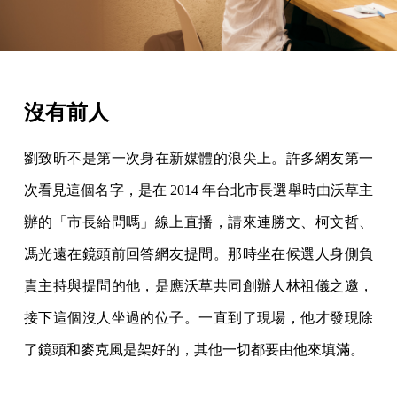
沒有前人
劉致昕不是第一次身在新媒體的浪尖上。許多網友第一
次看見這個名字，是在 2014 年台北市長選舉時由沃草主
辦的「市長給問嗎」線上直播，請來連勝文、柯文哲、
馮光遠在鏡頭前回答網友提問。那時坐在候選人身側負
責主持與提問的他，是應沃草共同創辦人林祖儀之邀，
接下這個沒人坐過的位子。一直到了現場，他才發現除
了鏡頭和麥克風是架好的，其他一切都要由他來填滿。