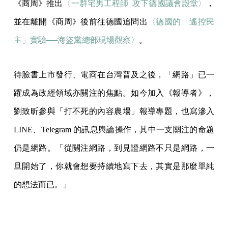
《商周》推出
〈一群宅男工程師 攻下德國議會殿堂〉
，
並在離開《商周》後前往德國追問出
〈德國的「遙控民
主」實驗──海盜黨總部現場觀察〉
。
待臉書上市發行、電商在台灣普及之後，「網路」已一
躍成為政經領域亦關注的焦點。如今加入《報導者》，
劉致昕參與「打不死的內容農場」報導專題，也寫滲入
LINE、Telegram 的訊息輿論操作，其中一支關注的命題
仍是網路。「從關注網路，到見證網路不只是網路，一
旦開始了，你就會想要持續地寫下去，其實是那麼單純
的想法而已。」