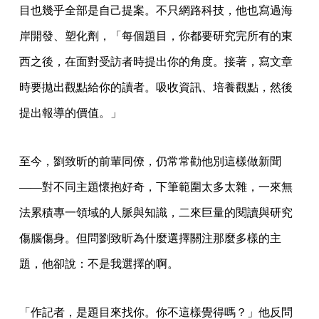
目也幾乎全部是自己提案。不只網路科技，他也寫過海
岸開發、塑化劑，「每個題目，你都要研究完所有的東
西之後，在面對受訪者時提出你的角度。接著，寫文章
時要拋出觀點給你的讀者。吸收資訊、培養觀點，然後
提出報導的價值。」
至今，劉致昕的前輩同僚，仍常常勸他別這樣做新聞
——對不同主題懷抱好奇，下筆範圍太多太雜，一來無
法累積專一領域的人脈與知識，二來巨量的閱讀與研究
傷腦傷身。但問劉致昕為什麼選擇關注那麼多樣的主
題，他卻說：不是我選擇的啊。
「作記者，是題目來找你。你不這樣覺得嗎？」他反問