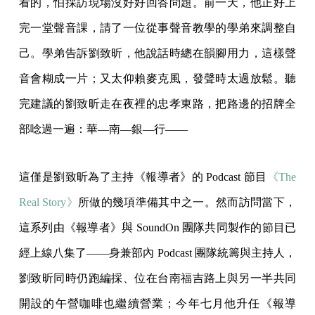
看的，怕採訪現場沒好好回答問題。前一天，他正好上
完一堂聲音課，請了一位從事聲音教學的學弟來調整自
己。學弟告訴劉致昕，他說話時總在韻腳用力，這樣聲
音會糊成一片；又太仰賴麥克風，發聲時太過放鬆。聽
完建議的劉致昕走在夜裡的忠孝東路，把路邊的招牌全
部唸過一遍：華—南—銀—行——
這僅是劉致昕為了主持《報導者》的 Podcast 節目
《The
Real Story》
所做的幾項準備其中之一。然而訪問當下，
這系列由《報導者》與 SoundOn 團隊共同製作的節目已
經上線八集了——身兼部內 Podcast 團隊統籌與主持人，
劉致昕同時仍跑編採、位在台南福吉路上與另一半共同
開設的午營咖啡也繼續營業；今年七月他升任《報導