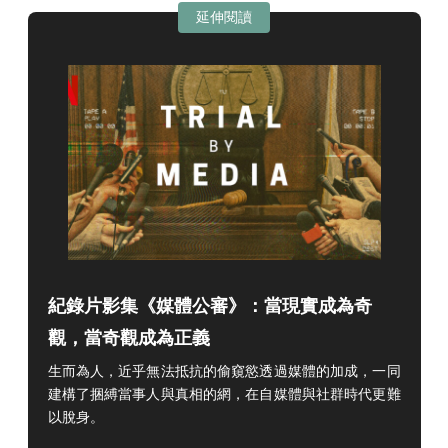
延伸閱讀
紀錄片影集《媒體公審》：當現實成為奇
觀，當奇觀成為正義
生而為人，近乎無法抵抗的偷窺慾透過媒體的加成，一同
建構了捆縛當事人與真相的網，在自媒體與社群時代更難
以脫身。