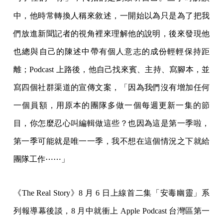
中，他時常轉換人稱來敘述，一開始以為只是為了把我
們放進新聞記者的視角裡來理解他的說明，後來發現他
也總與自己的陳述中帶有個人意志的成份輕輕保持距
離；Podcast 上路後，他自己找來賓、主持、寫腳本，並
寫四個社群渠道的宣傳文案，「因為我們沒有增加任何
一個員額，用原本的團隊多做一個每週更新一集的節
目，你怎麼忍心叫編輯做這些？也因為這是第一季啦，
第一季可能就是唯一一季，我不想在這個情況之下就給
團隊工作⋯⋯」
《The Real Story》8 月 6 日上線首二集「安毒幽靈」系
列報導幕後談，8 月中就衝上 Apple Podcast 台灣區第一