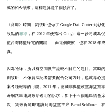
萬的如今讀來，這標題算是半個預言了。
《商周》時期，劉致昕也做了 Google Data Center 到彰化
設點的
報導
，在 2012 年便指出 Google 這一步將成為促
使台灣轉型綠電的關鍵——而這個觀察，也在 2018 年成
真。
因為邊緣，所以有空間做主流較不關注的題目。當時的
劉致昕，不像資深記者需要配合公司方針，也就專心提
案各種報導的可能。2011 年，德國非典型政黨海盜黨靠
著網路串連與政治透明的訴求，拿下十五個地區議會席
次；劉致昕隨即電訪到海盜黨主席 Bernd Schlömer，在