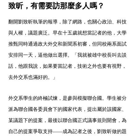
致昕，有需要訪那麼多人嗎？
翻開劉致昕執筆的報導，除了網路，也關心政治、科技
與人權，議題廣泛。早在十五歲就想當記者的他，大學
推甄同時通過政大外交和新聞系初審，但同校兩系面試
安排同一天，逼他做出選擇。「我就被雄中校長叫去談
話，他跟我說，如果要當記者，技術之外也要有視野，
去外交系也滿好的。」
外交系學生的終極試煉，是參與模擬聯合國。學生被分
派為聯合國各委員會下的國家代表，提出屬於該國家、
某議題下的提案，最後以聯合國正式議事規則開會，為
自己的提案爭取支持——成為記者之後，劉致昕做的題