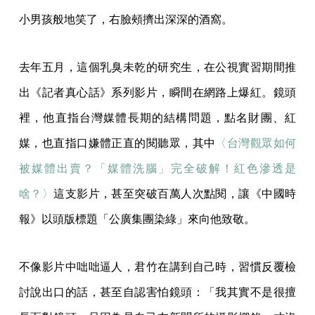
小男孩般地笑了，右臉頰擠出深深的酒窩。
去年五月，這個乳臭未乾的研究生，在公視實習期間推
出《記者真心話》系列影片，瞬間在網路上爆紅。鏡頭
裡，他直指台灣媒體長期的結構問題，點名財團、紅
媒，也直指口嫌體正直的閱聽眾，其中
〈台灣觀眾如何
被媒體出賣？「媒體洗腦」完全破解！紅色滲透是
啥？〉
這支影片，甚至突破百萬人次點閱，讓《中國時
報》以頭版標題「公廣集團染綠」來向他致敬。
不像影片中咄咄逼人，君竹在講到自己時，習慣反覆檢
討說出口的話，甚至自認害怕鏡頭：「我其實不是很擅