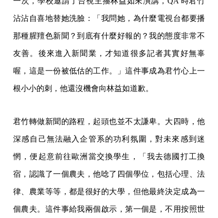
一次，學校邀請了台視主播林益如來演講，QA 時君竹
沾沾自喜地替她洗臉：「我問她，為什麼電視台都要播
那種腥羶色新聞？到底有什麼好報的？我的態度非常不
友善。後來進入新聞業，才知道很多記者其實好無辜
喔，這是一份被低估的工作。」這件事成為君竹心上一
根小小的刺，他還沒機會向林益如道歉。
君竹轉做新聞的路程，起頭也並不太謙卑。大四時，他
深感自己無法融入企管系的功利氛圍，對未來感到迷
惘，便起意前往歐洲當交換學生，「我去德國打工換
宿，認識了一個農夫，他唸了四個學位，包括心理、法
律、農業等等，都是很好的大學，但他最終決定成為一
個農夫。這件事給我兩個啟示，第一個是，不用按照世