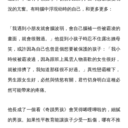
況的亢奮。有時腦中浮現幼時的自己，和更多更多：
「我遇到小朋友就會腦波弱，會自己腦補一些被霸凌的
畫面，就會很難過。」他提到小孩子時忍不住露出姨母
笑，或許因為自己也曾是個想要被保護的孩子：「我小
時候被霸凌過，因為跟班上風雲人物喜歡的女生很好，
就被排擠了，我知道那樣很不好過。」異性戀霸權下，
男生跟女生好，必然與情慾有關，君竹切身明白這種必
然可能帶來的疼痛。
他長成了一個看《奇蹟男孩》會哭得唏哩嘩啦的，細膩
的男孩。如果性平教育能讓孩子少受一點傷，哪有不推