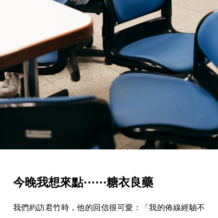
今晚我想來點⋯⋯糖衣良藥
我們約訪君竹時，他的回信很可愛：「我的佈線經驗不