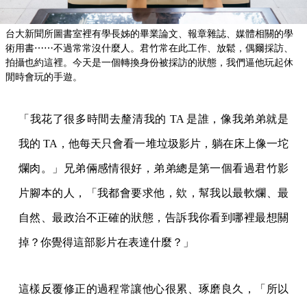
台大新聞所圖書室裡有學長姊的畢業論文、報章雜誌、媒體相關的學
術用書⋯⋯不過常常沒什麼人。君竹常在此工作、放鬆，偶爾採訪、
拍攝也約這裡。今天是一個轉換身份被採訪的狀態，我們逼他玩起休
閒時會玩的手遊。
「我花了很多時間去釐清我的 TA 是誰，像我弟弟就是
我的 TA，他每天只會看一堆垃圾影片，躺在床上像一坨
爛肉。」兄弟倆感情很好，弟弟總是第一個看過君竹影
片腳本的人，「我都會要求他，欸，幫我以最軟爛、最
自然、最政治不正確的狀態，告訴我你看到哪裡最想關
掉？你覺得這部影片在表達什麼？」
這樣反覆修正的過程常讓他心很累、琢磨良久，「所以