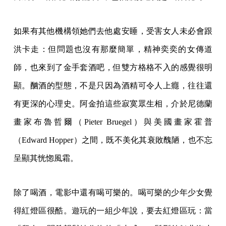
如果有其他機構領她們去他處安睡，受害女人未必會跟
洪卡走：但問題也沒有那麼簡單，精神奕奕的女傳道
師，也來到了金手套酒吧，但雙方格格不入的感覺很明
顯。酗酒的型態，不是只因為酒精可令人上癮，往往還
有更深的心理史。阿金拍這些寂寞眾生相，介於尼德蘭
畫家布魯哲爾（Pieter Bruegel）與美國畫家霍普
（Edward Hopper）之間，既不美化其衰敗醜陋，也不忘
呈顯其恍惚風霜。
除了喝酒，電影中還有喝可樂的。喝可樂的少年少女覺
得紅燈區很酷。遊玩的一組少年說，要去紅燈區玩：當