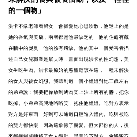
的一個吻」
洪卡不像老師看留女，會擔憂她心思渙散，他迷上的是
她的香氣與美貌，兩者都是他最缺乏的，他的住處有藏
在牆中的屍臭，他的臉有殘缺。他的其中一個受害者描
述自己女兒職業是屠夫時，畫面出現洪卡的性幻想，美
女生吃生肉。洪卡最原始的慾望應該在這，一種未解決
的食人與被食幻想。我聽到過一個小姐姐對她三歲左右
的弟弟說：我要把你放到烤肉架上沾上所有的醬，把你
吃掉。小弟弟高興地咯咯笑，抱住他姐姐。吃對方表示
對方是好東西，好到可以通過口腔進入體內。吃與被吃
的雙方都快樂，因為這象徵了親愛。但大部份的人，後
來都抑制或轉移了食人衝動，畢竟吃下對方，會觸犯不