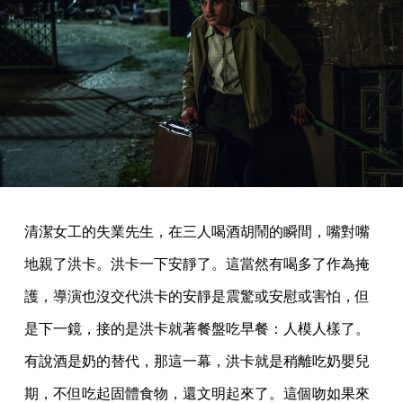
清潔女工的失業先生，在三人喝酒胡鬧的瞬間，嘴對嘴
地親了洪卡。洪卡一下安靜了。這當然有喝多了作為掩
護，導演也沒交代洪卡的安靜是震驚或安慰或害怕，但
是下一鏡，接的是洪卡就著餐盤吃早餐：人模人樣了。
有說酒是奶的替代，那這一幕，洪卡就是稍離吃奶嬰兒
期，不但吃起固體食物，還文明起來了。這個吻如果來