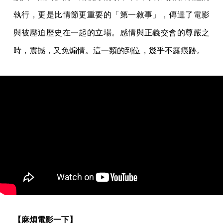
執行，更是比情節更重要的「第一敘事」，傳達了電影
與被壓迫歷史在一起的立場。感情與正義交會的尊嚴之
時，震撼，又免煽情。這一類的到位，幾乎不露痕跡。
【麻煩電影一下】