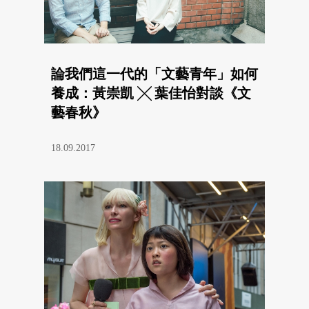
論我們這一代的「文藝青年」如何
養成：黃崇凱 ╳ 葉佳怡對談《文
藝春秋》
18.09.2017