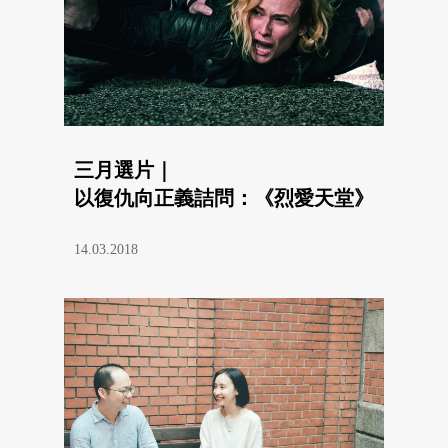
三月選片｜
以復仇向正義詰問：《烈愛天堂》
14.03.2018