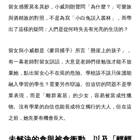
留女感覺莫名其妙，小威則朗聲問「為什麼？」可樂族
與酒精族的對照，不是為寫「小白兔誤入叢林」，而帶
出了這樣的疑問：人們是從何時失去有光亮的生活的？
留女與小威都是《麥田捕手》所言「懸崖上的孩子」，
有一幕老師對留女訓話，大意是老師們很勉強才能不放
棄她，點出留女心不在焉的危險。學校該不該只保護能
融入學習的學生？需要另作辯論。但迫切的問題不是學
業表現，而是「離群索居」的少女，容易被當成性獵
物。沒有學業的自信也能長成特立獨行的大人，但在這
之前，她先要有機會長大。
未解決的食與被食衝動，以及「輕輕