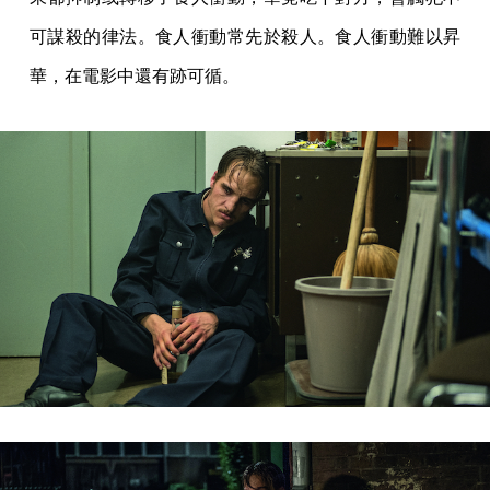
可謀殺的律法。食人衝動常先於殺人。食人衝動難以昇
華，在電影中還有跡可循。