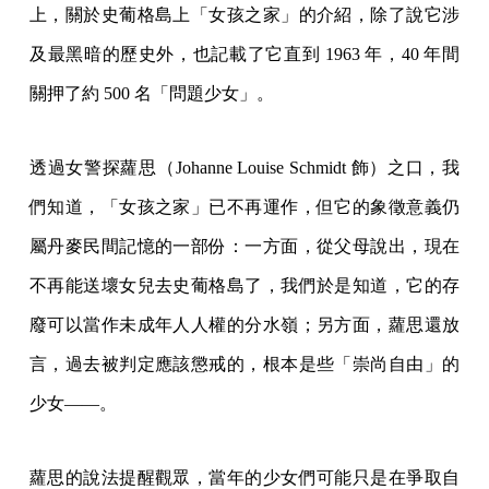
上，關於史葡格島上「女孩之家」的介紹，除了說它涉
及最黑暗的歷史外，也記載了它直到 1963 年，40 年間
關押了約 500 名「問題少女」。
透過女警探蘿思（Johanne Louise Schmidt 飾）之口，我
們知道，「女孩之家」已不再運作，但它的象徵意義仍
屬丹麥民間記憶的一部份：一方面，從父母說出，現在
不再能送壞女兒去史葡格島了，我們於是知道，它的存
廢可以當作未成年人人權的分水嶺；另方面，蘿思還放
言，過去被判定應該懲戒的，根本是些「崇尚自由」的
少女——。
蘿思的說法提醒觀眾，當年的少女們可能只是在爭取自