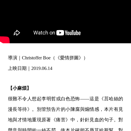
導演｜Christoffer Boe（《愛情拼圖》）
上映日期｜2019.06.14
【小麻煩】
很難不令人想起李明哲或白色恐怖——這是《莒哈絲的
漫長等待》。別管預告片的小陳腐與煽情感，本片有見
地與才情地重現原著《痛苦》中，針針見血的句子。對
聲音與時間的一絲不茍，使本片確能不辱莒哈斯幫。對