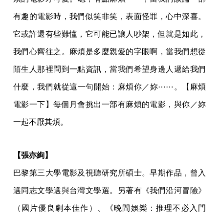
有趣的電影時，我們似笑非笑，表面怪罪，心中深喜。
它或許還有些難懂，它可能已讓人吵架，但就是如此，
我們心嚮往之。麻煩是多麼親愛的字眼啊，當我們想從
陌生人那裡問到一點資訊，當我們希望身邊人遞給我們
什麼，我們就從這一句開始：麻煩你／妳⋯⋯。【麻煩
電影一下】每個月會挑出一部有麻煩的電影，與你／妳
一起不厭其煩。
【張亦絢】
巴黎第三大學電影及視聽研究所碩士。早期作品，曾入
選同志文學選與台灣文學選。另著有《我們沿河冒險》
（國片優良劇本佳作）、《晚間娛樂：推理不必入門