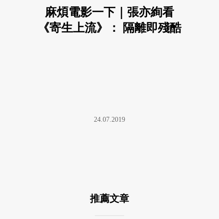
麻煩電影一下｜張亦絢看
《寄生上流》： 隔離即殘酷
24.07.2019
推薦文章