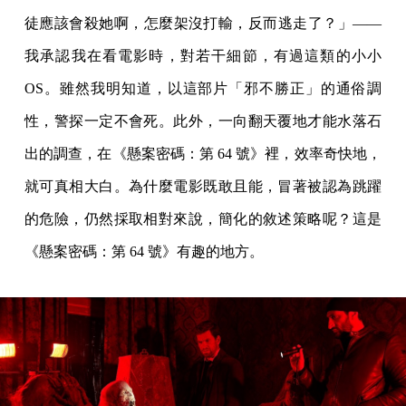
徒應該會殺她啊，怎麼架沒打輸，反而逃走了？」——
我承認我在看電影時，對若干細節，有過這類的小小
OS。雖然我明知道，以這部片「邪不勝正」的通俗調
性，警探一定不會死。此外，一向翻天覆地才能水落石
出的調查，在《懸案密碼：第 64 號》裡，效率奇快地，
就可真相大白。為什麼電影既敢且能，冒著被認為跳躍
的危險，仍然採取相對來說，簡化的敘述策略呢？這是
《懸案密碼：第 64 號》有趣的地方。