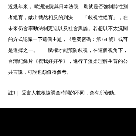
近幾年來， 歐洲法院與日本法院，剛就是否強制跨性別
者絕育，做出截然相反的判決——「歧視性絕育」，在
未來仍會牽動法制更迭以及社會輿論。若想以不太沉悶
的方式認識一下這個主題，《懸案密碼：第 64 號》或可
是選擇之一。——賦權才能預防歧視，在這個視角下，
台灣紀錄片《祝我好好孕》，進行了溫柔理解生育的公
共言說，可說也頗值得參考。
註1｜ 受害人數根據調查時間的不同，會有所變動。