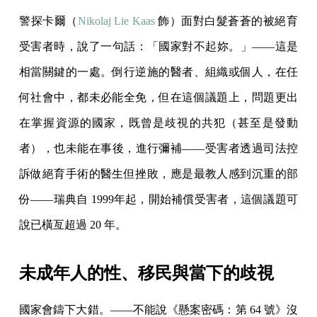
警探卡爾（
Nikolaj Lie Kaas
飾）面對白髮蒼蒼的被絕育
受害者時，說了一句話：「國家對不起妳。」——這是
相當關鍵的一處。倒行逆施的醫者、組織或個人，在任
何社會中，都未必能全免，但在這個議題上，問題更出
在掌握資源的國家，既曾是歧視的共犯（甚至是發動
者），也未能在事後，進行彌補——受害者透過司法控
訴做絕育手術的醫生但挫敗，應是最教人感到沉重的部
份——瑞典自 1999年起，開始補償受害者，這個議題可
說已橫亙超過 20 年。
未成年人的性、移民與當下的歧視
國家會鑄下大錯。——不能說《懸案密碼：第 64 號》沒