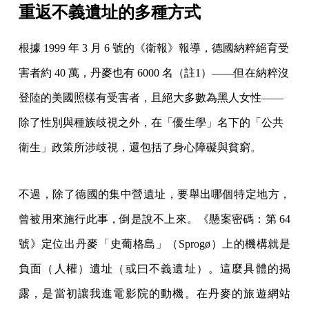
重返不義遺址的多種方式
根據 1999 年 3 月 6 號的《衛報》報導，德國納粹絕育受
害者約 40 萬，丹麥也有 6000 名（註1）——但在納粹沒
登陸的美國照樣有受害者，且絕大多數為黑人女性——
除了性別與種族歧視之外，在「優生學」名下的「公共
衛生」政策所涉歧視，還包括了身心障礙與貧窮。
不過，除了德國的集中營遺址，要舉出哪個特定地方，
曾被用來施行此事，倒是說不上來。《懸案密碼：第 64
號》定位出丹麥「史葡格島」（Sprogø）上的機構就是
負面（人權）遺址（或曰不義遺址）。這麼具體的揭
露，是當初讓我進電影院的動機。在丹麥的旅遊網站