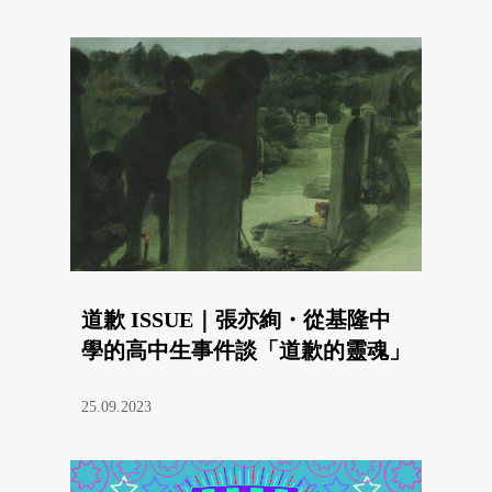
道歉 ISSUE｜張亦絢・從基隆中
學的高中生事件談「道歉的靈魂」
25.09.2023