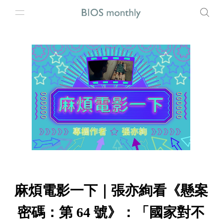
麻煩電影一下｜張亦絢看《懸案
密碼：第 64 號》：「國家對不