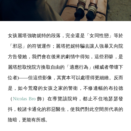
女孩麗塔強吻妮特的段落，完全還是「女同性戀」等於
「邪惡」的符號運作；麗塔把妮特騙去讓人強暴又向院
方告發她，我們會在後來的劇情中得知，這些邪僻，是
麗塔想取悅院方換取自由的「適應行為」(權威者帶壞下
位者)——但這些影像，其實本可以處理得更細緻。反而
是，如今荒廢的女孩之家的警衛，不修邊幅的布拉德
（
Nicolas Bro
飾）在導覽該院時，都止不住地瑟瑟發
抖，較諸卡通化的邪惡醫生，使我們對此空間所代表的
陰暗，更能有所感。