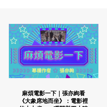
麻煩電影一下｜張亦絢看
《大象席地而坐》：電影裡