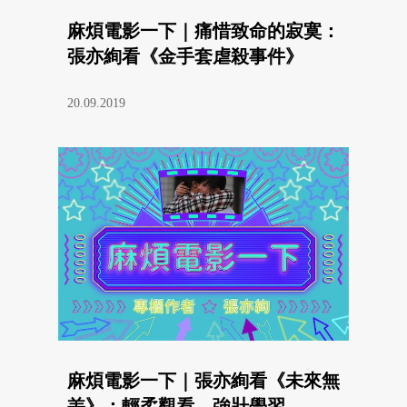
麻煩電影一下｜痛惜致命的寂寞：
張亦絢看《金手套虐殺事件》
20.09.2019
麻煩電影一下｜張亦絢看《未來無
恙》：輕柔觀看，強壯學習