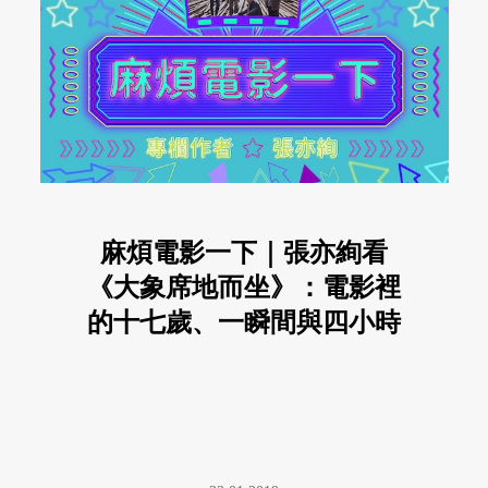
麻煩電影一下｜張亦絢看
《大象席地而坐》：電影裡
的十七歲、一瞬間與四小時