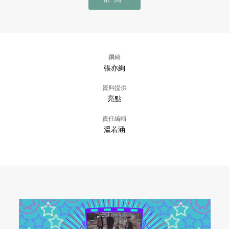
撰稿
張亦絢
資料提供
亮點
責任編輯
溫若涵