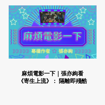
麻煩電影一下｜張亦絢看
《寄生上流》： 隔離即殘酷