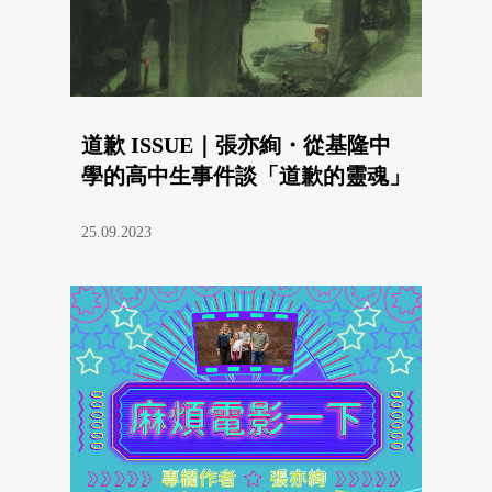
道歉 ISSUE｜張亦絢・從基隆中
學的高中生事件談「道歉的靈魂」
25.09.2023