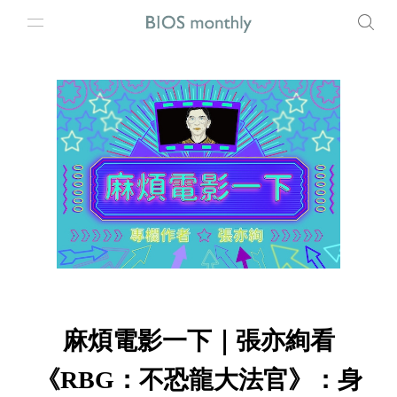
麻煩電影一下｜張亦絢看
《RBG：不恐龍大法官》：身