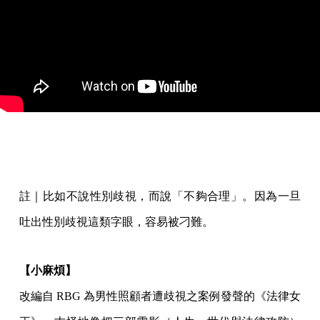
註｜比如不說性別歧視，而說「不夠合理」。因為一旦
吐出性別歧視這類字眼，容易被刁難。
【小麻煩】
改編自 RBG 為男性照顧者遭歧視之案例發聲的《法律女