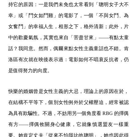
持它的原因：一是我們未免也太常看到「聰明女子大不
幸」或「鬥女如鬥雞」的電影了，一個「不與女鬥、為
女奮鬥」的幸福人生，相形之下，格外清新；此外，片
中的歡慶氣氛，其實也來自「苦盡甘來」——有點太童
話？我同意。然而，偶爾來點女性主義童話也不錯。肯
洛區有次就在映後表示過：電影如何不唱衰反抗者，仍
是值得努力的向度。
快樂的婚姻曾是女性主義的大忌，理論上的原因在於，
在結構不平等下，個別女性例外於父權壓迫，經常被認
為具有欺騙性。不過，不妨用另一個角度看 RBG 的擇偶
有方——擇偶攸關身心健康，它就像慎選盟友一樣重
要。她肯定丈夫「從來不怕我比他聰明」，她也因此得