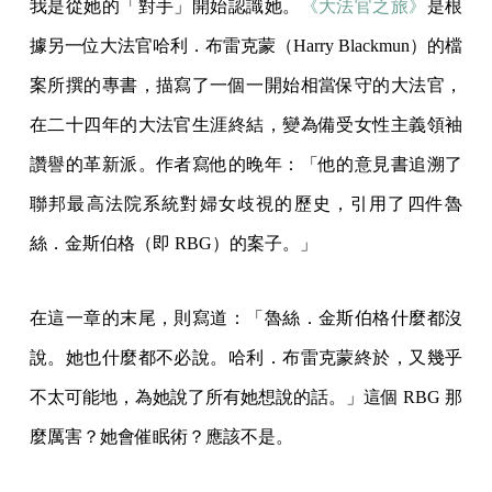
我是從她的「對手」開始認識她。
《大法官之旅》
是根
據另一位大法官哈利．布雷克蒙（Harry Blackmun）的檔
案所撰的專書，描寫了一個一開始相當保守的大法官，
在二十四年的大法官生涯終結，變為備受女性主義領袖
讚譽的革新派。作者寫他的晚年：「他的意見書追溯了
聯邦最高法院系統對婦女歧視的歷史，引用了四件魯
絲．金斯伯格（即 RBG）的案子。」
在這一章的末尾，則寫道：「魯絲．金斯伯格什麼都沒
說。她也什麼都不必說。哈利．布雷克蒙終於，又幾乎
不太可能地，為她說了所有她想說的話。」這個 RBG 那
麼厲害？她會催眠術？應該不是。