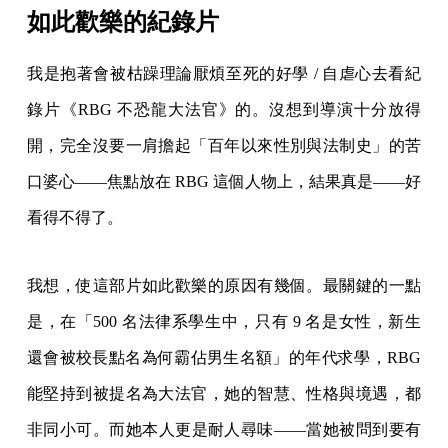
如此歡樂的紀錄片
我是抱著會被枯躁理論厭煩至死的好學 / 自虐心去看紀
錄片《RBG 不恐龍大法官》的。沒想到導演十分放得
開，完全沒要一肩擔起「百年以來性別與法制史」的苦
口婆心——焦點放在 RBG 這個人物上，結果真是——好
看得不得了。
我想，使這部片如此歡樂的原因有幾個。最關鍵的一點
是，在「500 名法律系學生中，只有 9 名是女性，新生
還會被校長點名為何霸佔男生名額」的年代求學，RBG
能堅持到被提名為大法官，她的智慧、性格與境遇，都
非同小可。而她本人更是耐人尋味——當她被問到要有