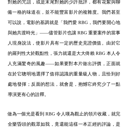
對她的咒詛，或是末尾對她的少許批評，都有花絮與聊
備一格的味道在，並不能豐富影片的複雜度。我們甚至
可以說，電影的基調就是「我們愛 RBG，我們要開心地
與她共渡時光」——儘管影片也讓 RBG 重要案件的當事
人現身說法，使影片具有一定的歷史見證價值。由於它
的羅列性大於觀點性，張力就還是大大倚賴 RBG 本人令
人充滿驚奇的風趣——如果要對本片做出評價，正面就
在於它聰明地選擇了值得認識的重量級人物，且恰到好
處地發揮；反面的想法，就會是，抱憾它終究少了一點
導演更有心的詮釋。
做為一個光是看到 RBG 令人嘆為觀止的領片收藏，就完
全樂昏頭的觀眾如我，竟還能這樣一本正經的評論，是