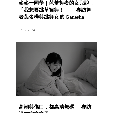
麥麥一同學｜芭蕾舞者的女兒說，
「我想要跳草裙舞！」──專訪舞
者葉名樺與跳舞女孩 Ganesha
07.17.2024
高潮與傷口，都高清無碼──專訪