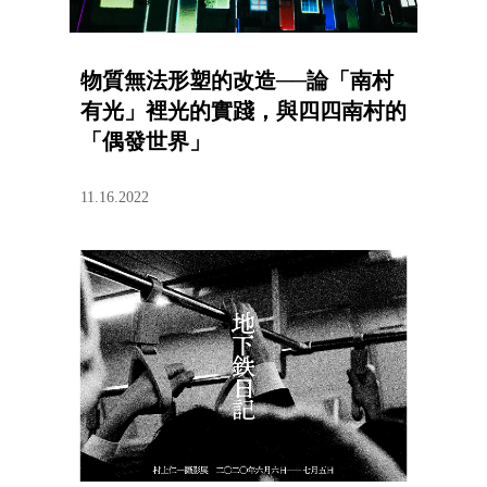
物質無法形塑的改造──論「南村
有光」裡光的實踐，與四四南村的
「偶發世界」
11.16.2022