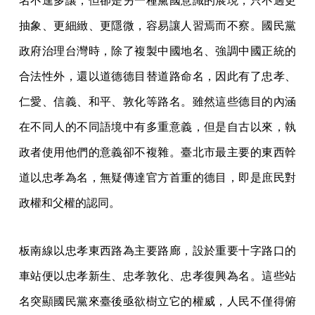
名不遑多讓，但卻是另一種黨國意識的展現，只不過更
抽象、更細緻、更隱微，容易讓人習焉而不察。國民黨
政府治理台灣時，除了複製中國地名、強調中國正統的
合法性外，還以道德德目替道路命名，因此有了忠孝、
仁愛、信義、和平、敦化等路名。雖然這些德目的內涵
在不同人的不同語境中有多重意義，但是自古以來，執
政者使用他們的意義卻不複雜。臺北市最主要的東西幹
道以忠孝為名，無疑傳達官方首重的德目，即是庶民對
政權和父權的認同。
板南線以忠孝東西路為主要路廊，設於重要十字路口的
車站便以忠孝新生、忠孝敦化、忠孝復興為名。這些站
名突顯國民黨來臺後亟欲樹立它的權威，人民不僅得俯