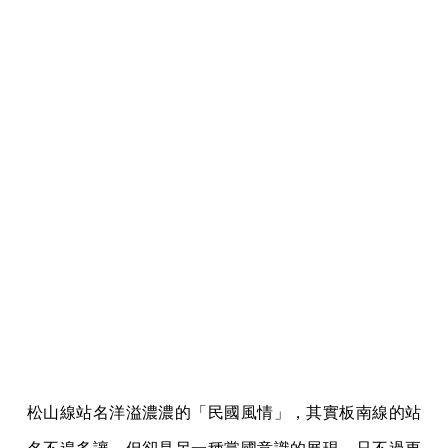
松山線站名洋溢濃濃的「民國風情」，其實板南線的站