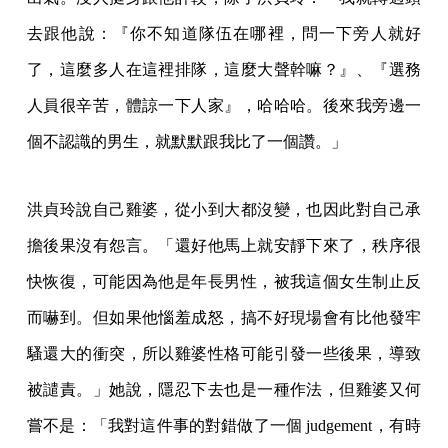
去跟他說：『你不知道隊伍在哪裡，問一下旁人就好
了，這麼多人在這裡排隊，這麼大聲幹嘛？』、『選務
人員很辛苦，體諒一下人家』，哈哈哈。後來我旁邊一
個不認識的男生，就默默跟我比了一個讚。」
洪貞玲說自己雞婆，從小到大都沒變，也因此對自己承
擔後果沒有怨言。「還好他馬上就安靜下來了，秩序很
快恢復，可能因為他是年長男性，被我這個女生制止反
而嚇到。但如果他惱羞成怒，搞不好現場會有比他發牢
騷還大的衝突，所以雞婆性格可能引發一些後果，導致
被譴責。」她說，隱忍下去也是一種作法，但雞婆又何
嘗不是：「我對這件事的對錯做了一個 judgement，有時