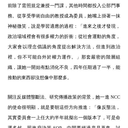
前除了需照規定兼授一門課，其他時間都投入公部門事
務。從享受學術自由的教授成為委員，她嘴上掛著一抹
神秘微笑，說是學習適應的過程：「進來之後才發現，
政治場域裡會有很多權力的折衝；從社會運動的角度，
大家會以理念倡議的角度提出解決方法，但進到政治
裡，你不可能自外於權力運作。」那套嚴密的階層組
織，讓她一開始有點消化不良，四年任期過了一半，能
推動的東西卻沒想像中那麼多。
關注反媒體壟斷法、研究傳播政策的背景，她一進 NCC
的使命很明顯，就是要朝這些方向推進：「像反壟法，
其實委員會一上任大約半年就擬出一個版本了，可是命
運多舛。照政府決策 SOP，中間要經過意見蒐集、討