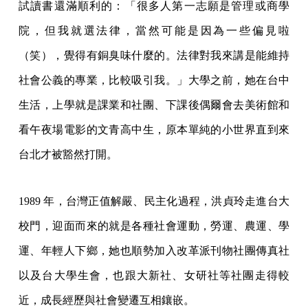
試讀書還滿順利的：「很多人第一志願是管理或商學
院，但我就選法律，當然可能是因為一些偏見啦
（笑），覺得有銅臭味什麼的。法律對我來講是能維持
社會公義的專業，比較吸引我。」大學之前，她在台中
生活，上學就是課業和社團、下課後偶爾會去美術館和
看午夜場電影的文青高中生，原本單純的小世界直到來
台北才被豁然打開。
1989 年，台灣正值解嚴、民主化過程，洪貞玲走進台大
校門，迎面而來的就是各種社會運動，勞運、農運、學
運、年輕人下鄉，她也順勢加入改革派刊物社團傳真社
以及台大學生會，也跟大新社、女研社等社團走得較
近，成長經歷與社會變遷互相鑲嵌。