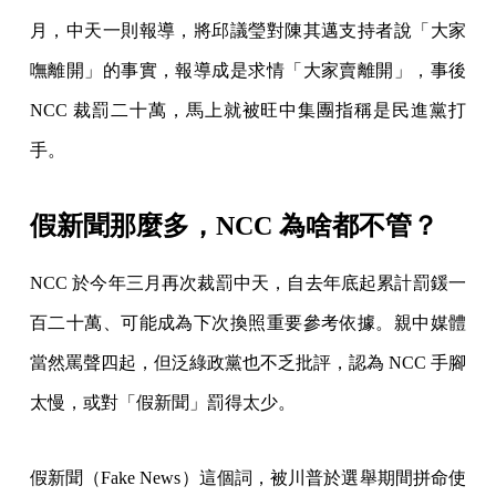
月，中天一則報導，將邱議瑩對陳其邁支持者說「大家
嘸離開」的事實，報導成是求情「大家賣離開」，事後
NCC 裁罰二十萬，馬上就被旺中集團指稱是民進黨打
手。
假新聞那麼多，NCC 為啥都不管？
NCC 於今年三月再次裁罰中天，自去年底起累計罰鍰一
百二十萬、可能成為下次換照重要參考依據。親中媒體
當然罵聲四起，但泛綠政黨也不乏批評，認為 NCC 手腳
太慢，或對「假新聞」罰得太少。
假新聞（Fake News）這個詞，被川普於選舉期間拼命使