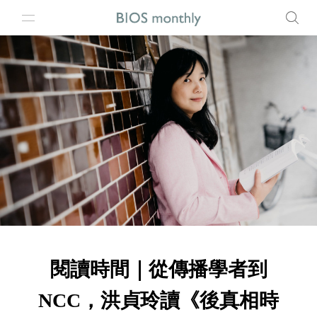
閱讀時間｜從傳播學者到
NCC，洪貞玲讀《後真相時