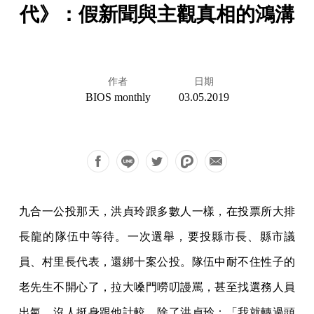
代》：假新聞與主觀真相的鴻溝
作者
日期
BIOS monthly
03.05.2019
九合一公投那天，洪貞玲跟多數人一樣，在投票所大排
長龍的隊伍中等待。一次選舉，要投縣市長、縣市議
員、村里長代表，還綁十案公投。隊伍中耐不住性子的
老先生不開心了，拉大嗓門嘮叨謾罵，甚至找選務人員
出氣。沒人挺身跟他計較，除了洪貞玲：「我就轉過頭