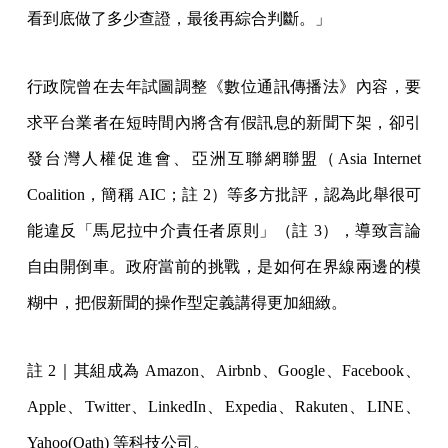
看到底做了多少查證，最後再綜合判斷。」
行政院曾在去年試圖調整《數位通訊傳播法》內容，要
求平台業者在短時間內將含有假訊息的新聞下架，卻引
發台灣人權促進會、亞洲互聯網聯盟（Asia Internet
Coalition，簡稱 AIC；註 2）等多方批評，認為此舉很可
能違反「馬尼拉中介責任者原則」（註 3），導致言論
自由開倒車。政府當前的挑戰，是如何在界線兩邊的模
糊中，把假新聞的操作型定義講得更加細緻。
註 2｜其組成為 Amazon、Airbnb、Google、Facebook、
Apple、Twitter、LinkedIn、Expedia、Rakuten、LINE、
Yahoo(Oath) 等科技公司。