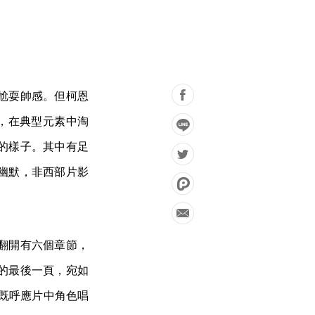
尬耍帥感。但柯恩
有種新意，在典型元素中淘
的樣子。其中有足
幽默，非西部片影
翻開有六個章節，
的最後一頁，宛如
，既呼應片中角色唱