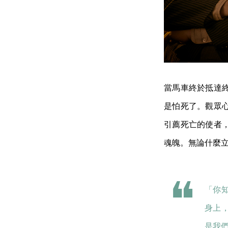
當馬車終於抵達
是怕死了。觀眾
引薦死亡的使者
魂魄。無論什麼
「你
身上
是我