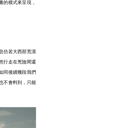
書的模式來呈現，
息仿若大西部荒漠
然行走在兇險間還
如同後續幾段我們
也不會料到，只能