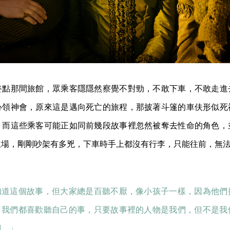
終點那間旅館，眾乘客隱隱然察覺不對勁，不敢下車，不敢走進
心領神會，原來這是邁向死亡的旅程，那披著斗篷的車伕形似死
，而這些乘客可能正如同前幾段故事裡忽然被奪去性命的角色，
立場，剛剛吵架有多兇，下車時手上都沒有行李，只能往前，無
知道這個故事，但大家總是百聽不厭，像小孩子一樣，因為他們
，我們都喜歡聽自己的事，只要故事裡的人物是我們，但不是我
們。」