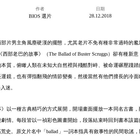
作者
日期
28.12.2018
BIOS 選片
西部片男主角風塵硬漢的擺態，尤其老片不免有種非常過時的尷
 的《西部老巴的故事》（The Ballad of Buster Scruggs）卻
的本質，俯瞰人類在未知大自然裡與殘酷對峙、被命運碾壓踐踏
長運鏡，也有彈指翻飛的情節變奏，然後當然有他們擅長的冷面
得入迷。
事》以一種古典精巧的方式展開，開場畫面擺放一本同名古書，
段劇情。每段皆以一禎彩色圖畫開始，段落結束時回到書本該篇
荒史。原文片名中「ballad」一詞本指具有敘事性的民間歌謠