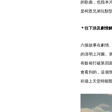
的歌曲，也指本
是柯恩兄弟玩類
＊往下涉及劇情
六個故事在劇情
的清明上河圖。
有餘裕打破第四
會看到的，這個
祈禱上天堂時能