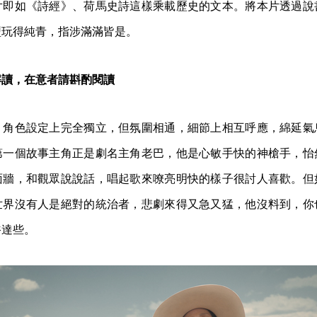
片即如《詩經》、荷馬史詩這樣乘載歷史的文本。將本片透過說
型玩得純青，指涉滿滿皆是。
解讀，在意者請斟酌閱讀
、角色設定上完全獨立，但氛圍相通，細節上相互呼應，綿延氣
第一個故事主角正是劇名主角老巴，他是心敏手快的神槍手，怡
面牆，和觀眾說說話，唱起歌來嘹亮明快的樣子很討人喜歡。但
世界沒有人是絕對的統治者，悲劇來得又急又猛，他沒料到，你
豁達些。