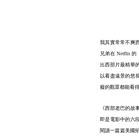
我其實常常不爽
兄弟在 Netflix
出西部片最精華
以看盡遠景的悠
癡的觀眾都能看
《西部老巴的故
即是電影中的六
閱讀一篇篇美國拓