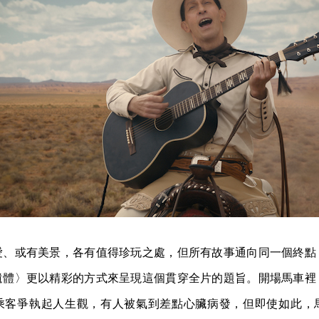
愛、或有美景，各有值得珍玩之處，但所有故事通向同一個終點
遺體〉更以精彩的方式來呈現這個貫穿全片的題旨。開場馬車裡
乘客爭執起人生觀，有人被氣到差點心臟病發，但即使如此，