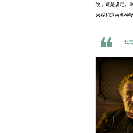
說，這是規定。
乘客和這兩名神
「我