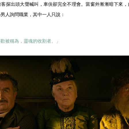
乘客探出頭大聲喊叫，車伕卻完全不理會。當窗外漸漸暗下來，
秘男人詢問職業，其中一人只說：
喜歡被稱為，靈魂的收割者。」