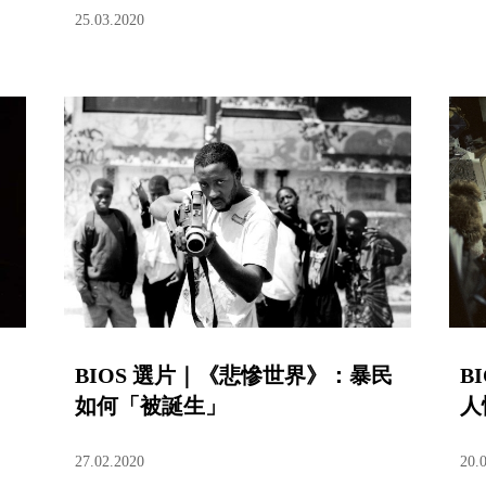
25.03.2020
BIOS 選片｜《悲慘世界》：暴民
B
如何「被誕生」
人
27.02.2020
20.