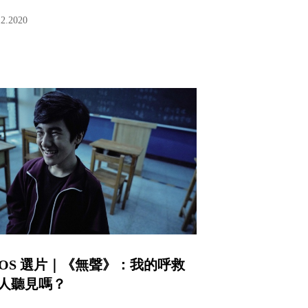
12.2020
IOS 選片｜《無聲》：我的呼救
人聽見嗎？