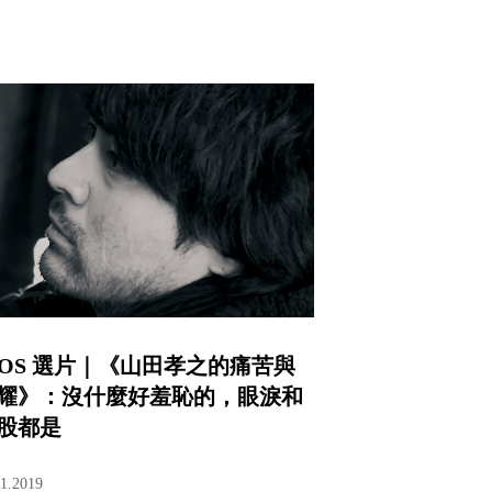
IOS 選片｜《山田孝之的痛苦與
耀》：沒什麼好羞恥的，眼淚和
股都是
11.2019