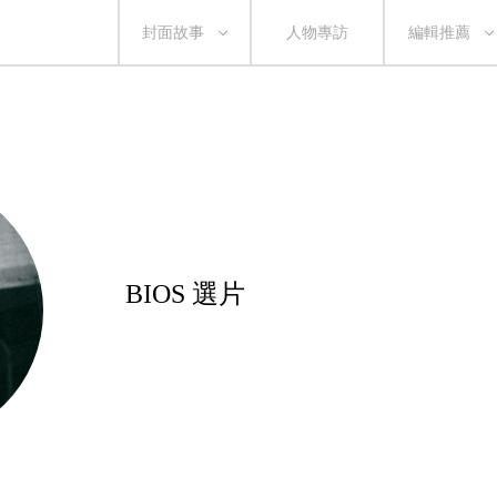
封面故事
人物專訪
編輯推薦
BIOS 選片