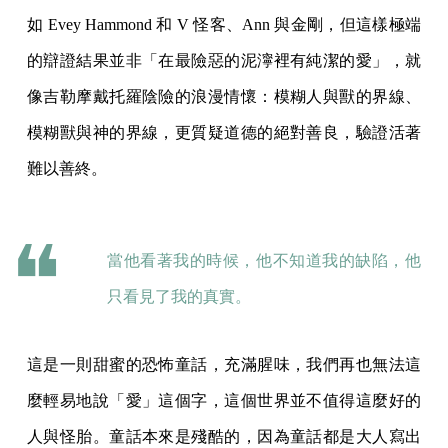
如 Evey Hammond 和 V 怪客、Ann 與金剛，但這樣極端
的辯證結果並非「在最險惡的泥濘裡有純潔的愛」，就
像吉勒摩戴托羅陰險的浪漫情懷：模糊人與獸的界線、
模糊獸與神的界線，更質疑道德的絕對善良，驗證活著
難以善終。
當他看著我的時候，他不知道我的缺陷，他
只看見了我的真實。
這是一則甜蜜的恐怖童話，充滿腥味，我們再也無法這
麼輕易地說「愛」這個字，這個世界並不值得這麼好的
人與怪胎。童話本來是殘酷的，因為童話都是大人寫出