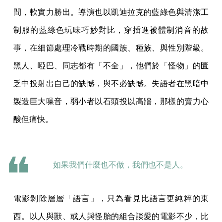
間，軟實力勝出。導演也以凱迪拉克的藍綠色與清潔工
制服的藍綠色玩味巧妙對比，穿插進被體制消音的故
事，在細節處理冷戰時期的國族、種族、與性別階級。
黑人、啞巴、同志都有「不全」，他們於「怪物」的匱
乏中投射出自己的缺憾，與不必缺憾。失語者在黑暗中
製造巨大噪音，弱小者以石頭投以高牆，那樣的賣力心
酸但痛快。
如果我們什麼也不做，我們也不是人。
電影剝除層層「語言」，只為看見比語言更純粹的東
西。以人與獸、或人與怪胎的組合談愛的電影不少，比