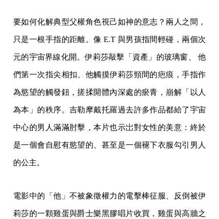
要如何化解典型父權角色視己如神的意志？兩人之間，
只是一根手指的距離。像 E.T 與男孩指間輕碰，兩個次
元的宇宙界線化開。伊莉莎敲擊「資產」的玻璃窗、 他
們第一次指尖相扣、他觸摸伊莉莎頸間的疤痕，手指作
為慾望的觸發鈕，搓揉開體內深處的瘀青，崩解「以人
為本」的秩序。吉勒摩戴托羅過去許多作品都給了宇宙
中心的男人滿滿肘擊，本片也示岀對女性的美意：終於
是一個會自慰有慾望的、甚至是一個褪下衣服勾引男人
的公主。
電影中的「他」不被象徵權力的電擊棒征服、反倒被伊
莉莎的一顆雞蛋與爵士樂黑膠唱片收買，雞蛋與高牆之