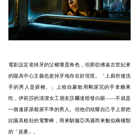
電影設定老掉牙的父權壞蛋角色，但那彷彿遠古世紀來
的陽具中心主義也老掉牙地存在於現世。「上廁所後洗
手的男人是孬種。」上校自豪敢用剛尿完的手拿糖果
吃，伊莉莎的清潔女工朋友莎爾達暗發白眼——不就是
一個連尿尿都尿不準的男人。但他仍炫耀自己手上那把
比陽具粗壯的電擊棒，用來馴服亞馬遜而來貌似兩棲類
的「資產」。