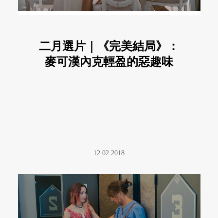
二月選片｜《完美結局》：
麥可漢內克輕盈的惡趣味
12.02.2018