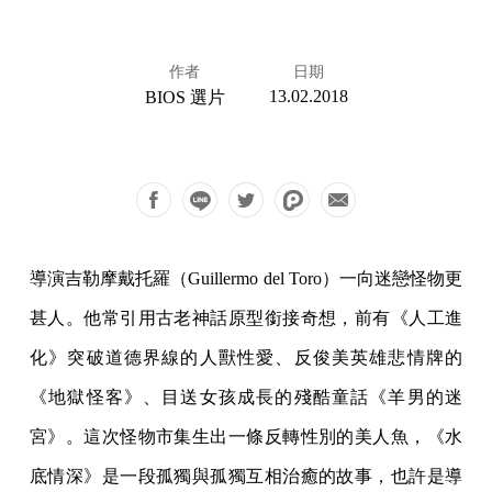
作者
日期
13.02.2018
BIOS 選片
導演吉勒摩戴托羅（Guillermo del Toro）一向迷戀怪物更
甚人。他常引用古老神話原型銜接奇想，前有《人工進
化》突破道德界線的人獸性愛、反俊美英雄悲情牌的
《地獄怪客》、目送女孩成長的殘酷童話《羊男的迷
宮》。這次怪物市集生出一條反轉性別的美人魚，《水
底情深》是一段孤獨與孤獨互相治癒的故事，也許是導