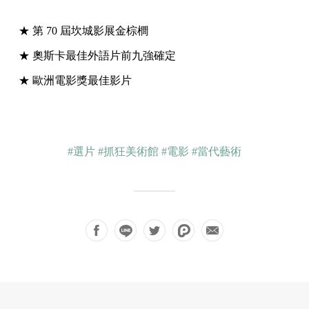
★ 第 70 屆坎城影展金棕櫚
★ 奧斯卡最佳外語片前九強確定
★ 歐洲電影獎最佳影片
#選片
#抓狂美術館
#電影
#當代藝術