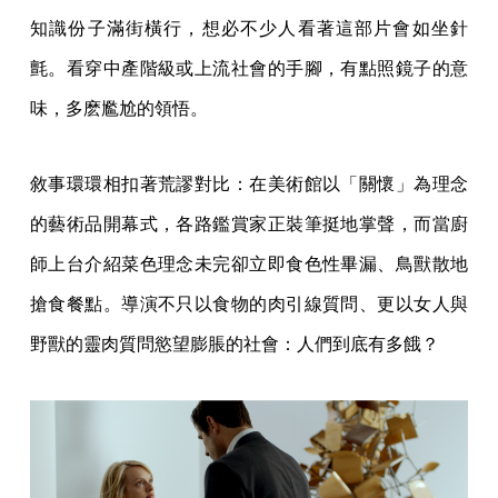
知識份子滿街橫行，想必不少人看著這部片會如坐針
氈。看穿中產階級或上流社會的手腳，有點照鏡子的意
味，多麽尷尬的領悟。
敘事環環相扣著荒謬對比：在美術館以「關懷」為理念
的藝術品開幕式，各路鑑賞家正裝筆挺地掌聲，而當廚
師上台介紹菜色理念未完卻立即食色性畢漏、鳥獸散地
搶食餐點。導演不只以食物的肉引線質問、更以女人與
野獸的靈肉質問慾望膨脹的社會：人們到底有多餓？