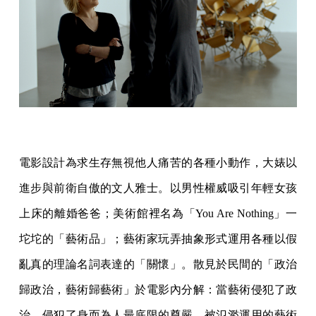
電影設計為求生存無視他人痛苦的各種小動作，大婊以
進步與前衛自傲的文人雅士。以男性權威吸引年輕女孩
上床的離婚爸爸；美術館裡名為「You Are Nothing」一
坨坨的「藝術品」；藝術家玩弄抽象形式運用各種以假
亂真的理論名詞表達的「關懷」。散見於民間的「政治
歸政治，藝術歸藝術」於電影內分解：當藝術侵犯了政
治，侵犯了身而為人最底限的尊嚴，被氾濫運用的藝術