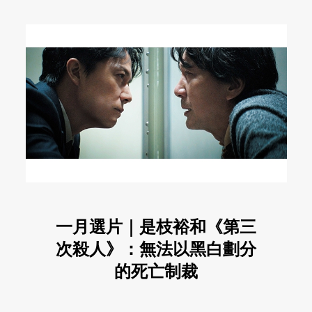
一月選片｜是枝裕和《第三
次殺人》：無法以黑白劃分
的死亡制裁