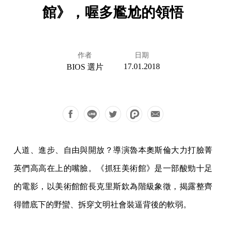
館》，喔多尷尬的領悟
作者
日期
17.01.2018
BIOS 選片
人道、進步、自由與開放？導演魯本奧斯倫大力打臉菁
英們高高在上的嘴臉。《抓狂美術館》是一部酸勁十足
的電影，以美術館館長克里斯欽為階級象徵，揭露整齊
得體底下的野蠻、拆穿文明社會裝逼背後的軟弱。