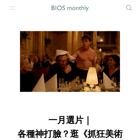
一月選片｜
各種神打臉？逛《抓狂美術