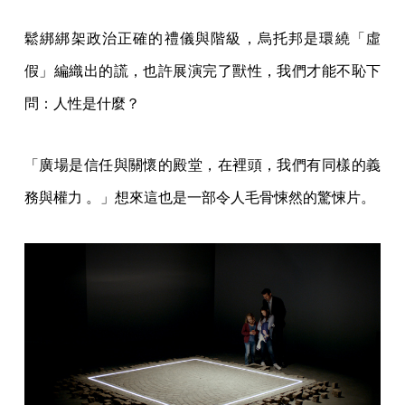
鬆綁綁架政治正確的禮儀與階級，烏托邦是環繞「虛
假」編織出的謊，也許展演完了獸性，我們才能不恥下
問：人性是什麼？
「廣場是信任與關懷的殿堂，在裡頭，我們有同樣的義
務與權力 。」想來這也是一部令人毛骨悚然的驚悚片。