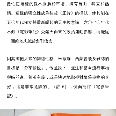
餘性使這樣的愛不服膺於市場，擁有自由、獨立和熱
情。這樣的獨立性成為往後《正片》的標誌，使其能在
五〇年代獨立於重新崛起的天主教意識、六〇七〇年代
不似《電影筆記》受鋪天而來的政治運動影響，而能從
一而終地忠誠於創刊信念。
因其擁抱大眾的雜誌性格，米歇爾．西蒙曾談及雜誌的
目標是「分享愉悅」。他並說：「無法和當今流行事物
與時並進、菁英主義，或是快速地鄙視對懷舊事物的喜
好，這是非常危險的」（註 6），側面批評《電影筆
記》。