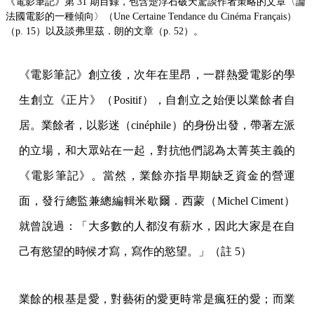
《電影筆記》第 31 期目錄，包含楚浮石破天驚談作者策略的文章〈論
法國電影的一種傾向〉（Une Certaine Tendance du Cinéma Français）
（p. 15）以及談弗里茲．朗的文章（p. 52）。
《電影筆記》創立後，次年在里昂，一群熱愛電影的學
生創立《正片》（Positif），自創立之始便以業餘者自
居。業餘者，以影迷（cinéphile）的身份出發，帶著左派
的立場，和大眾站在一起，對抗他們認為太菁英主義的
《電影筆記》。當然，業餘亦指早期缺乏資金的營運
面，發行總監兼總編輯米歇爾．西蒙（Michel Ciment）
就曾說過：「大多數的人都沒有薪水，因此大家是在自
己有慾望的時候才寫，寫作的慾望。」（註 5）
業餘的根基是愛，對藝術的愛更時常是瘋狂的愛；而業