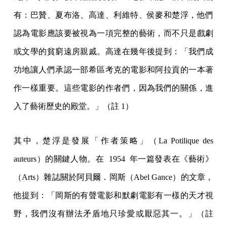
有：巴贊、夏布洛、高達、利維特、侯麥和楚浮，他們
認為電影應該要被視為一項完整的藝術，而不只是戲劇
或文學的貧窮遠房親戚。高達在幾年後提到：「我們成
功地讓人們承認一部希區考克的電影和阿拉貢的一本著
作一樣重要。這些電影的作者們，因為我們的關係，進
入了藝術歷史的殿堂。」（註 1）
其中，楚浮是發展「作者策略」（La Potilique des
auteurs）的關鍵人物。在 1954 年一篇發表在《藝術》
（Arts）雜誌關於阿貝爾．岡斯（Abel Gance）的文章，
他提到：「岡斯的有聲電影和默劇電影有一樣的天才視
野，我們沒有辦法矛盾地只珍愛或厭惡其一。」（註