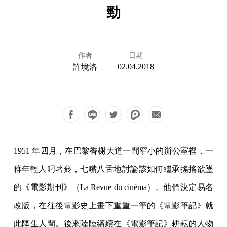
勁
作者
日期
02.04.2018
許境洛
1951 年四月，在巴黎香榭大道一間窄小的辦公室裡，一
群年輕人叼著菸，七嘴八舌地討論該如何繼承搖搖欲墜
的《電影期刊》（La Revue du cinéma）。他們決定易名
改版，在往後電影史上畫下重重一筆的《電影筆記》就
此降生人間。後來陸陸續續在《電影筆記》耕耘的人物