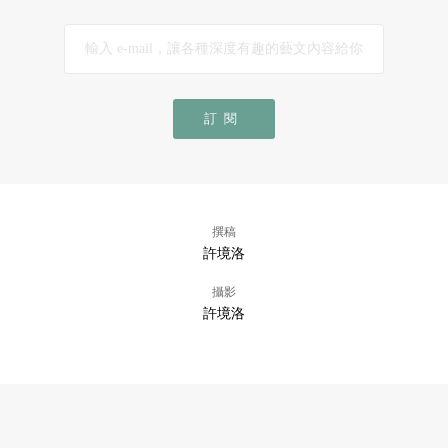
訂閱
撰稿
許境洛
攝影
許境洛