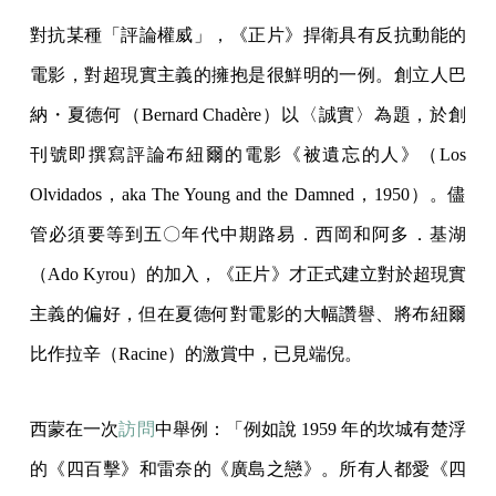
對抗某種「評論權威」，《正片》捍衛具有反抗動能的
電影，對超現實主義的擁抱是很鮮明的一例。創立人巴
納・夏德何（Bernard Chadère）以〈誠實〉為題，於創
刊號即撰寫評論布紐爾的電影《被遺忘的人》（Los
Olvidados，aka The Young and the Damned，1950）。儘
管必須要等到五〇年代中期路易．西岡和阿多．基湖
（Ado Kyrou）的加入，《正片》才正式建立對於超現實
主義的偏好，但在夏德何對電影的大幅讚譽、將布紐爾
比作拉辛（Racine）的激賞中，已見端倪。
西蒙在一次
訪問
中舉例：「例如說 1959 年的坎城有楚浮
的《四百擊》和雷奈的《廣島之戀》。所有人都愛《四