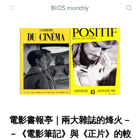
電影書報亭｜兩大雜誌的烽火－
－《電影筆記》與《正片》的較