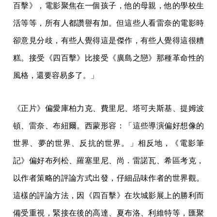
百擊》，電影聚焦在一個孩子，他的母親，他的學校生
活等等，所有人都讚譽有加。但這些人看雷奈的電影時
卻意見分歧，有些人覺得這是傑作，有些人覺得這很糟
糕。接受《四百擊》比接受《廣島之戀》那種革命性的
風格，還要容易多了。」
《正片》偏愛庫柏力克、費里尼、塔可夫斯基、提姆波
頓、雷奈、布紐爾。西蒙形容：「這些導演偏好想像的
世界、夢的世界、反抗的世界。」相反地，《電影筆
記》偏好布列松、羅塞里尼、尚．雷諾瓦、希區考克，
以作者策略的評論方式出發，仔細品味作者的世界觀。
這樣的評論方法，因《四百擊》在坎城影展上的勝利而
備受重視，緊接在後的高達、夏布洛、利維特等，匯聚