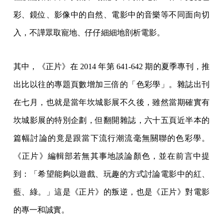
彩、鏡位、影像中的自然、電影中的音樂等不同面向切
入，不譁眾取寵地、仔仔細細地剖析電影。
其中，《正片》在 2014 年第 641-642 期的夏季專刊，推
出比以往的專題頁數增加三倍的「色彩學」。雜誌出刊
在七月，也就是當年坎城影展不久後，雖然當期確實有
坎城影展的特別企劃，但翻開雜誌，六十五頁近半本的
篇幅討論的竟是跟當下流行潮流毫無關聯的色彩學。
《正片》編輯部若無其事地談論顏色，並在前言中提
到：「希望能夠以遊戲、玩趣的方式討論電影中的紅、
藍、綠。」這是《正片》的叛逆，也是《正片》對電影
的專一和誠實。