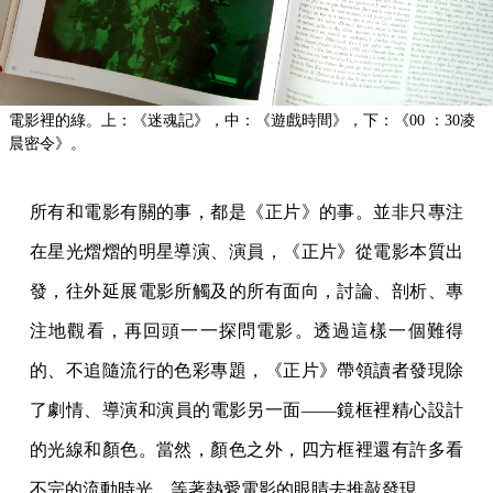
電影裡的綠。上：《迷魂記》，中：《遊戲時間》，下：《00 ：30凌
晨密令》。
所有和電影有關的事，都是《正片》的事。並非只專注
在星光熠熠的明星導演、演員，《正片》從電影本質出
發，往外延展電影所觸及的所有面向，討論、剖析、專
注地觀看，再回頭一一探問電影。透過這樣一個難得
的、不追隨流行的色彩專題，《正片》帶領讀者發現除
了劇情、導演和演員的電影另一面——鏡框裡精心設計
的光線和顏色。當然，顏色之外，四方框裡還有許多看
不完的流動時光，等著熱愛電影的眼睛去推敲發現。