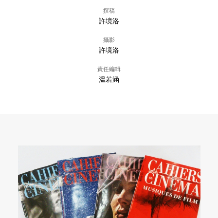
撰稿
許境洛
攝影
許境洛
責任編輯
溫若涵