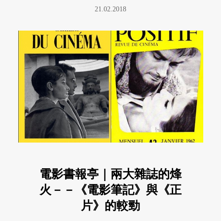
21.02.2018
電影書報亭｜兩大雜誌的烽
火－－《電影筆記》與《正
片》的較勁