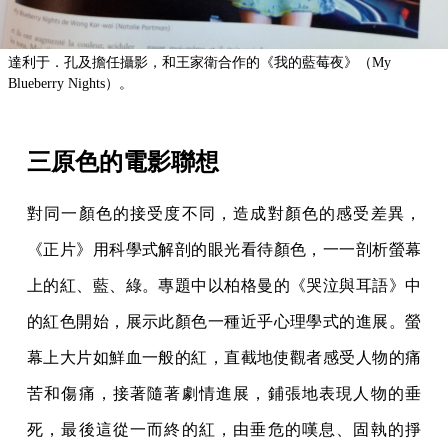
達利于．孔及擔任攝影，和王家衛合作的《我的藍莓夜》（My
Blueberry Nights）。
三原色的電影聯想
對同一顏色的接受度不同，造成對顏色的感受差異，
《正片》用科學式解剖的眼光看待顏色，一一剖析螢幕
上的紅、藍、綠。專題中以柏格曼的《哭泣與耳語》中
的紅色開始，展示此顏色一種近乎心理學式的進展。螢
幕上大片如鮮血一般的紅，直截地使觀者感受人物的痛
苦和傷痛，接著隨著劇情進展，鋪張地表現人物的垂
死，最後這從一而終的紅，由垂危的嘆息、固執的掙