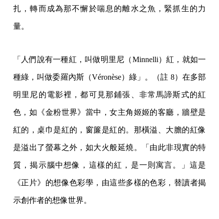
扎，轉而成為那不懈於喘息的離水之魚，緊抓生的力
量。
「人們說有一種紅，叫做明里尼（Minnelli）紅，就如一
種綠，叫做委羅內斯（Véronèse）綠」。（註 8）在多部
明里尼的電影裡，都可見那鋪張、非常馬諦斯式的紅
色，如《金粉世界》當中，女主角姬姬的客廳，牆壁是
紅的，桌巾是紅的，窗簾是紅的。那橫溢、大膽的紅像
是溢出了螢幕之外，如大火般延燒。「由此非現實的特
質，揭示腦中想像，這樣的紅，是一則寓言。」這是
《正片》的想像色彩學，由這些多樣的色彩，替讀者揭
示創作者的想像世界。