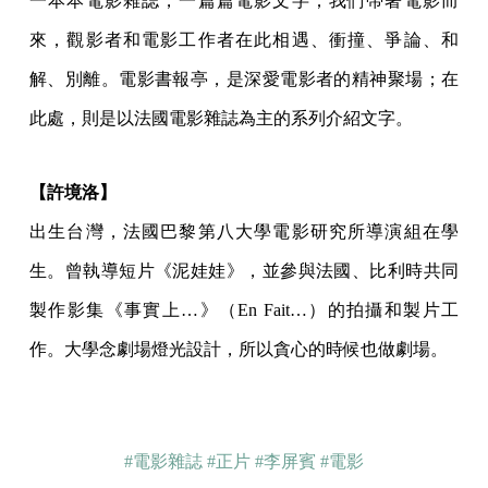
一本本電影雜誌，一篇篇電影文字；我們帶著電影而
來，觀影者和電影工作者在此相遇、衝撞、爭論、和
解、別離。電影書報亭，是深愛電影者的精神聚場；在
此處，則是以法國電影雜誌為主的系列介紹文字。
【許境洛】
出生台灣，法國巴黎第八大學電影研究所導演組在學
生。曾執導短片《泥娃娃》，並參與法國、比利時共同
製作影集《事實上…》（En Fait…）的拍攝和製片工
作。大學念劇場燈光設計，所以貪心的時候也做劇場。
#電影雜誌
#正片
#李屏賓
#電影