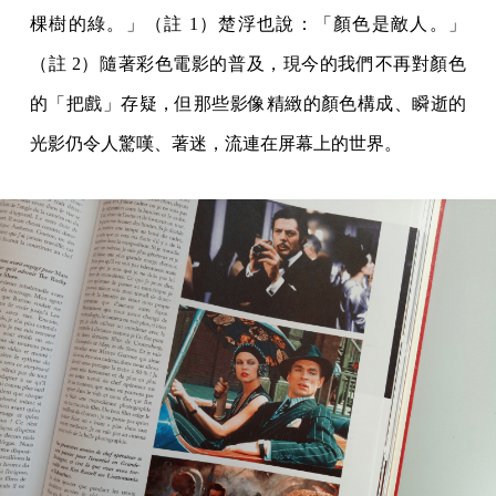
棵樹的綠。」（註 1）楚浮也說：「顏色是敵人。」
（註 2）隨著彩色電影的普及，現今的我們不再對顏色
的「把戲」存疑，但那些影像精緻的顏色構成、瞬逝的
光影仍令人驚嘆、著迷，流連在屏幕上的世界。