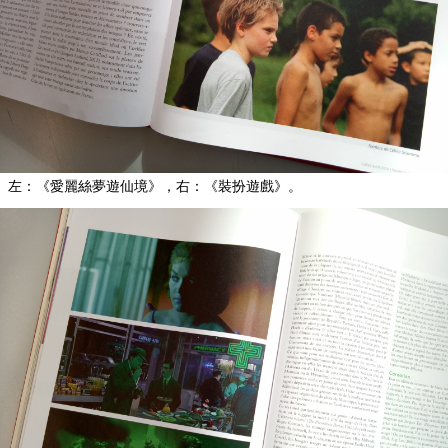
左：《愛麗絲夢遊仙境》，右：《裝扮遊戲》。