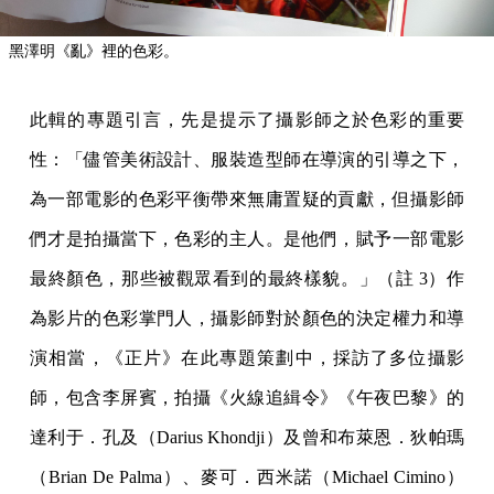
黑澤明《亂》裡的色彩。
此輯的專題引言，先是提示了攝影師之於色彩的重要
性：「儘管美術設計、服裝造型師在導演的引導之下，
為一部電影的色彩平衡帶來無庸置疑的貢獻，但攝影師
們才是拍攝當下，色彩的主人。是他們，賦予一部電影
最終顏色，那些被觀眾看到的最終樣貌。」（註 3）作
為影片的色彩掌門人，攝影師對於顏色的決定權力和導
演相當，《正片》在此專題策劃中，採訪了多位攝影
師，包含李屏賓，拍攝《火線追緝令》《午夜巴黎》的
達利于．孔及（Darius Khondji）及曾和布萊恩．狄帕瑪
（Brian De Palma）、麥可．西米諾（Michael Cimino）