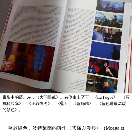
電影中的藍。左：《大開眼戒》。右側由上至下：《La Fugue》、《藍
衣騎兵隊》、《正義悍將》、《藍》、《藍絲絨》、《藍色是最溫暖
的顏色》。
至於綠色，波特萊爾的詩作〈悲痛與漫步〉（Moesta et