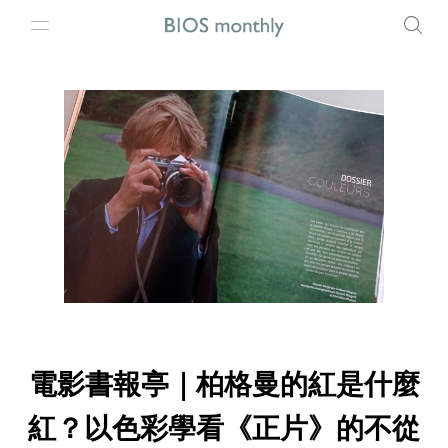
電影書報亭｜柏格曼的紅是什麼
紅？以色彩學看《正片》的不從