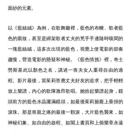
面紗的元素。
以《藍絲絨》為例，在歌舞廳裡，藍色的布幔、歌者藍
色的眼妝，甚至是綁架歌者丈夫的兇手手邊隨時嗅聞的
一塊藍絲絨，這多次出現的藍色，視覺上使電影的節奏
趨慢，營造電影的懸疑和神秘。《藍色情挑》裡，奇士
勞斯基此以顏色之名，講述一喪夫女人重尋自由的過
程。影片最後，當茱莉答應丈夫好友的追求，把手輕輕
放上樂譜，內心的歌隊激昂歌唱。她拾起樂譜起身，鏡
頭前方的藍色水晶灑滿鏡頭，如最後茱莉臉龐上垂掛的
淚珠。那是喪親之痛的最後一顆淚，大片藍色襲來，如
神秘幻象、如自由的啟程、如闔上書頁和上個樂章永遠