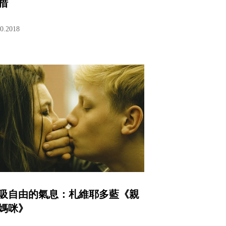
措
10.2018
吸自由的氣息：札維耶多藍《親
媽咪》