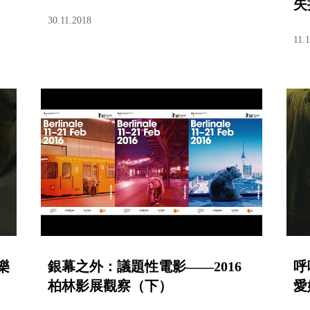
失
30.11.2018
11.
樂
銀幕之外：議題性電影——2016
呼
柏林影展觀察（下）
愛