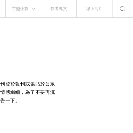
主題企劃
作者專文
線上商店
而刊登於報刊或張貼於公眾
、情感纖細，為了不要再沉
公告一下。