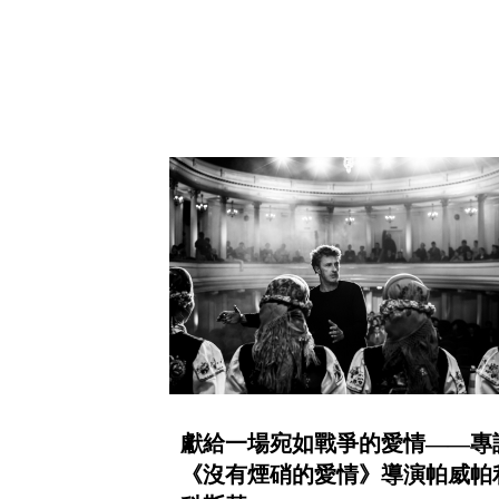
獻給一場宛如戰爭的愛情——專
《沒有煙硝的愛情》導演帕威帕