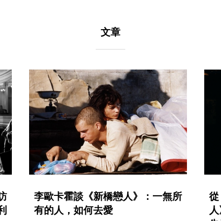
文章
訪
李歐卡霍談《新橋戀人》：一無所
從
利
有的人，如何去愛
人