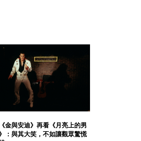
《金與安迪》再看《月亮上的男
》：與其大笑，不如讓觀眾驚慌