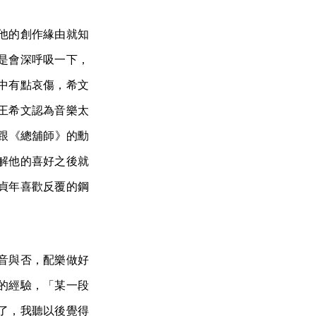
他的創作緣由就知
是會深呼吸一下，
中有點哀傷，希文
王希文認為音樂太
在跟《總舖師》的勳
解他的喜好之後就
貞年喜歡反覆的鋼
音與否，配樂做好
的經驗，「某一段
了，我聽以後覺得