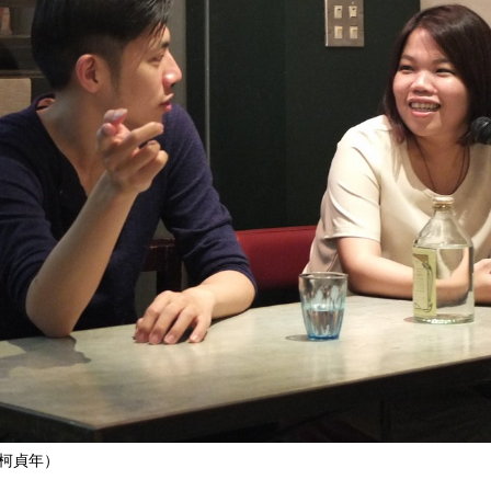
：柯貞年）