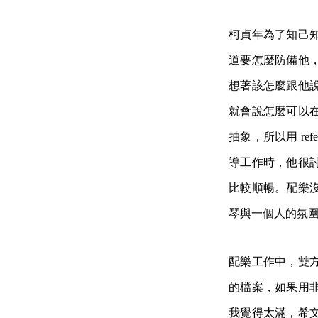
柯貞年為了知己
道要怎麼防備他
想著該怎麼跟他
就會說怎麼可以
抽象，所以用 re
導工作時，他很
比較順暢。配樂
琴與一個人的氛
配樂工作中，雙
的檔案，如果用
我覺得太滿，希