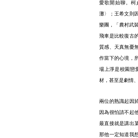
愛歌開始聊。柯貞年
灘〉；王希文則
樂團，「農村武裝青
飛車是比較復古的 
質感、天真無憂
作當下的心境，
場上淨是校園戀
材，甚至是劇情
兩位的熟識起因
因為很怕請不起
最直接就是講出
那他一定知道我