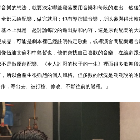
對音樂的想法，就要決定哪些段落要用音樂和每段的進出，然後
，全部丟給配樂，做完就用；也有導演懂音樂，所以參與得比較
。基本上就是一起討論每段的進出點和內容，這是原創配樂的大
現成品，可能是劇本裡已經註明特定歌曲，或導演會問配樂適合
例像伍迪艾倫和中島哲也，他們會找自己喜歡的音樂，在編劇跟
都不是做原創配樂、《令人討厭的松子的一生》裡面很多歌舞段
了，所以會產生很強烈的個人風格。但多數的狀況是剛剛說的逐
工作，寄出去、被打槍、修改、不斷往前的過程。」