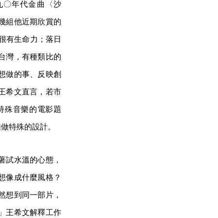
陶喆九〇年代金曲〈沙
幾組他近期欣賞的
，很有生命力；落日
不像台灣，有種類比的
想做的事、反映創
王希文直言，若市
特殊音樂的電影題
難做特殊的設計。
著試水溫的心態，
想像成什麼風格？
然想到同一部片，
」王希文解釋工作