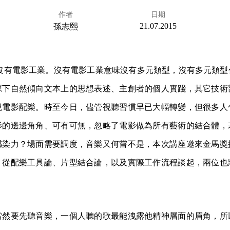
作者
日期
21.07.2015
孫志熙
灣沒有電影工業。沒有電影工業意味沒有多元類型，沒有多元類
源下自然傾向文本上的思想表述、主創者的個人實踐，其它技術
視電影配樂。時至今日，儘管視聽習慣早已大幅轉變，但很多人
影的邊邊角角、可有可無，忽略了電影做為所有藝術的結合體，
感染力？場面需要調度，音樂又何嘗不是，本次講座邀來金馬獎
，從配樂工具論、片型結合論，以及實際工作流程談起，兩位也
當然要先聽音樂，一個人聽的歌最能洩露他精神層面的眉角，所