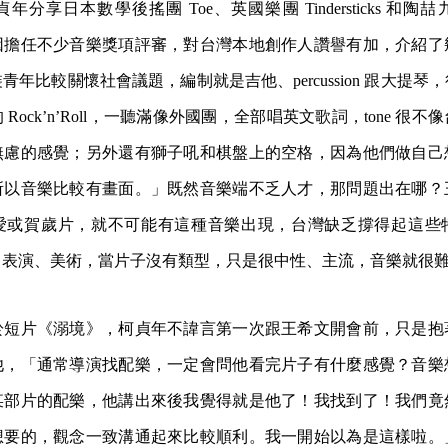
分享日本數學後搖團 Toe、英國樂團 Tindersticks 和
因擔任不少音樂獎項評審，對台灣本地創作人讚譽有加，介紹了
年比較關懷社會議題，編制就是吉他、percussion 跟大提琴
Rock’n’Roll，一聽滿像外國團，全部唱英文歌詞，tone 很
無慮的感覺；另外還有獅子吼和棋盤上的空格，因為他們做自己
所以音樂比較有畫面。」既然音樂端不乏人才，那問題出在哪？
愛或賀歲片，就不可能有這種音樂出現，台灣缺乏撐得起這些
、表演、美術，當片子沒有類型，只是很中性、主流，音樂就很
於短片《溺境》，柯貞年不諱言第一次跟王希文開會前，只是抱
他，「通常導演找配樂，一定會問他看完片子有什麼感覺？音樂
某部片的配樂，他講出來後我覺得就是他了！我找到了！我們竟
想要的，觀念一致溝通起來比較順利。我一開始以為是這樣啦。