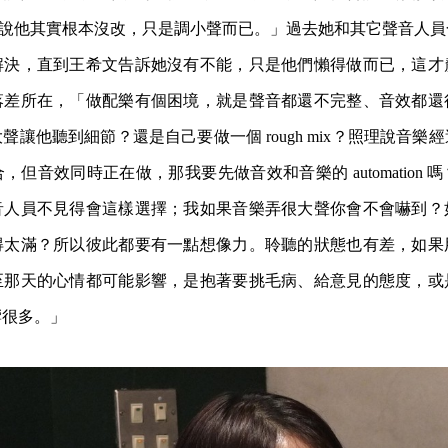
又說他其實根本沒改，只是調小聲而已。」過去她和其它聲音人
解決，直到王希文告訴她沒有不能，只是他們懶得做而已，這才
落差所在，「做配樂有個困境，就是聲音都還不完整、音效都還
聲讓他聽到細節？還是自己要做一個 rough mix？照理說音樂
但音效同時正在做，那我要先做音效和音樂的 automation 
音人員不見得會這樣選擇；我如果音樂弄很大聲你會不會嚇到？
得太滿？所以彼此都要有一點想像力。聆聽的狀態也有差，如果
至那天的心情都可能影響，是抱著要挑毛病、給意見的態度，或
響很多。」