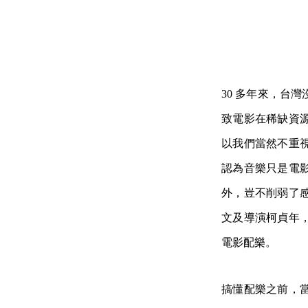
30 多年來，台
致電影在稀缺資
以我們當然不重
認為音樂只是電
外，豈不削弱了
文及導演柯貞年
電影配樂。
搞懂配樂之前，