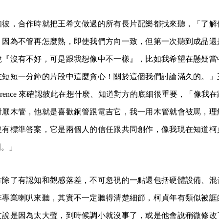
知彼，合作時就把王希文做過的所有長片配樂都找來聽，「了解
，因為不管再怎麼熟，即使我們方向一致，但第一次聽到成品還
說『沒有不好，可是跟我想像中不一樣』，比如我希望在懸疑當
在短短一分鐘的片段中這麼貪心！關於這個我們討論滿久的。」
ference 來確認彼此在想什麼、知道對方的底細很重要，「像我
討厭木管，他就是喜歡銅管跟電吉它，我一用木管就會被罵，理
沒有標準答案，它是兩個人的信任跟共同創作，像我現在知道柯
圍。」
方除了有認知和觀感落差，不可忽視的一點還包括硬體設備、混
非專業喇叭來聽，其實不一定聽得清楚細節，柯貞年有類似被誆
文說是因為太大聲，到時候調小就沒事了，或是他會說稍微修改