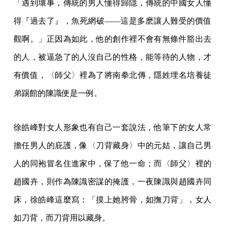
「遇到壞事，傳統的男人懂得歸隱，傳統的中國女人懂
得『過去了』，魚死網破——這是多麽讓人難受的價值
觀啊。」正因為如此，他的創作裡不會有無條件豁出去
的人，被逼急了的人沒自己的性格，能等待的人物，才
有價值，〈師父〉裡為了將南拳北傳，隱姓埋名培養徒
弟踢館的陳識便是一例。
徐皓峰對女人形象也有自己一套說法，他筆下的女人常
擔任男人的庇護，像〈刀背藏身〉中的元姑，讓自己男
人的同袍冒名住進家中，保了他一命；而〈師父〉裡的
趙國卉，則作為陳識密謀的掩護，一夜陳識與趙國卉同
床，徐皓峰這麼寫：「摸上她胯骨，如撫刀背」，女人
如刀背，而刀背用以藏身。