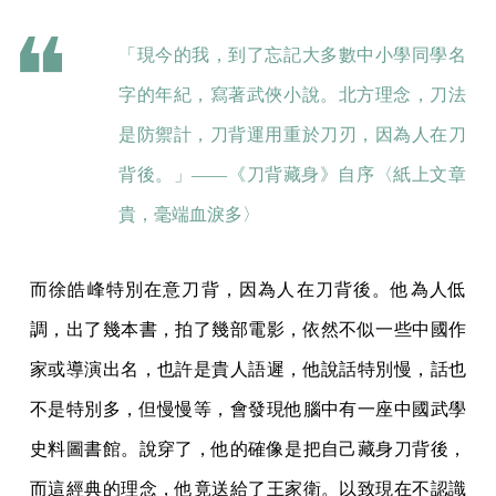
「現今的我，到了忘記大多數中小學同學名
字的年紀，寫著武俠小說。北方理念，刀法
是防禦計，刀背運用重於刀刃，因為人在刀
背後。」——《刀背藏身》自序〈紙上文章
貴，毫端血淚多〉
而徐皓峰特別在意刀背，因為人在刀背後。他為人低
調，出了幾本書，拍了幾部電影，依然不似一些中國作
家或導演出名，也許是貴人語遲，他說話特別慢，話也
不是特別多，但慢慢等，會發現他腦中有一座中國武學
史料圖書館。說穿了，他的確像是把自己藏身刀背後，
而這經典的理念，他竟送給了王家衛。以致現在不認識