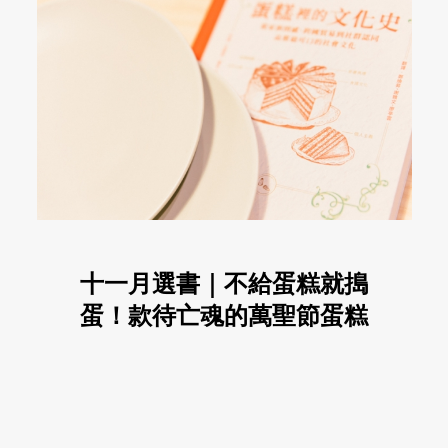
十一月選書｜不給蛋糕就搗
蛋！款待亡魂的萬聖節蛋糕