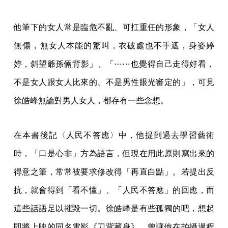
他筆下的女人常是臨危不亂、可扛重任的形象，「女人
無傷，無女人本能的驚叫，衣破處也不手遮，身姿婷
婷，斜望爺孫倆背影」、「⋯⋯也覺得自己走得好看，
不是女人跟女人比來的、不是男性眼光審定的」，可見
徐皓峰無論對男人女人，都存有一些念想。
在本書後記〈人民不答應〉中，他提到過去學習藝術
時，「口是心非」方為語言，但現在用此原則寫出來的
得意之筆，常常被要求修改得「再直白點」。若提出反
抗，就會得到「看不懂」、「人民不答應」的回應，而
這些話語足以摧毀一切。徐皓峰是有些孤獨的吧，想起
即將上映的同名電影《刀背藏身》，曾讓他在拍攝過程