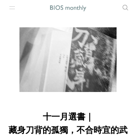
十一月選書｜
藏身刀背的孤獨，不合時宜的武