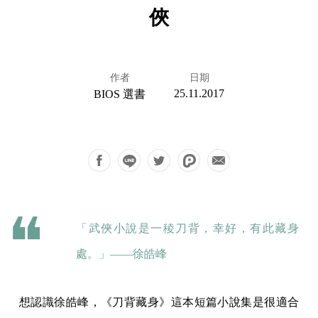
俠
作者
日期
25.11.2017
BIOS 選書
「武俠小說是一稜刀背，幸好，有此藏身
處。」——徐皓峰
想認識徐皓峰，《刀背藏身》這本短篇小說集是很適合