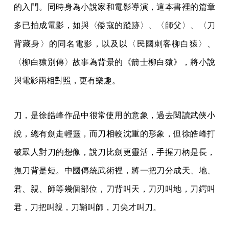
的入門。同時身為小說家和電影導演，這本書裡的篇章
多已拍成電影，如與〈倭寇的蹤跡〉、〈師父〉、〈刀
背藏身〉的同名電影，以及以〈民國刺客柳白猿〉、
〈柳白猿別傳〉故事為背景的《箭士柳白猿》，將小說
與電影兩相對照，更有樂趣。
刀，是徐皓峰作品中很常使用的意象，過去閱讀武俠小
說，總有劍走輕靈，而刀相較沈重的形象，但徐皓峰打
破眾人對刀的想像，說刀比劍更靈活，手握刀柄是長，
撫刀背是短。中國傳統武術裡，將一把刀分成天、地、
君、親、師等幾個部位，刀背叫天，刀刃叫地，刀鍔叫
君，刀把叫親，刀鞘叫師，刀尖才叫刀。