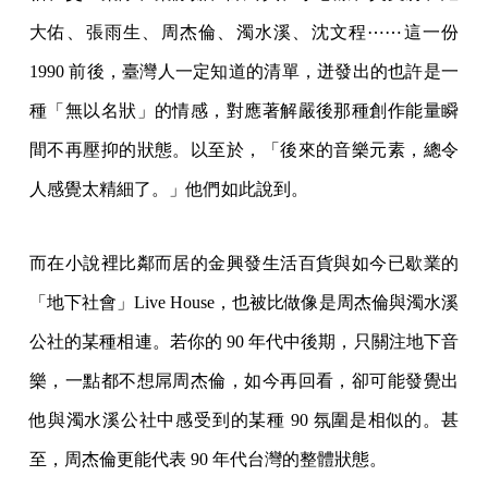
大佑、張雨生、周杰倫、濁水溪、沈文程⋯⋯這一份
1990 前後，臺灣人一定知道的清單，迸發出的也許是一
種「無以名狀」的情感，對應著解嚴後那種創作能量瞬
間不再壓抑的狀態。以至於，「後來的音樂元素，總令
人感覺太精細了。」他們如此說到。
而在小說裡比鄰而居的金興發生活百貨與如今已歇業的
「地下社會」Live House，也被比做像是周杰倫與濁水溪
公社的某種相連。若你的 90 年代中後期，只關注地下音
樂，一點都不想屌周杰倫，如今再回看，卻可能發覺出
他與濁水溪公社中感受到的某種 90 氛圍是相似的。甚
至，周杰倫更能代表 90 年代台灣的整體狀態。