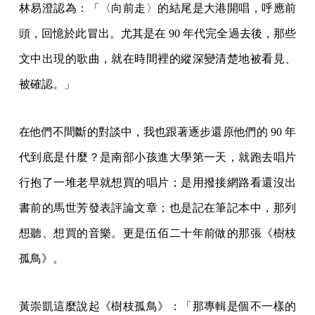
林易澄認為：「〈向前走〉的結尾是大港開唱，呼應前
頭，回憶於此冒出。尤其是在 90 年代完全過去後，那些
文中出現的歌曲，就在時間裡的縱深變清楚地被看見、
被確認。」
在他們不間斷的對談中，我也跟著逐步還原他們的 90 年
代到底是什麼？是南部小孩進大學第一天，就跑去唱片
行抱了一堆老早就想買的唱片；是用撥接網路看還沒出
書前的馬世芳發表評論文章；也是記在筆記本中，那列
想聽、想買的音樂。更是伍佰二十年前做的那張《樹枝
孤鳥》。
黃崇凱這麼說起《樹枝孤鳥》：「那專輯是個不一樣的