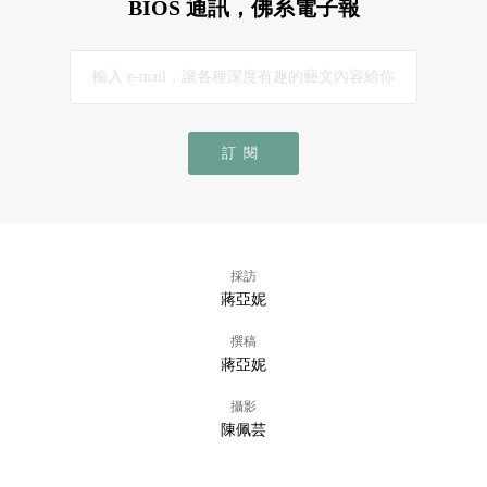
BIOS 通訊，佛系電子報
訂閱
採訪
蔣亞妮
撰稿
蔣亞妮
攝影
陳佩芸