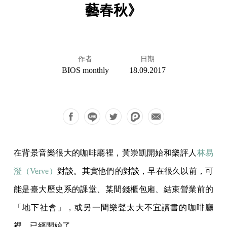
藝春秋》
作者
日期
BIOS monthly
18.09.2017
在背景音樂很大的咖啡廳裡，黃崇凱開始和樂評人
林易
澄（Verve）
對談。其實他們的對談，早在很久以前，可
能是臺大歷史系的課堂、某間錢櫃包廂、結束營業前的
「地下社會」，或另一間樂聲太大不宜讀書的咖啡廳
裡，已經開始了。