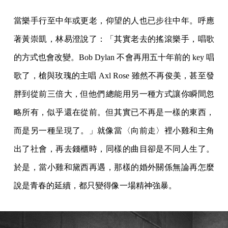
當樂手行至中年或更老，仰望的人也已步往中年。呼應
著黃崇凱，林易澄說了：「其實老去的搖滾樂手，唱歌
的方式也會改變。Bob Dylan 不會再用五十年前的 key 唱
歌了，槍與玫瑰的主唱 Axl Rose 雖然不再俊美，甚至發
胖到從前三倍大，但他們總能用另一種方式讓你瞬間忽
略所有，似乎還在從前。但其實已不再是一樣的東西，
而是另一種呈現了。」就像當〈向前走〉裡小雞和主角
出了社會，再去錢櫃時，同樣的曲目卻是不同人生了。
於是，當小雞和黛西再遇，那樣的婚外關係無論再怎麼
說是青春的延續，都只變得像一場精神強暴。