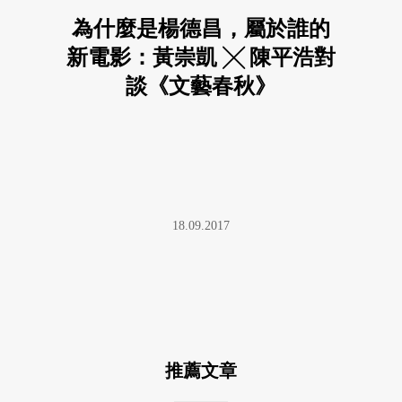
為什麼是楊德昌，屬於誰的
新電影：黃崇凱 ╳ 陳平浩對
談《文藝春秋》
18.09.2017
推薦文章