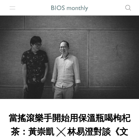
當搖滾樂手開始用保溫瓶喝枸杞
茶：黃崇凱 ╳ 林易澄對談《文