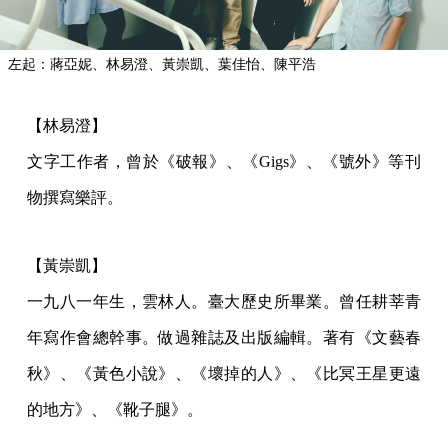
左起：蔣亞妮、林易澄、黃崇凱、葉佳怡、陳平浩
【林易澄】
文字工作者，曾於《破報》、《Gigs》、《號外》等刊
物撰寫樂評。
【黃崇凱】
一九八一年生，雲林人。臺大歷史所畢業。曾任耕莘青
年寫作會總幹事。做過雜誌及出版編輯。著有《文藝春
秋》、《黃色小說》、《壞掉的人》、《比冥王星更遠
的地方》、《靴子腿》。