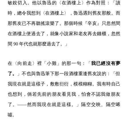
敏銳切入。他以魯迅的〈在酒樓上〉作為對照：「讀
時，總令我想到〈在酒樓上〉，魯迅遇到舊友那般。而
那舊友已不再聽搖滾樂了。那個時候『辛亥』只忽然間
在酒樓上便過去了，就像小說家和老友再去錢櫃，忽然
間 90 年代也就那麼過去了。」
在〈向前走〉裡「小雞」的那一句：「
我已經沒有夢
了。
」不也與魯迅筆下那一段酒樓重逢舊友說的：「但
我現在就是這樣子，敷敷衍衍，模模糊糊。我有時自己
也想到，倘若先前的朋友看見我，怕會不認我做朋友
了。——然而我現在就是這樣。」隔空交映、隔空唏
噓。