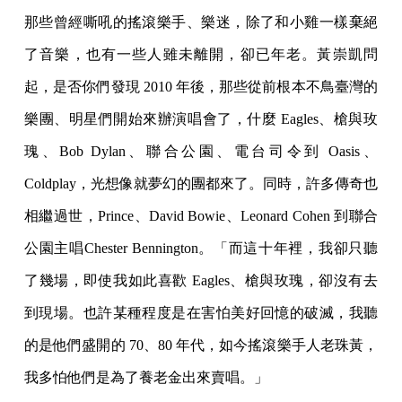
那些曾經嘶吼的搖滾樂手、樂迷，除了和小雞一樣棄絕
了音樂，也有一些人雖未離開，卻已年老。黃崇凱問
起，是否你們發現 2010 年後，那些從前根本不鳥臺灣的
樂團、明星們開始來辦演唱會了，什麼 Eagles、槍與玫
瑰、Bob Dylan、聯合公園、電台司令到 Oasis、
Coldplay，光想像就夢幻的團都來了。同時，許多傳奇也
相繼過世，Prince、David Bowie、Leonard Cohen 到聯合
公園主唱Chester Bennington。「而這十年裡，我卻只聽
了幾場，即使我如此喜歡 Eagles、槍與玫瑰，卻沒有去
到現場。也許某種程度是在害怕美好回憶的破滅，我聽
的是他們盛開的 70、80 年代，如今搖滾樂手人老珠黃，
我多怕他們是為了養老金出來賣唱。」