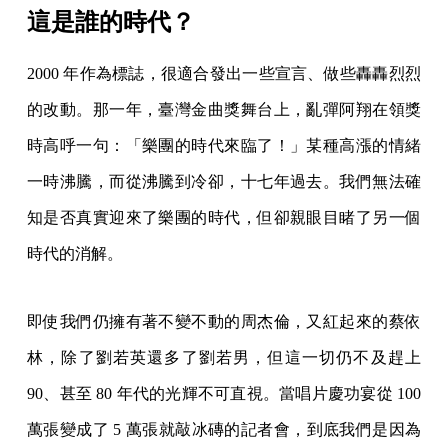
這是誰的時代？
2000 年作為標誌，很適合發出一些宣言、做些轟轟烈烈
的改動。那一年，臺灣金曲獎舞台上，亂彈阿翔在領獎
時高呼一句：「樂團的時代來臨了！」某種高漲的情緒
一時沸騰，而從沸騰到冷卻，十七年過去。我們無法確
知是否真實迎來了樂團的時代，但卻親眼目睹了另一個
時代的消解。
即使我們仍擁有著不變不動的周杰倫，又紅起來的蔡依
林，除了劉若英還多了劉若男，但這一切仍不及趕上
90、甚至 80 年代的光輝不可直視。當唱片慶功宴從 100
萬張變成了 5 萬張就敲冰磚的記者會，到底我們是因為