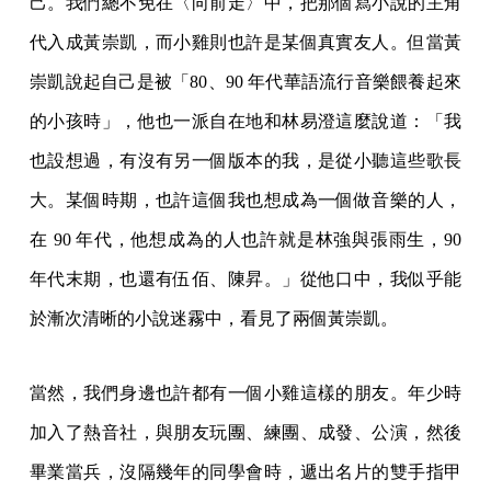
己。我們總不免在〈向前走〉中，把那個寫小說的主角
代入成黃崇凱，而小雞則也許是某個真實友人。但當黃
崇凱說起自己是被「80、90 年代華語流行音樂餵養起來
的小孩時」，他也一派自在地和林易澄這麼說道：「我
也設想過，有沒有另一個版本的我，是從小聽這些歌長
大。某個時期，也許這個我也想成為一個做音樂的人，
在 90 年代，他想成為的人也許就是林強與張雨生，90
年代末期，也還有伍佰、陳昇。」從他口中，我似乎能
於漸次清晰的小說迷霧中，看見了兩個黃崇凱。
當然，我們身邊也許都有一個小雞這樣的朋友。年少時
加入了熱音社，與朋友玩團、練團、成發、公演，然後
畢業當兵，沒隔幾年的同學會時，遞出名片的雙手指甲