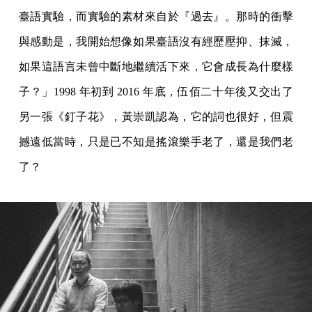
臺語實驗，而實驗的素材來自於『過去』。那時的衝擊
與感動是，我開始想像如果臺語沒有經歷壓抑、抹滅，
如果這語言未曾中斷地繼續活下來，它會成長為什麼樣
子？」1998 年初到 2016 年底，伍佰二十年後又交出了
另一張《釘子花》，黃崇凱認為，它的詞也很好，但震
撼遠低當時，只是已不知是搖滾樂手老了，還是我們老
了？