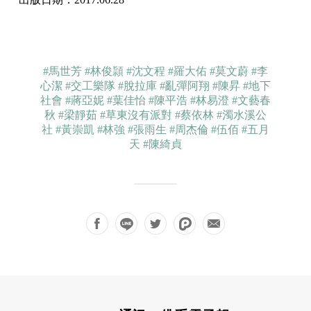
#馬世芳
#林俊頴
#沈文程
#羅大佑
#莫文蔚
#李
心潔
#交工樂隊
#脫拉庫
#亂彈阿翔
#陳昇
#地下
社會
#蔣亞妮
#葉佳怡
#陳平浩
#林易澄
#文藝春
秋
#梁靜茹
#草東沒有派對
#蔡依林
#濁水溪公
社
#黃崇凱
#林強
#張雨生
#周杰倫
#伍佰
#五月
天
#陳綺貞