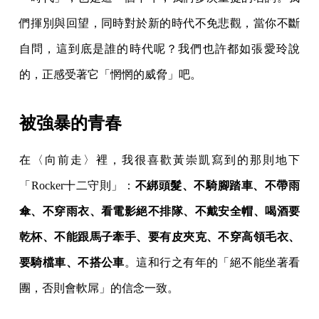
們揮別與回望，同時對於新的時代不免悲觀，當你不斷
自問，這到底是誰的時代呢？我們也許都如張愛玲說
的，正感受著它「惘惘的威脅」吧。
被強暴的青春
在〈向前走〉裡，我很喜歡黃崇凱寫到的那則地下
「Rocker十二守則」：
不綁頭髮、不騎腳踏車、不帶雨
傘、不穿雨衣、看電影絕不排隊、不戴安全帽、喝酒要
乾杯、不能跟馬子牽手、要有皮夾克、不穿高領毛衣、
要騎檔車、不搭公車
。這和行之有年的「絕不能坐著看
團，否則會軟屌」的信念一致。