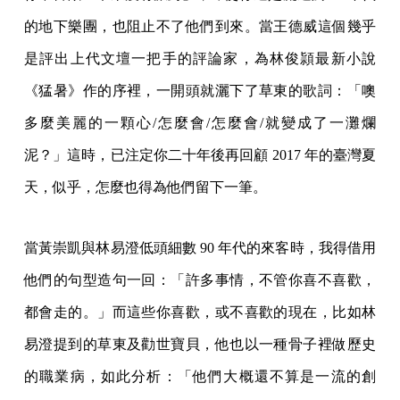
的地下樂團，也阻止不了他們到來。當王德威這個幾乎
是評出上代文壇一把手的評論家，為林俊頴最新小說
《猛暑》作的序裡，一開頭就灑下了草東的歌詞：「噢
多麼美麗的一顆心/怎麼會/怎麼會/就變成了一灘爛
泥？」這時，已注定你二十年後再回顧 2017 年的臺灣夏
天，似乎，怎麼也得為他們留下一筆。
當黃崇凱與林易澄低頭細數 90 年代的來客時，我得借用
他們的句型造句一回：「許多事情，不管你喜不喜歡，
都會走的。」而這些你喜歡，或不喜歡的現在，比如林
易澄提到的草東及勸世寶貝，他也以一種骨子裡做歷史
的職業病，如此分析：「他們大概還不算是一流的創