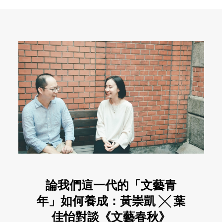
論我們這一代的「文藝青
年」如何養成：黃崇凱 ╳ 葉
佳怡對談《文藝春秋》