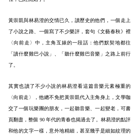
黃崇凱與林易澄的交情已久，讀歷史的他們，一個走上
了小說之路、一個寫了不少樂評，套句《文藝春秋》裡
〈向前走〉中，主角互婊的一段話：他們默契地都往
「讀什麼雞巴小說」、「聽什麼雞巴音樂」之路上前行
了。
其實也讀了不少小說的林易澄看這篇音樂元素極重的
〈向前走〉，他總不免把黃崇凱代入主角身上，文學咖
交了一個玩樂團的朋友，一起聽音樂、一起變老，可書
頁翻盡，整個 90 年代的青春也揭過去了。林易澄的點評
和他的文字一樣，意外地精細，甚至幾乎是細如紋理的