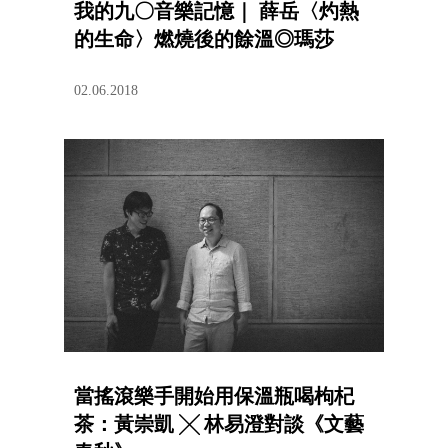
我的九〇音樂記憶｜ 薛岳〈灼熱
的生命〉燃燒後的餘溫◎瑪莎
02.06.2018
當搖滾樂手開始用保溫瓶喝枸杞
茶：黃崇凱 ╳ 林易澄對談《文藝