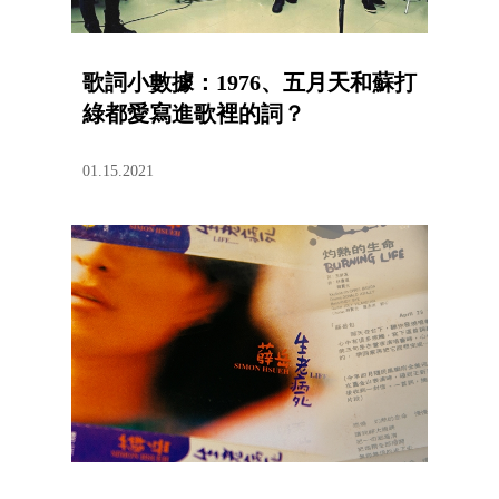
歌詞小數據：1976、五月天和蘇打
綠都愛寫進歌裡的詞？
01.15.2021