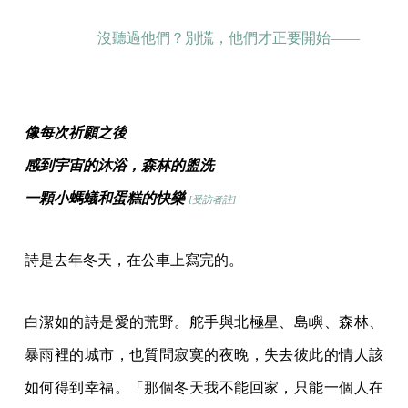
沒聽過他們？別慌，他們才正要開始——
像每次祈願之後
感到宇宙的沐浴，森林的盥洗
一顆小螞蟻和蛋糕的快樂
[受訪者註]
詩是去年冬天，在公車上寫完的。
白潔如的詩是愛的荒野。舵手與北極星、島嶼、森林、
暴雨裡的城市，也質問寂寞的夜晚，失去彼此的情人該
如何得到幸福。「那個冬天我不能回家，只能一個人在