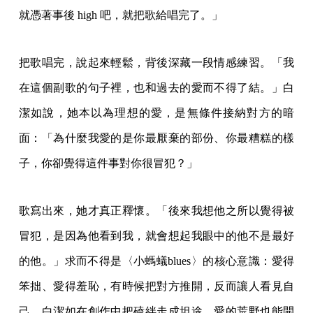
就憑著事後 high 吧，就把歌給唱完了。」
把歌唱完，說起來輕鬆，背後深藏一段情感練習。「我
在這個副歌的句子裡，也和過去的愛而不得了結。」白
潔如說，她本以為理想的愛，是無條件接納對方的暗
面：「為什麼我愛的是你最厭棄的部份、你最糟糕的樣
子，你卻覺得這件事對你很冒犯？」
歌寫出來，她才真正釋懷。「後來我想他之所以覺得被
冒犯，是因為他看到我，就會想起我眼中的他不是最好
的他。」求而不得是〈小螞蟻blues〉的核心意識：愛得
笨拙、愛得羞恥，有時候把對方推開，反而讓人看見自
己。白潔如在創作中把磕絆走成坦途，愛的荒野也能開