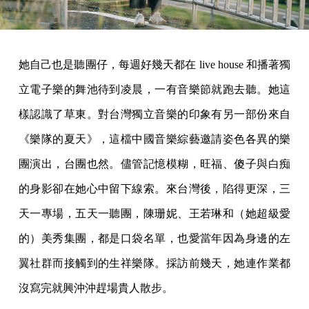
她自己也是聽團仔，每週好幾天都在 live house 和播著獨
立電子樂的舞池待到凌晨，一有音樂節就跑去聽。她這
樣認識了草東。對台灣獨立音樂的印象有另一部份來自
《樂隊的夏天》，這檔中國音樂綜藝邀請姿色各異的樂
團演出，台團也然。儘管記憶模糊，旺福、傻子與白痴
的身影卻在她心中留下線索。來台灣後，陷得更深，三
天一專場，五天一聽團，陳珊妮、王若琳和（她超級愛
的）美秀集團，都是口袋名單，也愛當年因為身邊的左
翼社群而接觸到的生祥樂隊。採訪前幾天，她連作業都
沒寫完就興沖沖趕場貴人散步。