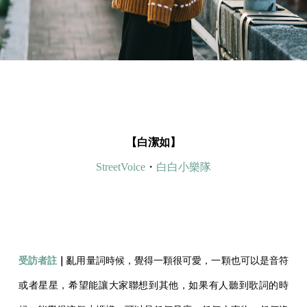
【白潔如】
StreetVoice
・
白白小樂隊
受訪者註
｜
亂用量詞時候，覺得一顆很可愛，一顆也可以是音符
或者星星，希望能讓大家聯想到其他，如果有人聽到歌詞的時