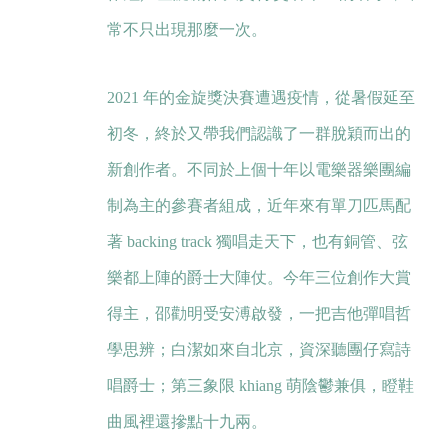
常不只出現那麼一次。
2021 年的金旋獎決賽遭遇疫情，從暑假延至
初冬，終於又帶我們認識了一群脫穎而出的
新創作者。不同於上個十年以電樂器樂團編
制為主的參賽者組成，近年來有單刀匹馬配
著 backing track 獨唱走天下，也有銅管、弦
樂都上陣的爵士大陣仗。今年三位創作大賞
得主，邵勸明受安溥啟發，一把吉他彈唱哲
學思辨；白潔如來自北京，資深聽團仔寫詩
唱爵士；第三象限 khiang 萌陰鬱兼俱，瞪鞋
曲風裡還摻點十九兩。