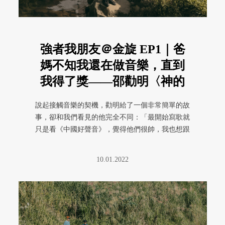
強者我朋友＠金旋 EP1｜爸
媽不知我還在做音樂，直到
我得了獎——邵勸明〈神的
孩子不會跳舞〉
說起接觸音樂的契機，勸明給了一個非常簡單的故
事，卻和我們看見的他完全不同：「最開始寫歌就
只是看《中國好聲音》，覺得他們很帥，我也想跟
他們一樣當明星。可是我唱歌不 ...
10.01.2022