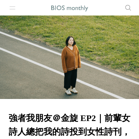
強者我朋友＠金旋 EP2｜前輩女
詩人總把我的詩投到女性詩刊，