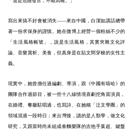
「這是危險發言，不能寫喔。」
寫出來搞不好會被消失——來自中國，白潔如講話總帶
著一份求保身的謹慎。她在微博上經營一個粉絲不少的
「生活風格帳號」，說是生活風格，其實夾雜文化評
論、音樂賞析、美食，但真身是在貼文間穿梭的女性主
義。
現實中，她曾擔任過編劇、導演，跟《中國有嘻哈》的
團隊合作過節目，被一些十八線情境喜劇挖角當演員，
在婚禮、餐廳駐唱過，也寫詩、在她稱「泛文學圈」的
領域混過一段時日；來台灣後，讀的是人類學，做文化
研究，又跟當時尚未組成春麵樂隊的吉他手葉超、鍵盤