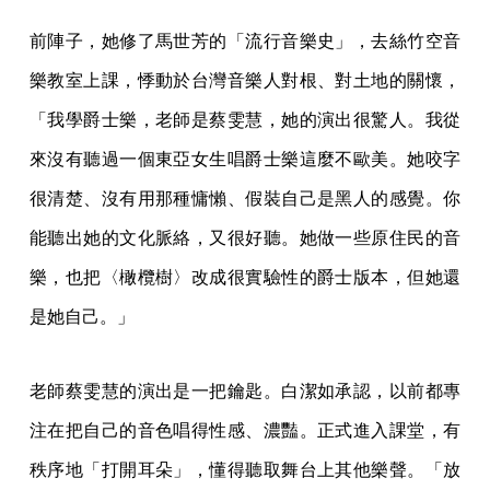
前陣子，她修了馬世芳的「流行音樂史」，去絲竹空音
樂教室上課，悸動於台灣音樂人對根、對土地的關懷，
「我學爵士樂，老師是蔡雯慧，她的演出很驚人。我從
來沒有聽過一個東亞女生唱爵士樂這麼不歐美。她咬字
很清楚、沒有用那種慵懶、假裝自己是黑人的感覺。你
能聽出她的文化脈絡，又很好聽。她做一些原住民的音
樂，也把〈橄欖樹〉改成很實驗性的爵士版本，但她還
是她自己。」
老師蔡雯慧的演出是一把鑰匙。白潔如承認，以前都專
注在把自己的音色唱得性感、濃豔。正式進入課堂，有
秩序地「打開耳朵」，懂得聽取舞台上其他樂聲。「放