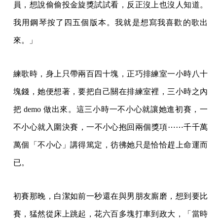
員，想說偷偷投金旋獎試試看，反正沒上也沒人知道。
我用鋼琴按了四五個版本。我就是想寫我喜歡的歌出
來。」
練歌時，身上只帶兩百四十塊，正巧排練室一小時八十
塊錢，她便想著，要把自己關在排練室裡，三小時之內
把 demo 做出來。這三小時一不小心就讓她進初賽，一
不小心就入圍決賽，一不小心抱回兩個獎項⋯⋯千千萬
萬個「不小心」講得篤定，彷彿她只是恰恰趕上命運而
已。
初賽那晚，白潔如前一秒還在與男朋友廝磨，想到要比
賽，猛然從床上跳起，花六百多塊打車到政大，「當時