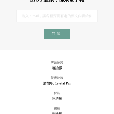
訂閱
專題統籌
蕭詒徽
視覺統籌
潘怡帆 Crystal Pan
採訪
吳浩瑋
撰稿
吳浩瑋