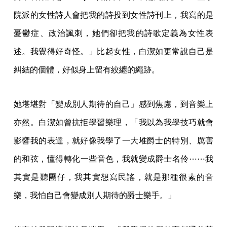
院派的女性詩人會把我的詩投到女性詩刊上，我寫的是
憂鬱症、政治諷刺，她們卻把我的詩歌定義為女性表
述。我覺得好奇怪。」比起女性，白潔如更常說自己是
糾結的個體，好似身上留有絞纏的繩跡。
她堪堪對「變成別人期待的自己」感到焦慮，到音樂上
亦然。白潔如曾抗拒學習樂理，「我以為我學技巧就會
影響我的表達，就好像我學了一大堆爵士的特別、厲害
的和弦，懂得轉化一些音色，我就變成爵士名伶⋯⋯我
其實是聽團仔，我其實想寫民謠，就是那種很素的音
樂，我怕自己會變成別人期待的爵士樂手。」