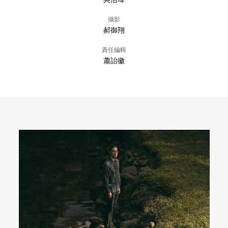
攝影
郝御翔
責任編輯
蕭詒徽