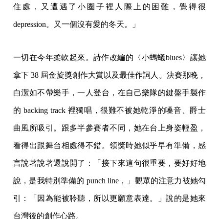
住處，又遭遇了小圈子裡人際上的困難，覺得很
depression。又一個沒有愛的冬天。」
一切在今年柔軟起來。詩作改編的〈小螞蟻blues〉讓她
拿下 38 屆金旋獎創作大賞以及最佳作詞人。決賽那晚，
白潔如不帶樂手，一人登台，在自己樂隊的鍵盤手製作
的 backing track 裡獨唱，很難不被她乾淨的嗓音、爵士
曲風所吸引。跟多半參賽者不同，她在台上身姿輕盈，
看得出跟舞台相處得不錯。領獎時她似乎早有準備，感
言說著說著還說開了：「接下來這句很重要，要好好地
說，是我特別準備的 punch line，」觀眾的注意力被她勾
引：「因為能被聆聽，所以更願意表達。」說的是她來
台灣後的創作心路。