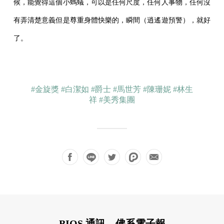
候，能覺得這個小螞蟻，可以是任何尺度，任何人事物，任何沒
有弄清楚意義但是尊重身體快樂的，瞬間（逍遙遊預警），就好
了。
#金旋獎
#白潔如
#爵士
#馬世芳
#陳珊妮
#林生
祥
#美秀集團
BIOS 通訊，佛系電子報