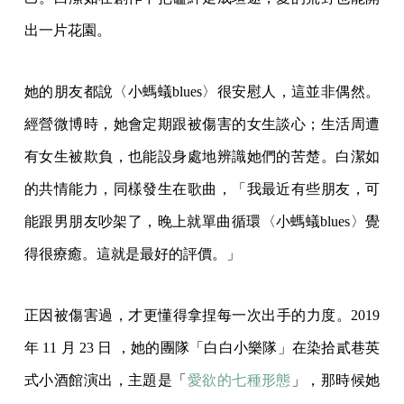
出一片花園。
她的朋友都說〈小螞蟻blues〉很安慰人，這並非偶然。
經營微博時，她會定期跟被傷害的女生談心；生活周遭
有女生被欺負，也能設身處地辨識她們的苦楚。白潔如
的共情能力，同樣發生在歌曲，「我最近有些朋友，可
能跟男朋友吵架了，晚上就單曲循環〈小螞蟻blues〉覺
得很療癒。這就是最好的評價。」
正因被傷害過，才更懂得拿捏每一次出手的力度。2019
年 11 月 23 日 ，她的團隊「白白小樂隊」在染拾貳巷英
式小酒館演出，主題是「
愛欲的七種形態
」，那時候她