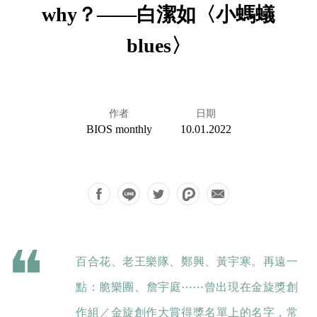
why？——白潔如〈小螞蟻
blues〉
作者
日期
BIOS monthly
10.01.2022
百合花、老王樂隊、鄭興、黃宇寒。再遠一
點：脆樂團、詹宇庭⋯⋯曾出現在金旋獎創
作組／金旋創作大賞得獎名單上的名字，常