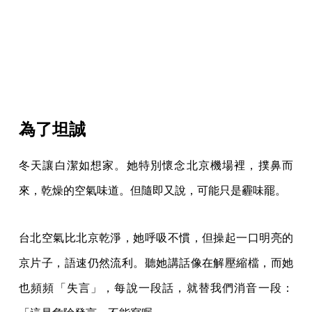
為了坦誠
冬天讓白潔如想家。她特別懷念北京機場裡，撲鼻而
來，乾燥的空氣味道。但隨即又說，可能只是霾味罷。
台北空氣比北京乾淨，她呼吸不慣，但操起一口明亮的
京片子，語速仍然流利。聽她講話像在解壓縮檔，而她
也頻頻「失言」，每說一段話，就替我們消音一段：