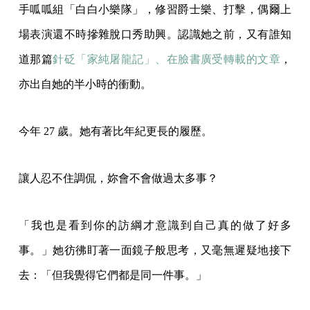
手呱呱組「白白小樂隊」，修習爵士樂、打擊，偶爾上
場表演還不時摻雜脫口秀助興。認識她之前，又有誰知
道那篇
針砭「家純屠龍記」、在臉書廣受轉載的文章
，
亦出自她的半小時的衝動。
今年 27 歲。她有著比年紀更長的履歷。
讓人忍不住調侃，妳會不會做過太多事？
「我也是看到你的訪綱才意識到自己真的做了好多
事。」她彷彿盯著一面鏡子般思考，又毫無遲疑地接下
去：「但我覺得它們都是同一件事。」