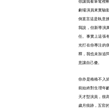
你讓我看筆電裡剛
劇場演員來實驗
倒直言這是執意挑
我說，但新導演
任。事實上這張
光打在你專注的
釋，我也未加追
意讓自己傻。
你亦是格格不入
前始終對生理年齡感
天才型演員，很高
歲月痕跡，五官