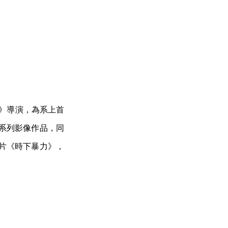
部》導演，為系上首
0」系列影像作品，同
長片《時下暴力》，