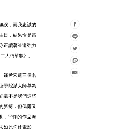
無誤，而我忠誠的
生日，結果恰是當
你正讀著並還強力
第二人稱單數》。
、鍾孟宏這三個名
陸學院派大師尊為
絲毫不是我們這些
的脈搏，但偶爾又
電，平靜的作品海
未如此仰仗電影，