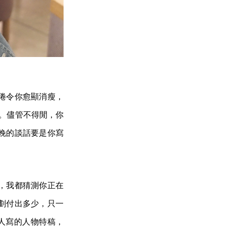
倦令你愈顯消瘦，
開。儘管不得閒，你
晚的談話要是你寫
，我都猜測你正在
劃付出多少，只一
nze 等人寫的人物特稿，