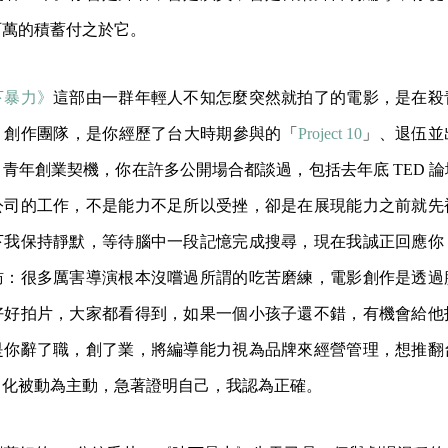
百萬的積蓄付之於它。
下暴力》
這部由一群年輕人不知怎麼突然就拍了的電影，是在殺
」創作團隊，是你經歷了台大時期參與的「
Project 10
」、退伍並
青年創業契機，你在許多公開場合都談過，包括去年底 TED 
公司的工作，不是能力不足所以受挫，卻是在展現能力之前就先
下我保持靜默，等待腦中一段記憶完成搜尋，現在我誠正回應你
訪：很多厲害導演根本沒嚐過所謂的吃苦磨練，電影創作是透過
好好拍片，大家都看得到，如果一個小孩子還不錯，有機會給他
是你辭了職，創了業，將編導能力視為品牌來經營管理，想推翻
，化被動為主動，急著證明自己，我認為正確。