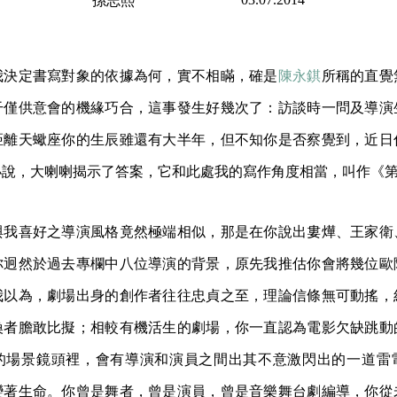
孫志熙
我決定書寫對象的依據為何，實不相瞞，確是
陳永錤
所稱的直覺
干僅供意會的機緣巧合，這事發生好幾次了：訪談時一問及導演
距離天蠍座你的生辰雖還有大半年，但不知你是否察覺到，近日
小說，大喇喇揭示了答案，它和此處我的寫作角度相當，叫作《
與我喜好之導演風格竟然極端相似，那是在你說出婁燁、王家衛
你迥然於過去專欄中八位導演的背景，原先我推估你會將幾位歐
我以為，劇場出身的創作者往往忠貞之至，理論信條無可動搖，
換者膽敢比擬；相較有機活生的劇場，你一直認為電影欠缺跳動
的場景鏡頭裡，會有導演和演員之間出其不意激閃出的一道雷
變著生命。你曾是舞者，曾是演員，曾是音樂舞台劇編導，你從