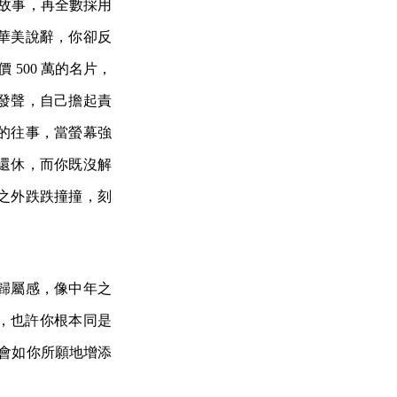
的故事，再全數採用
華美說辭，你卻反
500 萬的名片，
發聲，自己擔起責
的往事，當螢幕強
還休，而你既沒解
之外跌跌撞撞，刻
歸屬感，像中年之
歲了，也許你根本同是
不會如你所願地增添