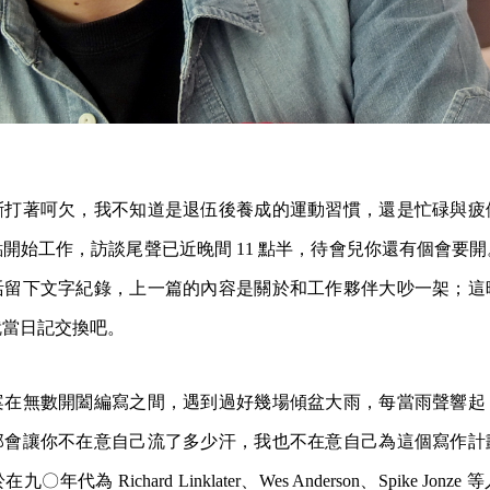
斷打著呵欠，我不知道是退伍後養成的運動習慣，還是忙碌與疲
 點開始工作，訪談尾聲已近晚間 11 點半，待會兒你還有個會要
活留下文字紀錄，上一篇的內容是關於和工作夥伴大吵一架；這
就當日記交換吧。
案在無數開闔編寫之間，遇到過好幾場傾盆大雨，每當雨聲響起
那會讓你不在意自己流了多少汗，我也不在意自己為這個寫作計
代為 Richard Linklater、Wes Anderson、Spike Jo