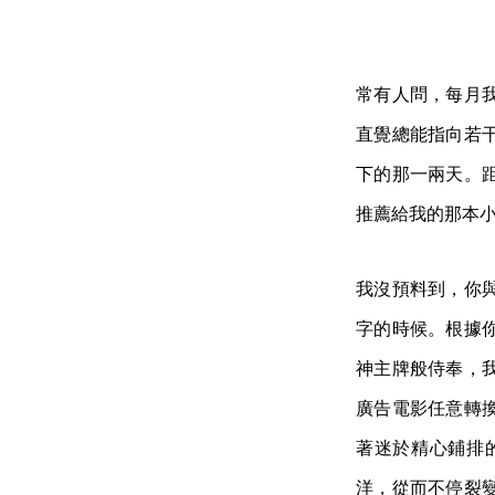
常有人問，每月
直覺總能指向若
下的那一兩天。
推薦給我的那本
我沒預料到，你
字的時候。根據
神主牌般侍奉，
廣告電影任意轉
著迷於精心鋪排
洋，從而不停裂