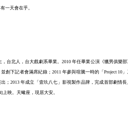
界有一天會在乎。
 年生，台北人，台大戲劇系畢業。2010 年任畢業公演《獵男俱樂
創下記者會滿席紀錄；2011 年參與喧騰一時的「Project 1
出；2013 年成立「壹玖八七」影視製作品牌，完成首部劇情
月下旬上映。天蠍座，現居大安。