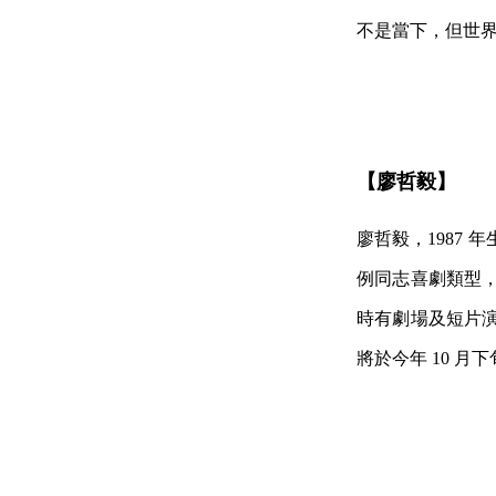
不是當下，但世
【廖哲毅】
廖哲毅，1987
例同志喜劇類型，並
時有劇場及短片演
將於今年 10 