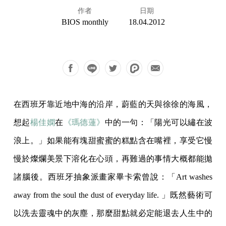
作者
日期
BIOS monthly
18.04.2012
在西班牙靠近地中海的沿岸，蔚藍的天與徐徐的海風，
想起
楊佳嫻
在
《瑪德蓮》
中的一句：「陽光可以繡在波
浪上。」如果能有塊甜蜜蜜的糕點含在嘴裡，享受它慢
慢於燦爛美景下溶化在心頭，再難過的事情大概都能拋
諸腦後。西班牙抽象派畫家畢卡索曾說：「Art washes
away from the soul the dust of everyday life. 」既然藝術可
以洗去靈魂中的灰塵，那麼甜點就必定能退去人生中的