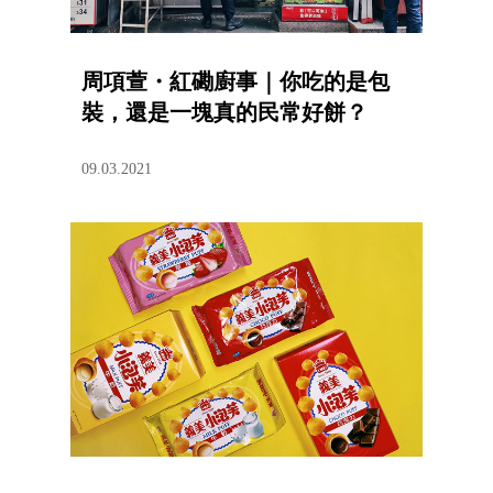
周項萱・紅磡廚事｜你吃的是包
裝，還是一塊真的民常好餅？
09.03.2021