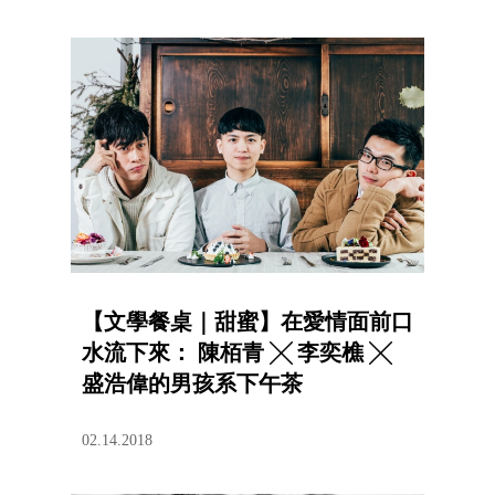
【文學餐桌｜甜蜜】在愛情面前口
水流下來： 陳栢青 ╳ 李奕樵 ╳
盛浩偉的男孩系下午茶
02.14.2018