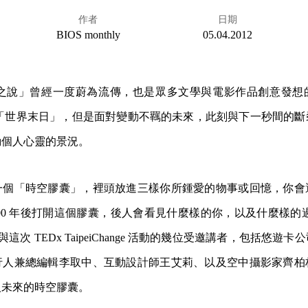
作者
日期
BIOS monthly
05.04.2012
末日之說」曾經一度蔚為流傳，也是眾多文學與電影作品創意發
真是「世界末日」，但是面對變動不羈的未來，此刻與下一秒間的
動個人心靈的景況。
一個「時空膠囊」，裡頭放進三樣你所鍾愛的物事或回憶，你會
 100 年後打開這個膠囊，後人會看見什麼樣的你，以及什麼樣的過
了參與這次 TEDx TaipeiChange 活動的幾位受邀講者，包括悠
行人兼總編輯李取中、互動設計師王艾莉、以及空中攝影家齊柏
入未來的時空膠囊。