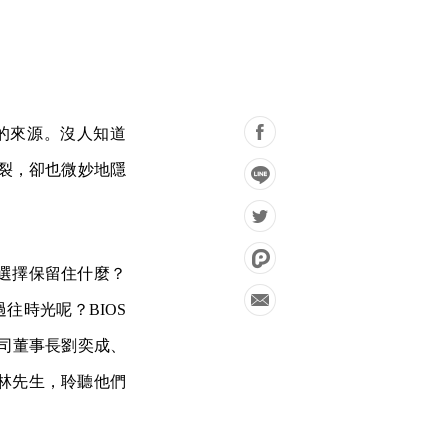
想的來源。沒人知道
斷裂，卻也微妙地隱
選擇保留住什麼？
往時光呢？BIOS
遊卡公司董事長劉奕成、
林先生，聆聽他們