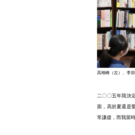
高翊峰（左）、李崇
二〇〇五年我決
面，高於夏還是
常謙虛，而我當