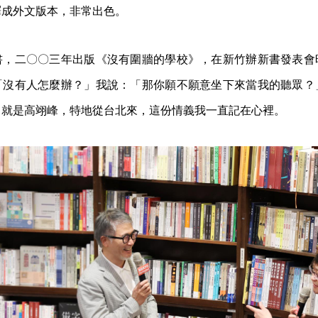
譯成外文版本，非常出色。
書，二〇〇三年出版《沒有圍牆的學校》，在新竹辦新書發表會
「沒有人怎麼辦？」我說：「那你願不願意坐下來當我的聽眾？
，就是高翊峰，特地從台北來，這份情義我一直記在心裡。