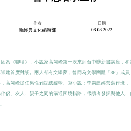
作者
日期
08.08.2022
新經典文化編輯部
：因為《聊聊》，小說家高翊峰第一次來到台中辦新書講座，和
李崇建首度對談。兩人都有文學夢，曾同為文學團體「8P」成員
路，高翊峰擔任男性雜誌總編輯、寫小說；李崇建經營寫作班，
為伴侶、友人、親子之間的溝通困境指路，帶讀者發掘與他人、
識。