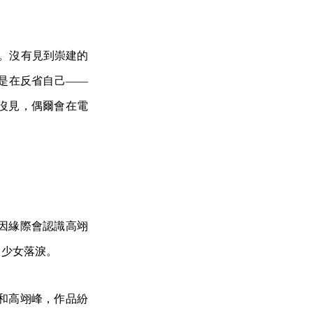
在。沒有見到崇建的
是在反省自己——
沒見，偶爾會在電
因緣際會認識高翊
男少女落淚。
和高翊峰，作品紛