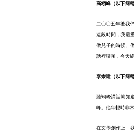
高翊峰（以下簡
二〇〇五年後我們
這段時間，我最
做兒子的時候、
話裡聊聊，今天
李崇建（以下簡
聽翊峰講話就知
峰。他年輕時非
在文學創作上，