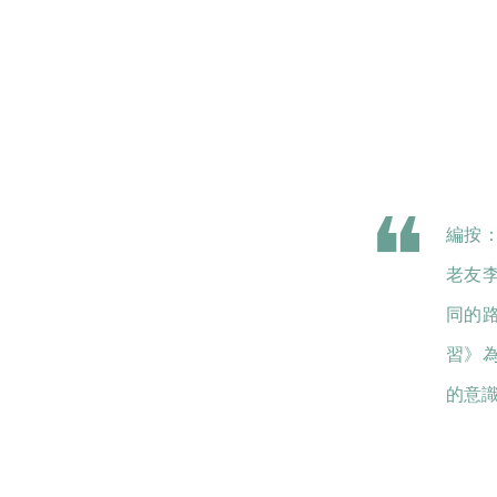
編按
老友
同的
習》
的意