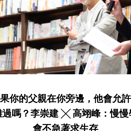
果你的父親在你旁邊，他會允許
難過嗎？李崇建 ╳ 高翊峰：慢慢
會不急著求生存