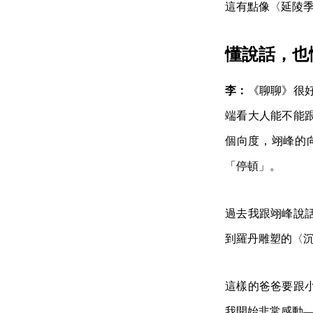
這有點像〈延陵
懂說話，也
李：
《聊聊》很
端看大人能不能
個向度，翊峰的
「停頓」。
過去我跟翊峰說
到羅丹雕塑的〈
這樣的爸爸要跟
我開始非常感動