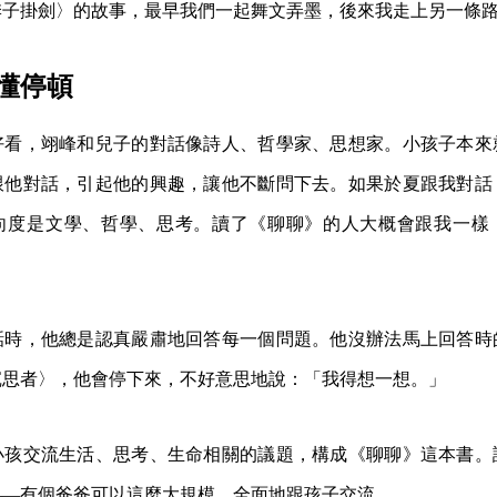
季子掛劍〉的故事，最早我們一起舞文弄墨，後來我走上另一條
懂停頓
好看，翊峰和兒子的對話像詩人、哲學家、思想家。小孩子本來
跟他對話，引起他的興趣，讓他不斷問下去。如果於夏跟我對話
向度是文學、哲學、思考。讀了《聊聊》的人大概會跟我一樣
話時，他總是認真嚴肅地回答每一個問題。他沒辦法馬上回答時
沉思者〉，他會停下來，不好意思地說：「我得想一想。」
小孩交流生活、思考、生命相關的議題，構成《聊聊》這本書。
——有個爸爸可以這麼大規模、全面地跟孩子交流。