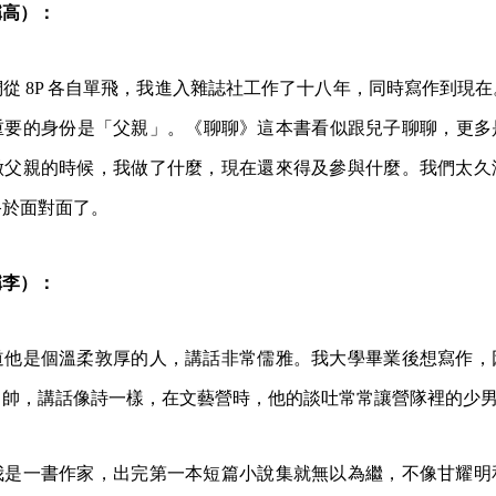
稱高）：
從 8P 各自單飛，我進入雜誌社工作了十八年，同時寫作到現
重要的身份是「父親」。《聊聊》這本書看似跟兒子聊聊，更多
做父親的時候，我做了什麼，現在還來得及參與什麼。我們太久
終於面對面了。
稱李）：
道他是個溫柔敦厚的人，講話非常儒雅。我大學畢業後想寫作，
常帥，講話像詩一樣，在文藝營時，他的談吐常常讓營隊裡的少
我是一書作家，出完第一本短篇小說集就無以為繼，不像甘耀明