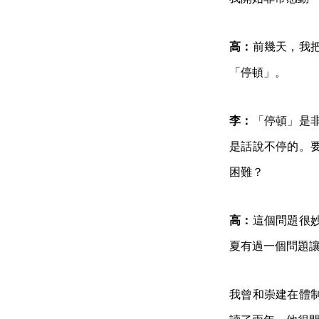
高：
前幾天，我
「停頓」。
李：
「停頓」是
是話說不停的。
困難？
高：
這個問題很
夏有過一個問題
我曾和崇建在體