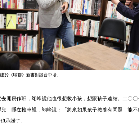
建於《聊聊》新書對談台中場。
定去開寫作班，翊峰說他也很想教小孩，想跟孩子連結。二〇〇
嬰兒，睡在推車裡，翊峰說：「將來如果孩子教養有問題，能不
時也承諾了。