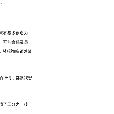
路。
就有很多創造力，
，可能會觸及另一
，發現翊峰很善於
的神情，都讓我想
讀了三分之一後，