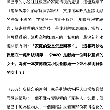
峰歷來的小說往往根基於家庭情境的處理，這也延續了
《泡沫戰爭》的家庭書寫脈絡，支撐這本政治意識明顯
的長篇小說的，在撥開一切電子線路、臭味與程式語
言，解密推理的迷障之後，是達利的家庭組織。當然，
無可迴避的，這與高翊峰個人的、私密的、最深刻的永
恆關懷有關：
「家庭的愛是怎麼回事？」（這很巧妙地
反應在一處出版細節，《2069》是獻給一位叫林慧貞的
女士。為何一本賽博龐克小說會獻給一位並不標明關係
的女士？）
《2069》所描寫的達利一家是曼迪德特區人口樣貌具體
而微的縮影：一個不受災變影響的「完整人」父親，但
是已中風為植物人，一個因輻射災變而部份賽博格化的