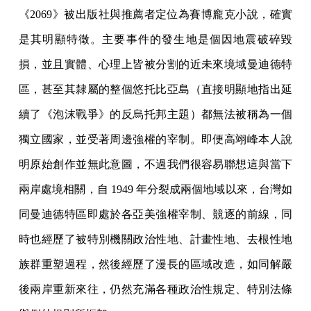
《2069》被出版社與推薦者定位為賽博龐克小說，確實
是其明顯特徵。主要事件的發生地是個因地震破碎毀
損，並且實體、心理上皆被分割的近未來境域曼迪德特
區，甚至其隸屬的整個悠托比亞島（直接明顯地指出延
續了《泡沫戰爭》的反烏托邦主題）都無法被稱為一個
獨立國家，並受著周邊強權的宰制。即便高翊峰本人說
明原始創作並無此意圖，不過我們很容易聯想這與當下
兩岸處境相關，自 1949 年分裂成兩個地域以來，台灣如
同曼迪德特區即處於各亞美強權宰制、競逐的前線，同
時也經歷了被特別機關政治性地、計畫性地、去根性地
族群重塑過程，然後經歷了漫長的區域改造，如同解嚴
後兩岸重新來往，仍然充滿各種政治性規定、特別法條