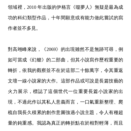
領域裡，2010 年出版的伊格言《噬夢人》無疑是最為成
功的科幻類型作品，十年間願意或有能力做此嘗試的寫
作者並不多見。
對高翊峰來說，《2069》的出現雖然不是無跡可尋，例
如可當成《幻艙》的二部曲，但其小說寫作歷程重要的
轉折，依我的觀察並不在於這部二十餘萬字，令其重返
文壇一線小說家的大作。這部作品或可說是長篇技藝的
火力展示，標誌了這個世代一位重要長篇小說家的出
現，不過此作以其私人意義而言，一口氣重新整理、爬
梳自我長久積累的創作意圖強過小說主題，令人有種超
量的鈍重感。我認為真正的轉折點在於相對輕薄，而且