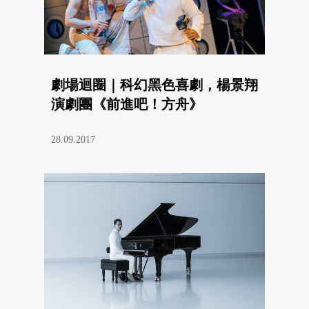
劇場迴圈｜科幻黑色喜劇，楊景翔
演劇團《前進吧！方舟》
28.09.2017