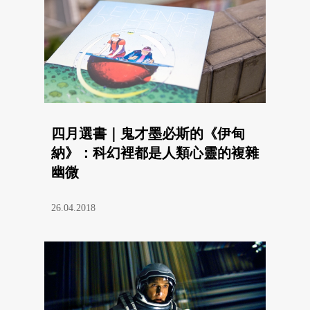
四月選書｜鬼才墨必斯的《伊甸
納》：科幻裡都是人類心靈的複雜
幽微
26.04.2018