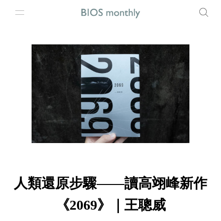
人類還原步驟——讀高翊峰新作
《2069》｜王聰威