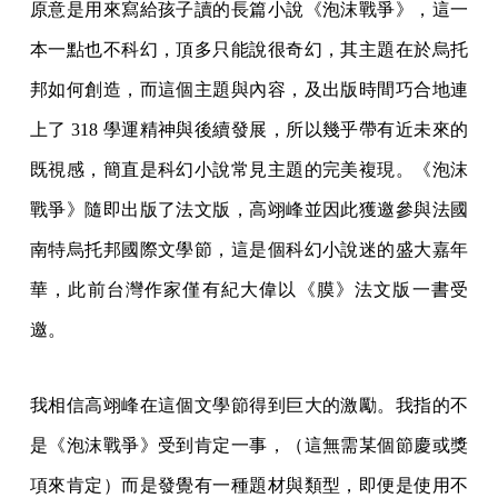
原意是用來寫給孩子讀的長篇小說《泡沫戰爭》，這一
本一點也不科幻，頂多只能說很奇幻，其主題在於烏托
邦如何創造，而這個主題與內容，及出版時間巧合地連
上了 318 學運精神與後續發展，所以幾乎帶有近未來的
既視感，簡直是科幻小說常見主題的完美複現。《泡沫
戰爭》隨即出版了法文版，高翊峰並因此獲邀參與法國
南特烏托邦國際文學節，這是個科幻小說迷的盛大嘉年
華，此前台灣作家僅有紀大偉以《膜》法文版一書受
邀。
我相信高翊峰在這個文學節得到巨大的激勵。我指的不
是《泡沫戰爭》受到肯定一事，（這無需某個節慶或獎
項來肯定）而是發覺有一種題材與類型，即便是使用不