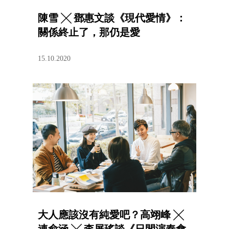
陳雪 ╳ 鄧惠文談《現代愛情》：
關係終止了，那仍是愛
15.10.2020
大人應該沒有純愛吧？高翊峰 ╳