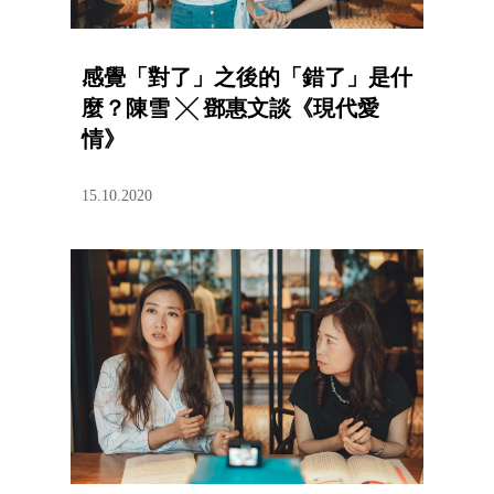
感覺「對了」之後的「錯了」是什
麼？陳雪 ╳ 鄧惠文談《現代愛
情》
15.10.2020