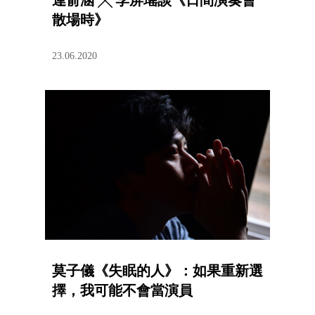
連俞涵 ╳ 李屏瑤談《日間演奏會
散場時》
23.06.2020
莫子儀《失眠的人》：如果重新選
擇，我可能不會當演員