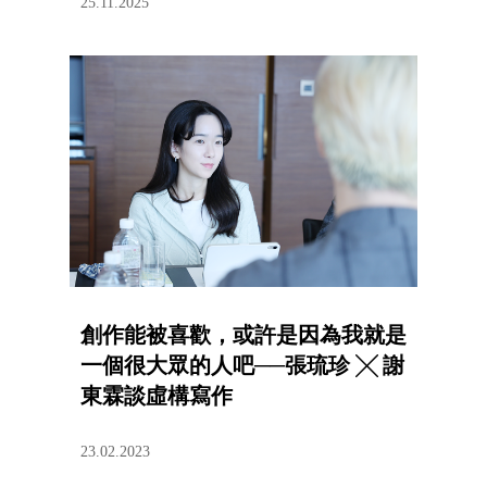
25.11.2025
創作能被喜歡，或許是因為我就是
一個很大眾的人吧──張琉珍 ╳ 謝
東霖談虛構寫作
23.02.2023