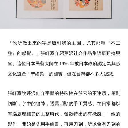
「他所做出來的字是吸引我的主因，尤其那種『不工
整』的感覺。」張軒豪介紹芹沢銈介作品集語氣難掩興
奮。這位日本民藝大師在 1956 年被日本政府認定為無形
文化遺產「型繪染」的國寶，但在台灣卻不多人認識。
張軒豪說芹沢銈介字體的特殊性在於它的不連續，筆劃
切斷，字中的縫隙，透露明顯的手工質感。在日常都以
電腦處理細節的工整時代，發散特出的有機感：「他的
製作一開始是先用手繪畫，再用刀刻，所以會有刀刻的