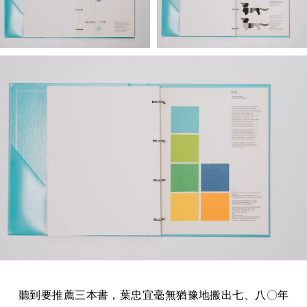
聽到要推薦三本書，葉忠宜毫無猶豫地搬出七、八〇年