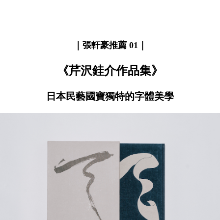
｜張軒豪推薦 01｜
《芹沢銈介作品集》
日本民藝國寶獨特的字體美學