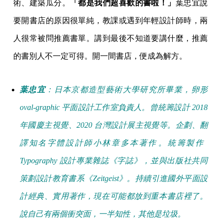
術、建築瓜分。
「都是我們超喜歡的書啦！」
葉忠宜說
要開書店的原因很單純，教課或遇到年輕設計師時，兩
人很常被問推薦書單。講到最後不知道要講什麼，推薦
的書別人不一定可得。開一間書店，便成為解方。
葉忠宜
：日本京都造型藝術大學研究所畢業，卵形
oval-graphic 平面設計工作室負責人。曾統籌設計 2018
年國慶主視覺、2020 台灣設計展主視覺等。企劃、翻
譯知名字體設計師小林章多本著作​​。統籌製作 ​​
Typography 設計專業雜誌《字誌》，​​並與出版社共同
策劃設計教育書系《Zeitgeist》。持續引進國外平面設
計經典、實用著作，現在可能都放到重本書店裡了。
說自己有兩個衝突面，一半知性，其他是垃圾。