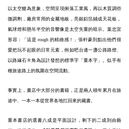
以太空艙為意象，空間呈現俐落工業風，再以木質調些
微調劑，廠房常用的金屬地板，亮銀鋁箔鋪成天花板，
氣球燈和懸吊半空的音響像是太空失重的暗示。葉忠宜
形容：「這是 rough 的精緻感！」張軒豪則點出他們很
愛把玩不起眼的日常元素，例如吧台邊一盞公路路燈、
以路緣石Ｒ角為設計發想的標準字「重本字」。似乎有
種旅途路上的氛圍在空間流動。
事實上，書店中大部分的書籍，正是兩人積年累月在旅
途中、一本一本從世界各地扛回來的藏書。
重本書店的選書八成是平面設計，剩下的二成則由藝