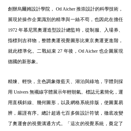
創辦烏爾姆設計學院， Otl Aicher 推崇設計的科學技術，
展現於操作企業識別的精準與一絲不苟，也因此在擔任
1972 年慕尼黑奧運造型設計總監時，從制服、入場券、
指標到吉祥物，整體奧運視覺圖形比東京奧運更進階，
就此標準化。二戰結束 27 年後，Otl Aicher 也企圖展現
德國的新形象。
精煉、輕快，主色調象徵藍天、湖泊與綠地，字體則採
用 Univers 無襯線字體展示年輕朝氣。標誌元素簡化，運
用直橫斜線、幾何圖形，以及網格系統排版，使圖案易
辨，嚴謹有序。總計超過七百多個設計符號，徹底改變
了奧運會的視覺溝通方式。「這次的視覺系統，奠定了