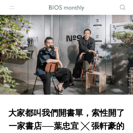
大家都叫我們開書單，索性開了
一家書店──葉忠宜 ╳ 張軒豪的