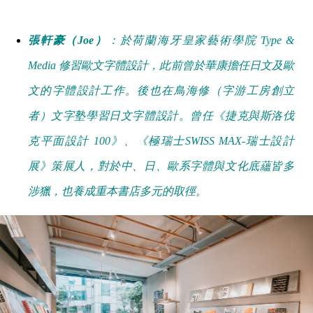
張軒豪（Joe）
：於荷蘭海牙皇家藝術學院 Type &
Media 修習歐文字體設計，此前曾於華康擔任日文及歐
文的字體設計工作。後也在鳥海修（字游工房創立
者）文字塾學習日文字體設計。曾任《捷克與斯洛伐
克平面設計 100》、《極瑞士SWISS MAX-瑞士設計
展》策展人，對於中、日、歐系字體與文化底蘊皆多
涉獵，也養成重本書店多元的取徑。