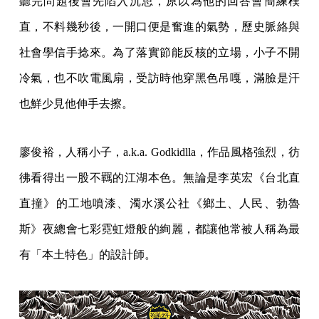
聽完問題後會先陷入沉思，原以為他的回答會簡練樸
直，不料幾秒後，一開口便是奮進的氣勢，歷史脈絡與
社會學信手捻來。為了落實節能反核的立場，小子不開
冷氣，也不吹電風扇，受訪時他穿黑色吊嘎，滿臉是汗
也鮮少見他伸手去擦。
廖俊裕，人稱小子，a.k.a. Godkidlla，作品風格強烈，彷
彿看得出一股不羈的江湖本色。無論是李英宏《台北直
直撞》的工地噴漆、濁水溪公社《鄉土、人民、勃魯
斯》夜總會七彩霓虹燈般的絢麗，都讓他常被人稱為最
有「本土特色」的設計師。