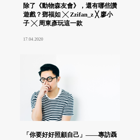
除了《動物森友會》，還有哪些讚
遊戲？鄧福如 ╳ Zzifan_z ╳ 廖小
子 ╳ 周東彥玩這一款
17.04.2020
「你要好好照顧自己」——專訪聶