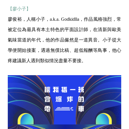
【廖小子】
廖俊裕，人稱小子，a.k.a. Godkidlla，作品風格強烈，常
被定位為最具有本土特色的平面設計師，在清新與歐美
氣味當道的年代，他的作品儼然是一道異音。小子從大
學便開始接案，遇過無償比稿、超低報酬等鳥事，他心
疼建議新人遇到類似情況盡量不要接。