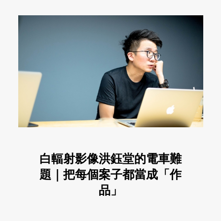
白輻射影像洪鈺堂的電車難
題｜把每個案子都當成「作
品」