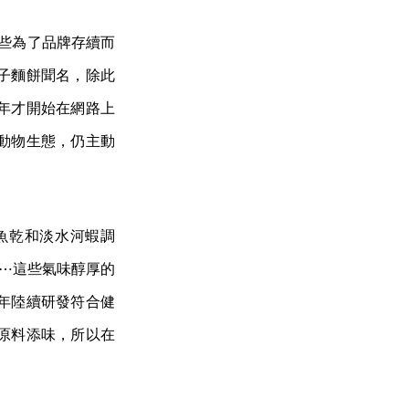
魚乾和淡水河蝦調
⋯這些氣味醇厚的
年陸續研發符合健
原料添味，所以在
第二任經營者許義
良的父親則專做腸
麵的過程，久了張
交給許義良，也因