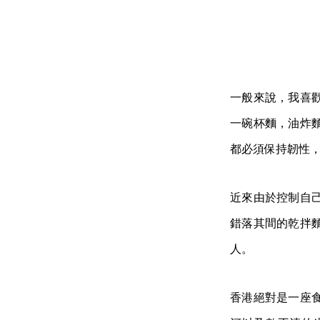
一般來說，我喜
一碗杯麵，油炸
都必須保持韌性
近來由於控制自
錯落其間的乾拌
人。
香港絕對是一座