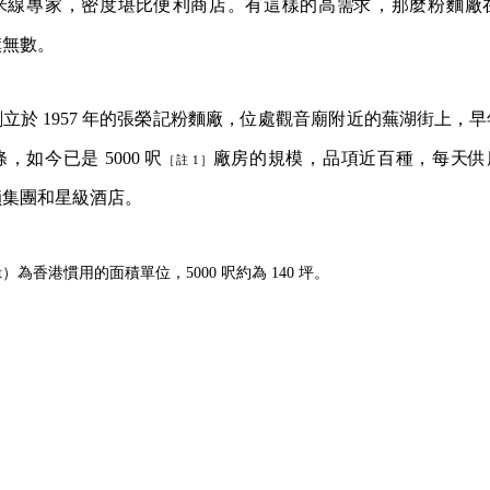
米線專家，密度堪比便利商店。有這樣的高需求，那麼粉麵廠
旗無數。
立於 1957 年的張榮記粉麵廠，位處觀音廟附近的蕪湖街上，
如今已是 5000 呎
廠房的規模，品項近百種，每天供應
［註 1］
鎖集團和星級酒店。
 feet）為香港慣用的面積單位，5000 呎約為 140 坪。