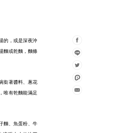
湯的，或是深夜沖
湯麵或乾麵，麵條
碗銜著醬料、蔥花
，唯有乾麵能滿足
仔麵、魚蛋粉、牛