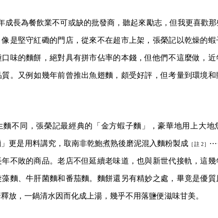
生麵不同，張榮記最經典的「金方蝦子麵」，豪華地用上大地
麵」更是用料講究，取南非乾鮑煮熟後磨泥混入麵粉製成
⋯
［註 2］
長年不敗的商品。老店不但延續老味道，也與新世代接軌，這幾
旋藻麵、牛肝菌麵和番茄麵。麵餅還另有精妙之處，畢竟是優質
華釋放，一鍋清水因而化成上湯，幾乎不用落鹽便滋味甘美。
製、陳放，味道和香氣遠比鮮鮑來得濃郁，價值也更高。
，也有些動人的細節。不若許多老店都是家族成員接力，張榮記
人張榮烈並非血親關係。張榮烈剛起家時，僅有製麵技術，許義
供貨給張榮記，代父送貨的許義良，總在麵廠興味濃厚地觀察製
麵，又收他為義子。後來張榮烈退休移居加拿大，便將事業江山