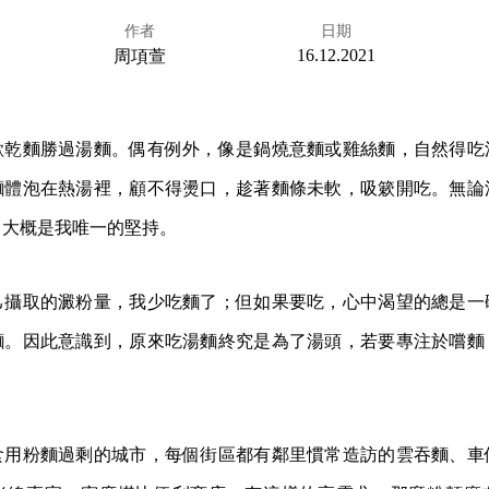
作者
日期
16.12.2021
周項萱
歡乾麵勝過湯麵。偶有例外，像是鍋燒意麵或雞絲麵，自然得吃
麵體泡在熱湯裡，顧不得燙口，趁著麵條未軟，吸簌開吃。無論
，大概是我唯一的堅持。
己攝取的澱粉量，我少吃麵了；但如果要吃，心中渴望的總是一
麵。因此意識到，原來吃湯麵終究是為了湯頭，若要專注於嚐麵
食用粉麵過剩的城市，每個街區都有鄰里慣常造訪的雲吞麵、車