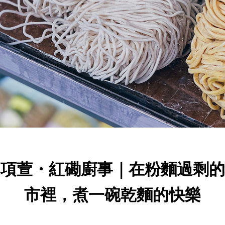
周項萱・紅磡廚事｜在粉麵過剩的
市裡，煮一碗乾麵的快樂