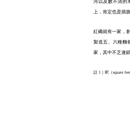
河以及數不清的
上，肯定也是插
紅磡就有一家，創
製造五、六種麵條，
家，其中不乏連
註 1｜呎（square