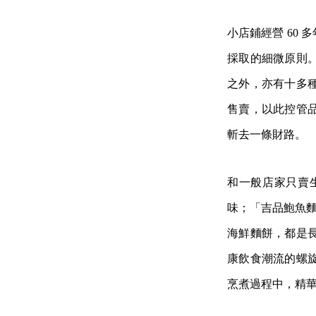
和一般店家只賣
味；「吉品鮑魚
海鮮麵餅，都是
康飲食潮流的螺
烹煮過程中，精
註 2｜乾鮑經過曬
行過甲子的傳承
良，其實與創辦
粉和河粉，固定
榮烈決定教他做