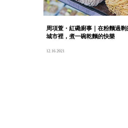
周項萱・紅磡廚事｜在粉麵過剩
城市裡，煮一碗乾麵的快樂
12.16.2021