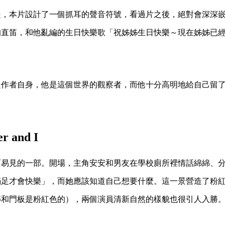
提，本片設計了一個抓耳的聲音符號，看過片之後，絕對會深深
的直笛，和他亂編的生日快樂歌「祝姊姊生日快樂～現在姊姊已
是作者自身，他是這個世界的觀察者，而他十分高明地給自己留
。
 and I
而易見的一部。開場，主角安安和男友在學校廁所裡情話綿綿、
滿足才會快樂」，而她應該知道自己想要什麼。這一景營造了粉
磚和門板是粉紅色的），兩個演員清新自然的樣貌也很引人入勝