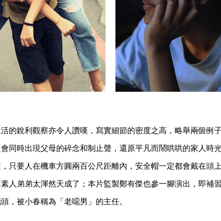
生活的銳利觀察亦令人讚嘆，寫實細節的密度之高，略舉兩個例
定會同時出現父母的碎念和制止聲，還原平凡而鬧哄哄的家人時
髓，只要人在機車方圓兩百公尺距離內，安全帽一定都會戴在頭
其素人弟弟太渾然天成了；本片監製鄭有傑也參一腳演出，即補
她頭，被小春稱為「老噁男」的主任。