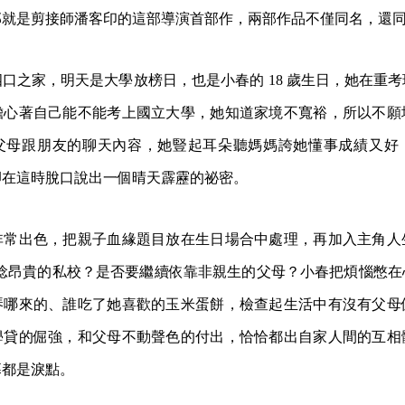
部就是剪接師潘客印的這部導演首部作，兩部作品不僅同名，還
口之家，明天是大學放榜日，也是小春的 18 歲生日，她在重
擔心著自己能不能考上國立大學，她知道家境不寬裕，所以不願
父母跟朋友的聊天內容，她豎起耳朵聽媽媽誇她懂事成績又好
卻在這時脫口說出一個晴天霹靂的祕密。
非常出色，把親子血緣題目放在生日場合中處理，再加入主角人
家唸昂貴的私校？是否要繼續依靠非親生的父母？小春把煩惱憋在
琴哪來的、誰吃了她喜歡的玉米蛋餅，檢查起生活中有沒有父母
學貸的倔強，和父母不動聲色的付出，恰恰都出自家人間的互相
幕都是淚點。