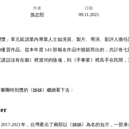
作者
日期
09.11.2021
孫志熙
灣獎」單元延請業內專業人士如演員、製片、導演、影評人擔任
優質作品。從本年度 143 部報名作品中脫穎而出的，共計有
《講話沒有在聽》裡渡河的陰魂，到《手事業》裡高手在民間，
評審團特別獎的《姊姊》繼續看下去：
er
2017-2021年，台灣產出了兩部以《姊姊》為名的短片，一部