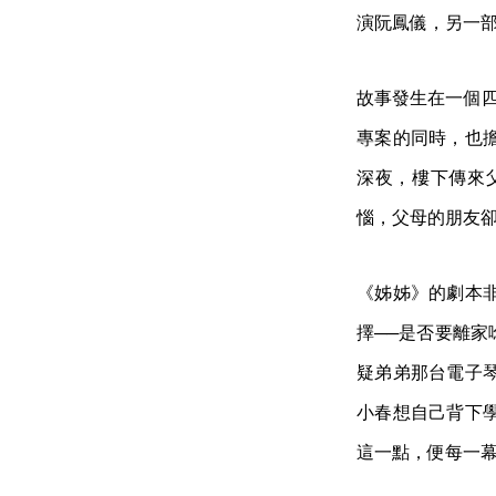
演阮鳳儀，另一
故事發生在一個四
專案的同時，也
深夜，樓下傳來
惱，父母的朋友
《姊姊》的劇本
擇──是否要離
疑弟弟那台電子
小春想自己背下
這一點，便每一