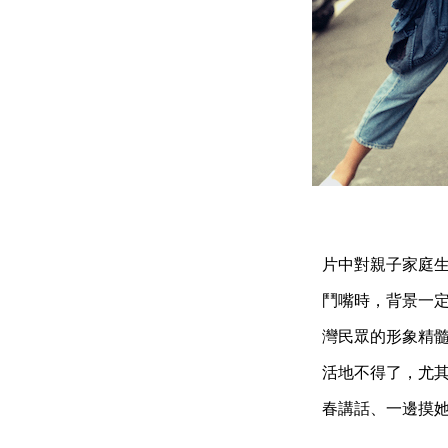
片中對親子家庭
鬥嘴時，背景一
灣民眾的形象精
活地不得了，尤
春講話、一邊摸