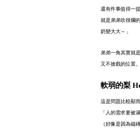
還有件事值得一
就是弟弟吹很爛
奶變大大～」
弟弟一角其實就
又不搶戲的位置
軟弱的梨 Her
這是問題比較顯
「人的需求要被
（好像是因為磁