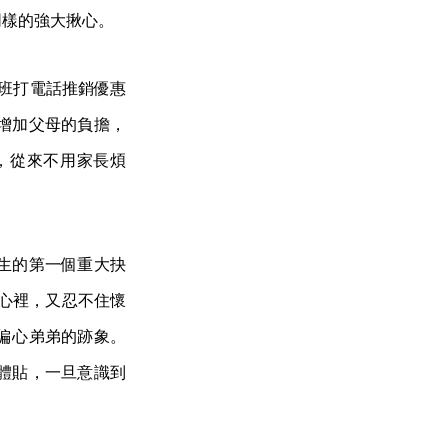
同樣的強大揪心。
考班打電話推銷優惠
增加父母的負擔，
，從來不用家長煩
生的第一個重大抉
心裡，又忍不住懷
偏心弟弟的跡象。
體貼，一旦意識到