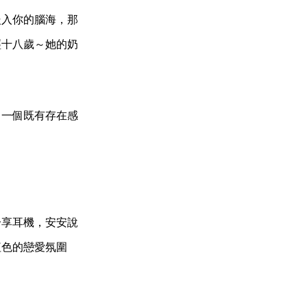
嵌入你的腦海，那
經十八歲～她的奶
了一個既有存在感
分享耳機，安安說
紅色的戀愛氛圍
。