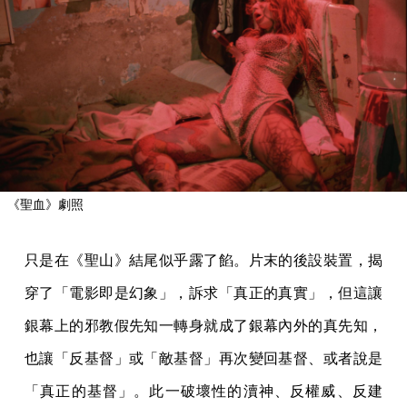
《聖血》劇照
只是在《聖山》結尾似乎露了餡。片末的後設裝置，揭
穿了「電影即是幻象」，訴求「真正的真實」，但這讓
銀幕上的邪教假先知一轉身就成了銀幕內外的真先知，
也讓「反基督」或「敵基督」再次變回基督、或者說是
「真正的基督」。此一破壞性的瀆神、反權威、反建