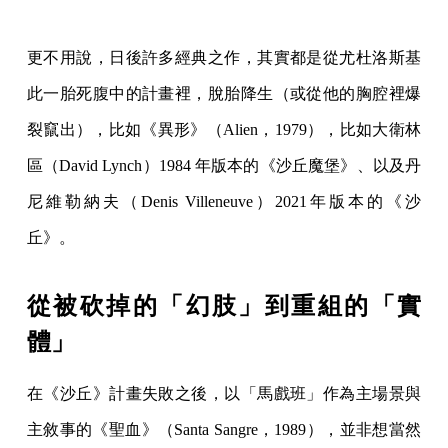
更不用說，日後許多經典之作，其實都是從尤杜洛斯基
此一胎死腹中的計畫裡，脫胎降生（或從他的胸腔裡爆
裂竄出），比如《異形》（Alien，1979），比如大衛林
區（David Lynch）1984 年版本的《沙丘魔堡》、以及丹
尼維勒納夫（Denis Villeneuve）2021年版本的《沙
丘》。
從被砍掉的「幻肢」到重組的「實
體」
在《沙丘》計畫失敗之後，以「馬戲班」作為主場景與
主敘事的《聖血》（Santa Sangre，1989），並非想當然