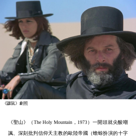
《鼴鼠》劇照
《聖山》（The Holy Mountain，1973）一開頭就尖酸嘲
諷、深刻批判信仰天主教的歐陸帝國（蟾蜍扮演的十字