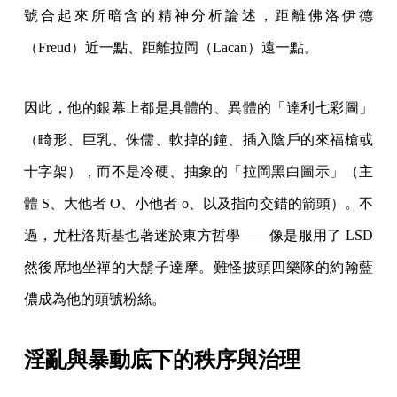
號合起來所暗含的精神分析論述，距離佛洛伊德
（Freud）近一點、距離拉岡（Lacan）遠一點。
因此，他的銀幕上都是具體的、異體的「達利七彩圖」
（畸形、巨乳、侏儒、軟掉的鐘、插入陰戶的來福槍或
十字架），而不是冷硬、抽象的「拉岡黑白圖示」（主
體 S、大他者 O、小他者 o、以及指向交錯的箭頭）。不
過，尤杜洛斯基也著迷於東方哲學——像是服用了 LSD
然後席地坐禪的大鬍子達摩。難怪披頭四樂隊的約翰藍
儂成為他的頭號粉絲。
淫亂與暴動底下的秩序與治理