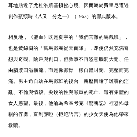
耳地貼近了尤杜洛斯基頓挫心境、因而屬於費里尼遭遇
創作瓶頸時《八又二分之一》（1963）的邪典版本。
相反地，《聖血》既是夏宇的「我們苦難的馬戲班」，
也是黃錦樹的「當馬戲團從天而降」，即使仍然充滿奇
想與奇觀、陰戶與創口，但敘事不再恣意腦洞大開、任
由腦漿四溢橫流，而是像顱骨一樣自體封閉、完整而完
滿。男主角自幼在馬戲班的後台，親歷目睹了斑斕的淫
亂、不倫與情殺、尖銳的性與噸重的死亡、還有集體的
食人慾望。最後，他淪為希區考克《驚魂記》裡恐怖母
親的俘虜，直到聾啞（拒絕語言）的少女天使為他帶來
救贖。