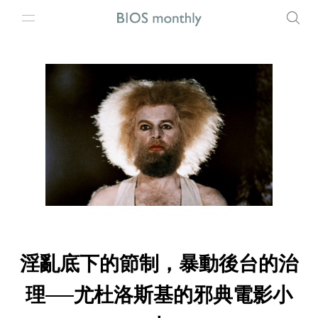
淫亂底下的節制，暴動後台的治
理──尤杜洛斯基的邪典電影小