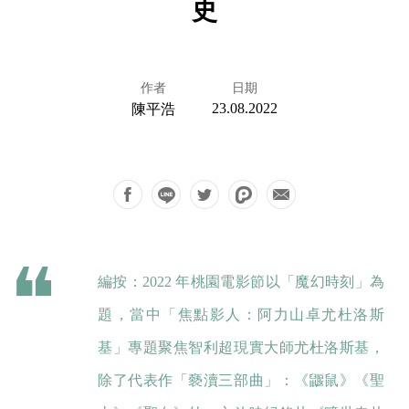
史
作者
日期
23.08.2022
陳平浩
編按：2022 年桃園電影節以「魔幻時刻」為
題，當中「焦點影人：阿力山卓尤杜洛斯
基」專題聚焦智利超現實大師尤杜洛斯基，
除了代表作「褻瀆三部曲」：《鼴鼠》《聖