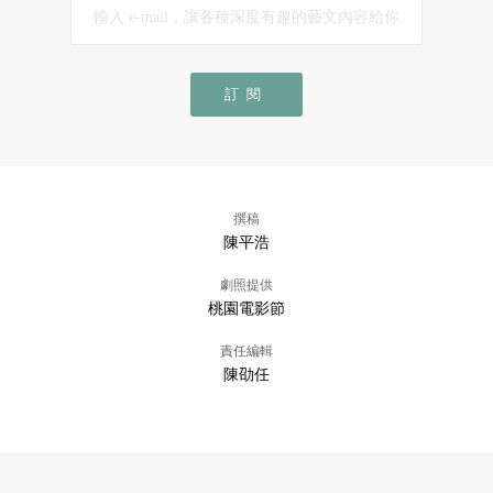
訂閱
撰稿
陳平浩
劇照提供
桃園電影節
責任編輯
陳劭任