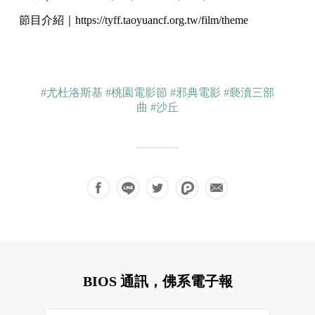
節目介紹｜https://tyff.taoyuancf.org.tw/film/theme
#尤杜洛斯基
#桃園電影節
#邪典電影
#褻瀆三部
曲
#沙丘
BIOS 通訊，佛系電子報