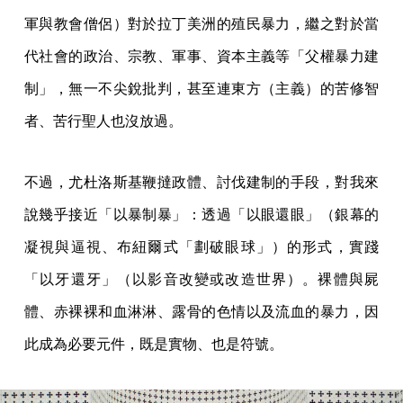
軍與教會僧侶）對於拉丁美洲的殖民暴力，繼之對於當
代社會的政治、宗教、軍事、資本主義等「父權暴力建
制」，無一不尖銳批判，甚至連東方（主義）的苦修智
者、苦行聖人也沒放過。
不過，尤杜洛斯基鞭撻政體、討伐建制的手段，對我來
說幾乎接近「以暴制暴」：透過「以眼還眼」（銀幕的
凝視與逼視、布紐爾式「劃破眼球」）的形式，實踐
「以牙還牙」（以影音改變或改造世界）。裸體與屍
體、赤裸裸和血淋淋、露骨的色情以及流血的暴力，因
此成為必要元件，既是實物、也是符號。