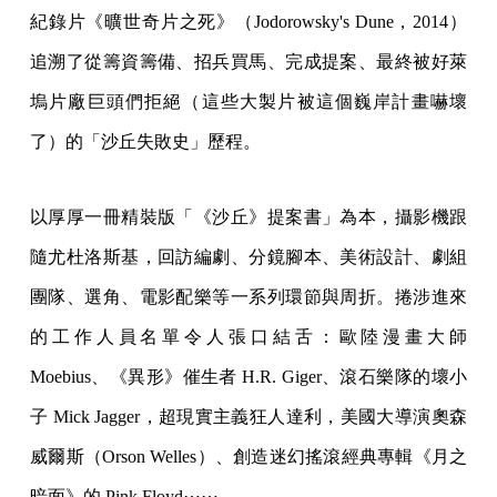
紀錄片《曠世奇片之死》（Jodorowsky's Dune，2014）
追溯了從籌資籌備、招兵買馬、完成提案、最終被好萊
塢片廠巨頭們拒絕（這些大製片被這個巍岸計畫嚇壞
了）的「沙丘失敗史」歷程。
以厚厚一冊精裝版「《沙丘》提案書」為本，攝影機跟
隨尤杜洛斯基，回訪編劇、分鏡腳本、美術設計、劇組
團隊、選角、電影配樂等一系列環節與周折。捲涉進來
的工作人員名單令人張口結舌：歐陸漫畫大師
Moebius、《異形》催生者 H.R. Giger、滾石樂隊的壞小
子 Mick Jagger，超現實主義狂人達利，美國大導演奧森
威爾斯（Orson Welles）、創造迷幻搖滾經典專輯《月之
暗面》的 Pink Floyd⋯⋯。