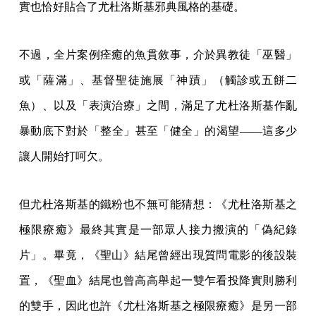
實也恰好貼合了尤杜洛斯基邪典風格的基礎。
不過，全片案例痊癒的魚貫敘事，介於異教徒「巫醫」
或「薩滿」、基督聖徒施展「神蹟」（觸診或五餅二
魚）、以及「表演治療」之間，滿足了尤杜洛斯基作亂
暴動底下對於「整全」甚至「健全」的渴望——這多少
讓人開始打呵欠。
但尤杜洛斯基的鐵粉也不無可能猜想：《尤杜洛斯基之
極限療癒》最終其實是一部眾人接力搬演的「偽紀錄
片」。畢竟，《聖山》結尾曾經出現質問電影的後設裝
置，《聖血》結尾也曾高高舉起一雙乍看投降實則勝利
的雙手，因此也許《尤杜洛斯基之極限療癒》是另一部