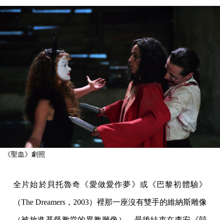
《聖血》劇照
全片始於貝托魯奇《愛做愛作夢》或《巴黎初體驗》
（The Dreamers，2003）裡那一座沒有雙手的維納斯雕像
（被放進基督教堂的異教雕像），最後結束在李安《囍