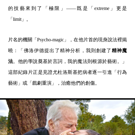
的技藝來到了「極限」——既是「extreme」更是
「limit」。
片名的機關「Psycho-magic」，在他片首的現身說法裡揭
曉：「佛洛伊德提出了精神分析，我則創建了
精神魔
法
。他的學說奠基於言詞，我的魔法則根源於藝術。」
這部紀錄片正是見證尤杜洛斯基把病者逐一引進「行為
藝術」或「戲劇重演」，治癒他們的創傷。