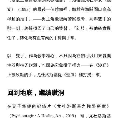
宴》（1993）的最後一個鏡頭裡，郎雄在海關閘口高高
舉起的推手。——男主角最後向警察投降、高舉雙手的
那一刻，終於找回了自己的雙臂，「幻肢」被他確實攫
住了，轉化為有血有肉的手臂與手掌。
以「雙手」作為敘事核心，不只因為它們可以用來愛撫
性器與持刀砍殺，也因為它象徵了權力——在《沙丘》
上被砍斷的手，尤杜洛斯基從《聖血》裡打撈回來。
回到地底，繼續鑽洞
在妻子掌鏡的紀錄片《尤杜洛斯基之極限療癒》
（Psychomagic : A Healing Art，2019） 裡，尤杜洛斯基