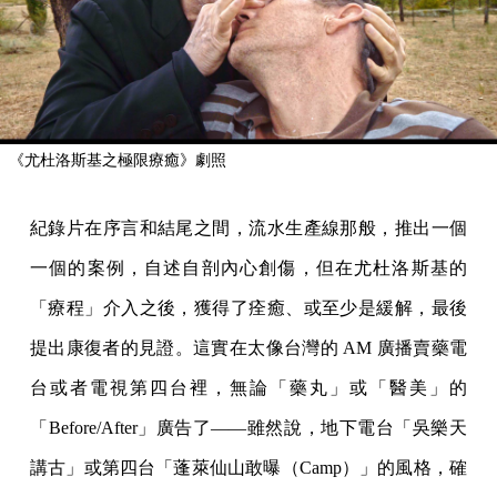
《尤杜洛斯基之極限療癒》劇照
紀錄片在序言和結尾之間，流水生產線那般，推出一個
一個的案例，自述自剖內心創傷，但在尤杜洛斯基的
「療程」介入之後，獲得了痊癒、或至少是緩解，最後
提出康復者的見證。這實在太像台灣的 AM 廣播賣藥電
台或者電視第四台裡，無論「藥丸」或「醫美」的
「Before/After」廣告了——雖然說，地下電台「吳樂天
講古」或第四台「蓬萊仙山敢曝（Camp）」的風格，確