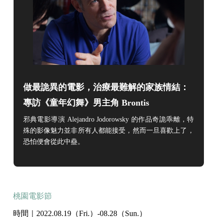
做最詭異的電影，治療最難解的家族情結：
專訪《童年幻舞》男主角 Brontis
Jodorowsky
邪典電影導演 Alejandro Jodorowsky 的作品奇詭乖離，特
殊的影像魅力並非所有人都能接受，然而一旦喜歡上了，
恐怕便會從此中蠱
。
桃園電影節
時間｜2022.08.19（Fri.）-08.28（Sun.）