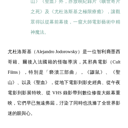
山》《聖血》外，亦放映紀錄片《曠世奇片
之死》及《尤杜洛斯基之極限療癒》，讓觀
眾得以從幕前幕後，一窺大師電影藝術中精
神魔法。
尤杜洛斯基（Alejandro Jodorowsky）是一位智利裔墨西
哥籍、爾後入法國籍的怪咖導演，其邪典電影（Cult
Films），特別是「褻瀆三部曲」，《鼴鼠》、《聖
山》、以及《聖血》，從地下電影到影史經典、從午夜
電影到影展特映、從 VHS 錄影帶到數位修復大銀幕重
映，它們早已無遠弗屆，汙染了同時也洗滌了全世界影
迷的眼與心。