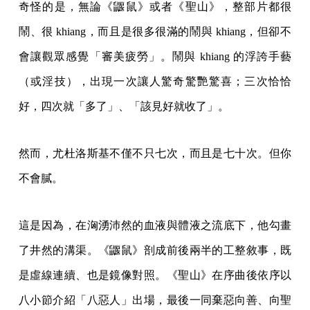
奇怪的是，無論《鼴鼠》或者《聖山》，整部片都很
鬧、很 khiang，而且是很多很滿的鬧與 khiang，但卻不
會讓觀眾感覺「審美疲勞」。鬧與 khiang 的浮誇手藝
（或淫技），出現一次讓人驚奇驚艷驚喜；三次恰恰
好，四次就「多了」、「該見好就收了」。
然而，尤杜洛斯基不僅不只七次，而且是七十次。但你
不會膩。
這是因為，在洶湧沛然的血液與體液之流底下，他勾畫
了井然的溝渠。《鼴鼠》剖成前後兩半的工整敘事，既
是虛線連續、也是鏡像對照。《聖山》在序曲後依序以
八小節介紹「八惡人」出場，最後一同棄惡向善、向聖