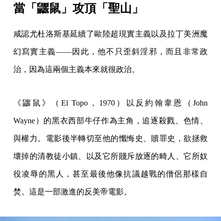
當「鼴鼠」攻頂「聖山」
咸認尤杜洛斯基延續了歐陸超現實主義以及拉丁美洲魔
幻寫實主義——因此，他不只歪斜淫邪，而且非常政
治，因為這兩個主義本來就很政治。
《鼴鼠》（El Topo，1970）以反約翰韋恩（John
Wayne）的黑衣西部牛仔作為主角，追逐殺戮、色情、
與權力。電影後半轉切至他的懺悔史、贖罪史，欲拯救
壞掉的清教徒小鎮、以及它所賤斥放逐的畸人、它所奴
役凌辱的黑人，甚至最後他像抗議越戰的僧侶那樣自
焚。這是一部激進的反美帝電影。