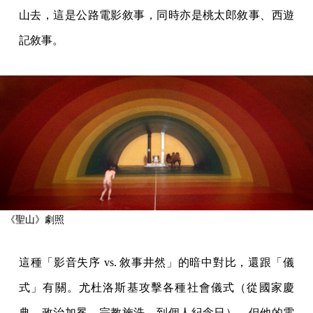
山去，這是公路電影敘事，同時亦是桃太郎敘事、西遊
記敘事。
《聖山》劇照
這種「影音失序 vs. 敘事井然」的暗中對比，還跟「儀
式」有關。尤杜洛斯基攻擊各種社會儀式（從國家慶
典、政治加冕、宗教施洗、到個人紀念日），但他的電