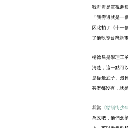
我哥哥是電視劇
「我旁邊就是一
因此拍了《十一
了他執導台灣新
楊德昌是學理工
清楚，這一點可
是從最底子、最
甚麼都沒有，就
我當
《牯嶺街少
為政吧，他們念