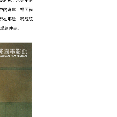
發脾氣，只是不講
中的倉庫，裡面簡
都在那邊，我統統
就講這件事。