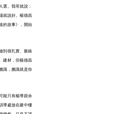
人選。我哥就說：
場就說好。楊德昌
陰的故事》，開始
做到很扎實、脈絡
、建材，但楊德昌
膽識，膽識就是你
可能只有楊導跟余
訓導處放在建中樓