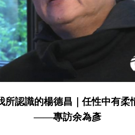
我所認識的楊德昌｜任性中有柔
——專訪余為彥