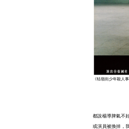
《牯嶺街少年殺人事
都說楊導脾氣不
或演員被換掉，