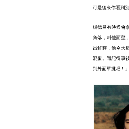
可是後來你看到
楊德昌有時候會
角落，叫他面壁
昌解釋，他今天
混蛋。還記得事
到外面單挑吧！」