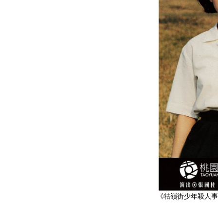
《牯嶺街少年殺人事