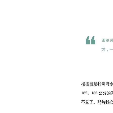
電影
方，
楊德昌是我哥哥余
185、186 
不見了。那時我