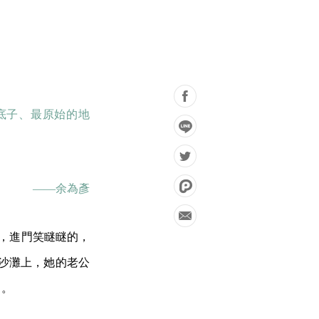
底子、最原始的地
——余為彥
家，進門笑瞇瞇的，
到沙灘上，她的老公
》。