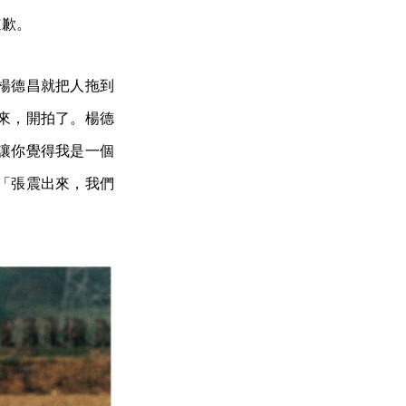
道歉。
楊德昌就把人拖到
來，開拍了。楊德
讓你覺得我是一個
「張震出來，我們