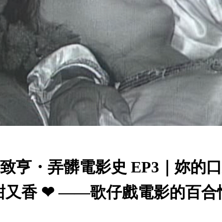
致亨・弄髒電影史 EP3｜妳的
甜又香 ❤ ——歌仔戲電影的百合