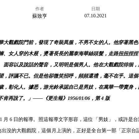
作者
日期
07.10.2021
蘇致亨
華大觀戲院門前，發現了奇裝異服，不男不女的人。他穿著黑色
褲、女人穿的木屐，燙著長長的麗泰海華絲頭髮，走路扭扭捏捏
、面容以及說話的聲音，又明明是個男人。他在大觀戲院徘徊，
望，評議不已。但是他卻微笑招呼，頻頻還禮，毫不在乎。這個
歲，彰化人。據悉，游光鈴承認自己是男妓，在萬華一帶賣身，
肯再說了。」——《更生報》1956/01/06，第 4 版
 年 1 月 6 日的報導。照這報導文字形容，這位「男妓」，或許
een。他出沒的大觀戲院，這個月上演的，正好是全台第一部「正宗台