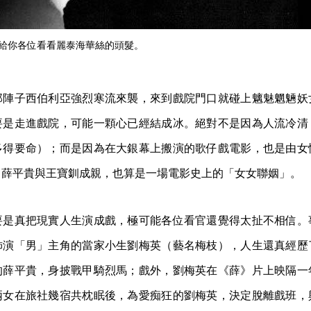
給你各位看看麗泰海華絲的頭髮。
那陣子西伯利亞強烈寒流來襲，來到戲院門口就碰上魑魅魍魎妖
要是走進戲院，可能一顆心已經結成冰。絕對不是因為人流冷清
多得要命）；而是因為在大銀幕上搬演的歌仔戲電影，也是由女
，薛平貴與王寶釧成親，也算是一場電影史上的「女女聯姻」。
要是真把現實人生演成戲，極可能各位看官還覺得太扯不相信。
飾演「男」主角的當家小生劉梅英（藝名梅枝），人生還真經歷
的薛平貴，身披戰甲騎烈馬；戲外，劉梅英在《薛》片上映隔一
兩女在旅社幾宿共枕眠後，為愛痴狂的劉梅英，決定脫離戲班，