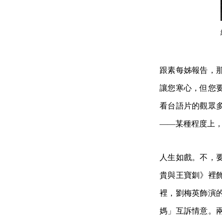
跟素每姊報告，
讓您寒心，但您
看台語片的觀眾
——某種程度上
人生如戲。不，
貴與王寶釧》裡
裡，劉梅英飾演
媽」互訴情意。