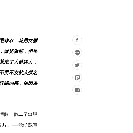
毛線衣、花用女襯
，做姿做態，但是
惹來了大群路人，
不男不女的人供名
詳細內幕，他因為
是台灣數一數二早出現
語片」──歌仔戲電