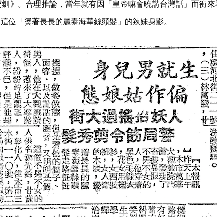
寶釧》。合理推論，當年就有因「皇帝嘛會曉講台灣話」而衝來
見這位「燙著長長的麗泰海華絲頭髮」的辣妹身影。