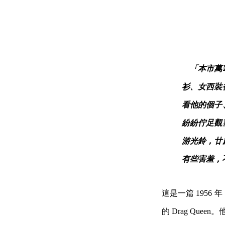
「本市萬
衫、女西裝
看他的個子
紛紛佇足觀
游光鈴，廿
有些害羞，不
這是一篇 1956
的 Drag Qu