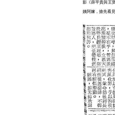
影《薛平貴與王
姨阿嬸，搶先看