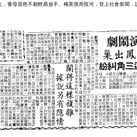
走，養母當然不願輕易放手。梅英憤而投河，登上社會新聞，