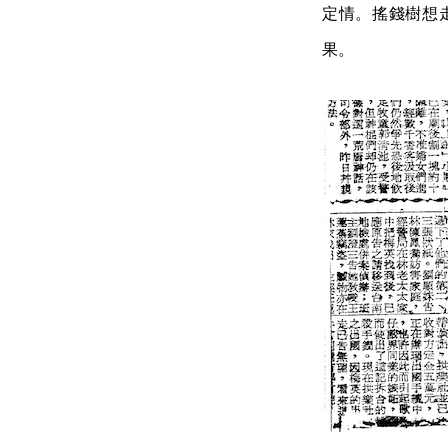
定情。搖錢樹想
果。