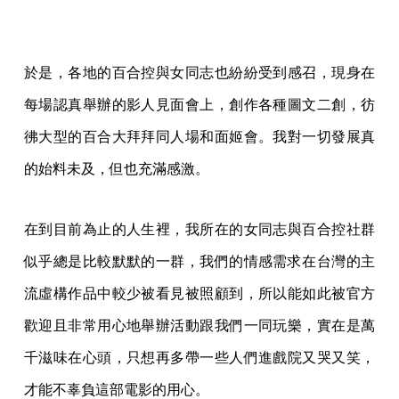
於是，各地的百合控與女同志也紛紛受到感召，現身在
每場認真舉辦的影人見面會上，創作各種圖文二創，彷
彿大型的百合大拜拜同人場和面姬會。我對一切發展真
的始料未及，但也充滿感激。
在到目前為止的人生裡，我所在的女同志與百合控社群
似乎總是比較默默的一群，我們的情感需求在台灣的主
流虛構作品中較少被看見被照顧到，所以能如此被官方
歡迎且非常用心地舉辦活動跟我們一同玩樂，實在是萬
千滋味在心頭，只想再多帶一些人們進戲院又哭又笑，
才能不辜負這部電影的用心。