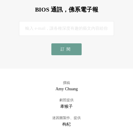
BIOS 通訊，佛系電子報
訂閱
撰稿
Amy Chuang
劇照提供
牽猴子
迷因圖製作、提供
枸杞