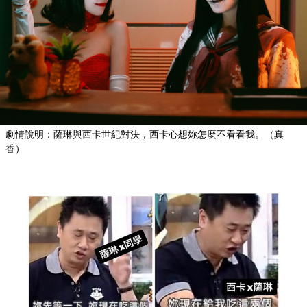
劇情說明：薩琳與西卡世紀對決，西卡心想妳怎麼不看看我。（真
香）