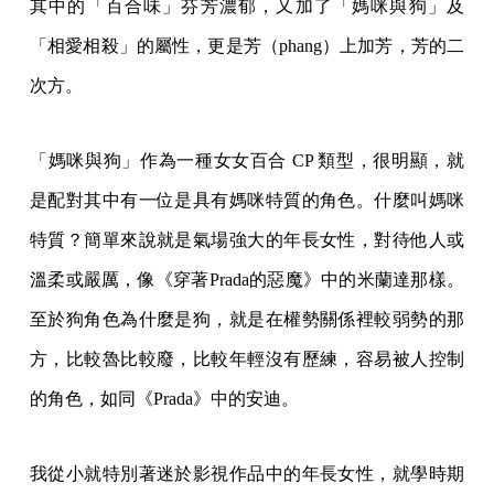
其中的「百合味」芬芳濃郁，又加了「媽咪與狗」及
「相愛相殺」的屬性，更是芳（phang）上加芳，芳的二
次方。
「媽咪與狗」作為一種女女百合 CP 類型，很明顯，就
是配對其中有一位是具有媽咪特質的角色。什麼叫媽咪
特質？簡單來說就是氣場強大的年長女性，對待他人或
溫柔或嚴厲，像《穿著Prada的惡魔》中的米蘭達那樣。
至於狗角色為什麼是狗，就是在權勢關係裡較弱勢的那
方，比較魯比較廢，比較年輕沒有歷練，容易被人控制
的角色，如同《Prada》中的安迪。
我從小就特別著迷於影視作品中的年長女性，就學時期