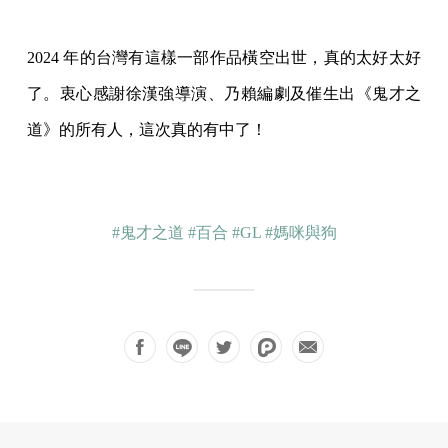
2024 年的台灣有這樣一部作品橫空出世，真的太好太好
了。衷心感謝徐漢強導演、乃賴編劇及催生出《鬼才之
道》的所有人，這次真的有中了！
#鬼才之道
#百合
#GL
#媽咪與狗