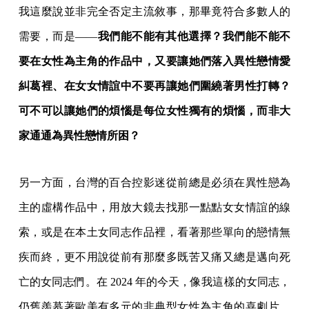
我這麼說並非完全否定主流敘事，那畢竟符合多數人的
需要，而是——
我們能不能有其他選擇？我們能不能不
要在女性為主角的作品中，又要讓她們落入異性戀情愛
糾葛裡、在女女情誼中不要再讓她們圍繞著男性打轉？
可不可以讓她們的煩惱是每位女性獨有的煩惱，而非大
家通通為異性戀情所困？
另一方面，台灣的百合控影迷從前總是必須在異性戀為
主的虛構作品中，用放大鏡去找那一點點女女情誼的線
索，或是在本土女同志作品裡，看著那些單向的戀情無
疾而終，更不用說從前有那麼多既苦又痛又總是邁向死
亡的女同志們。在 2024 年的今天，像我這樣的女同志，
仍舊羨慕著歐美有多元的非典型女性為主角的喜劇片。