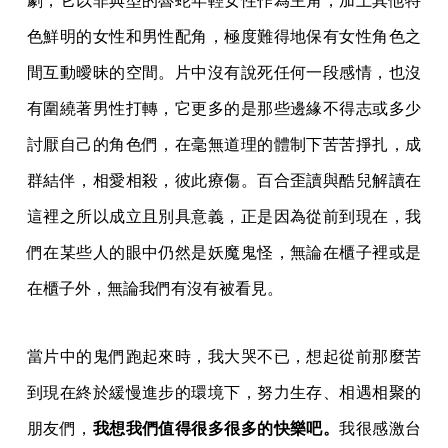
劇，它以非典型的魯蛇年輕女性作為主角，加上其他特
色鮮明的女性和男性配角，極度難得地保有女性角色之
間互動曖昧的空間。片中沒有說死任何一段感情，也沒
有圍繞著男性打轉，它更多的是那些邊緣不得志或多少
討厭自己的角色們，在毫無道理的體制下苦苦掙扎，成
群結伴，相愛相殺，彼此療傷。百合歪讀與酷兒解讀在
這裡之所以成立且別具意義，正是因為從前到現在，我
們在某些人的眼中仍然是妖魔鬼怪，無論在櫃子裡或是
在櫃子外，無論我們有沒有被看見。
當片中的鬼們跑起來時，我大哭不已，想起從前那麼苦
到現在終於緩慢進步的環境下，努力生存、相遇相聚的
朋友們，
我想我們值得很多很多的快樂吧。
我很感激台