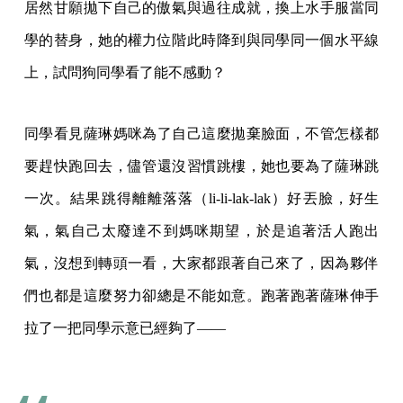
居然甘願拋下自己的傲氣與過往成就，換上水手服當同
學的替身，她的權力位階此時降到與同學同一個水平線
上，試問狗同學看了能不感動？
同學看見薩琳媽咪為了自己這麼拋棄臉面，不管怎樣都
要趕快跑回去，儘管還沒習慣跳樓，她也要為了薩琳跳
一次。結果跳得離離落落（li-li-lak-lak）好丟臉，好生
氣，氣自己太廢達不到媽咪期望，於是追著活人跑出
氣，沒想到轉頭一看，大家都跟著自己來了，因為夥伴
們也都是這麼努力卻總是不能如意。跑著跑著薩琳伸手
拉了一把同學示意已經夠了——