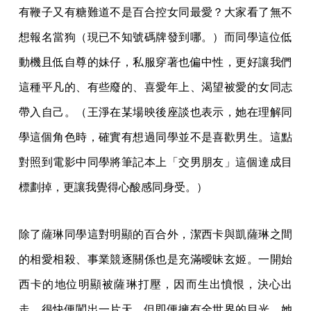
有鞭子又有糖難道不是百合控女同最愛？大家看了無不
想報名當狗（現已不知號碼牌發到哪。）而同學這位低
動機且低自尊的妹仔，私服穿著也偏中性，更好讓我們
這種平凡的、有些廢的、喜愛年上、渴望被愛的女同志
帶入自己。（王淨在某場映後座談也表示，她在理解同
學這個角色時，確實有想過同學並不是喜歡男生。這點
對照到電影中同學將筆記本上「交男朋友」這個達成目
標劃掉，更讓我覺得心酸感同身受。）
除了薩琳同學這對明顯的百合外，潔西卡與凱薩琳之間
的相愛相殺、事業競逐關係也是充滿曖昧玄姬。一開始
西卡的地位明顯被薩琳打壓，因而生出憤恨，決心出
走，很快便闖出一片天，但即便擁有全世界的目光，她