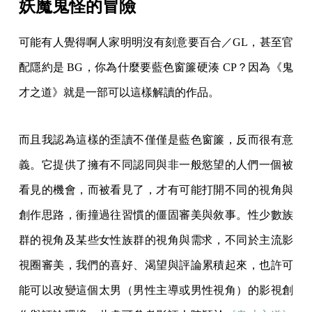
妖魔鬼怪的冒險
可能有人覺得啊人家明明沒有刻意要百合／GL，甚至官
配隱約是 BG，你為什麼要藍色窗簾硬湊 CP？因為《鬼
才之道》就是一部可以這樣解讀的作品。
而且我認為這樣的歪讀不僅僅是藍色窗簾，反而很有意
義。它提供了擁有不同認同與非一般慾望的人們一個被
看見的機會，而被看見了，才有可能打開不同的視角與
創作思路，衝撞過往習慣的僵固審美與敘事。性少數族
群的視角及某些女性族群的視角與需求，不同於主流影
視圈審美，我們的喜好、渴望與評論累積起來，也許可
能可以改變這個太男（男性主導或男性視角）的影視創