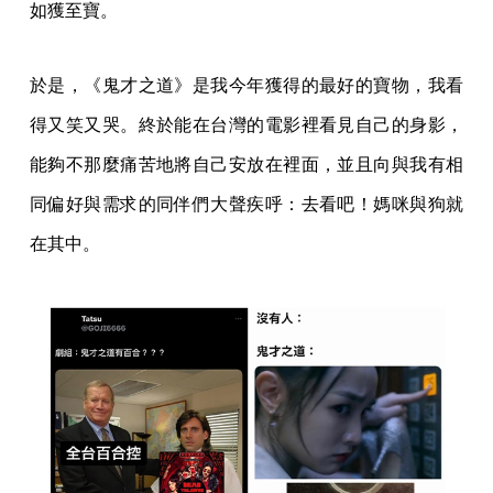
如獲至寶。
於是，《鬼才之道》是我今年獲得的最好的寶物，我看
得又笑又哭。終於能在台灣的電影裡看見自己的身影，
能夠不那麼痛苦地將自己安放在裡面，並且向與我有相
同偏好與需求的同伴們大聲疾呼：去看吧！媽咪與狗就
在其中。