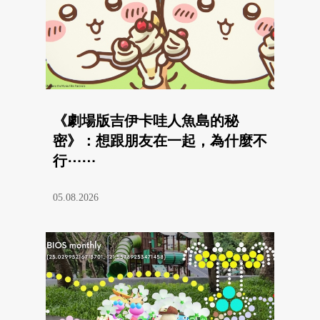
《劇場版吉伊卡哇人魚島的秘
密》：想跟朋友在一起，為什麼不
行⋯⋯
05.08.2026