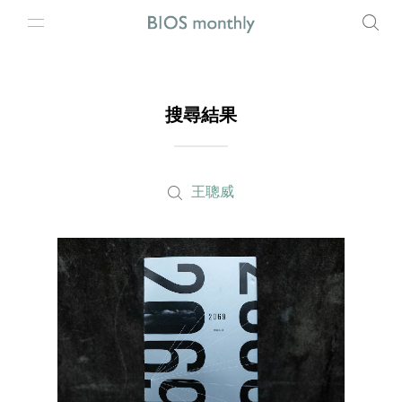
搜尋結果
王聰威