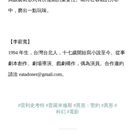
中，磨出一點玩味。
【李蘄寬】
1994 年生，台灣台北人，十七歲開始寫小說至今。從事
劇本創作、劇場導演、戲劇構作，偶為演員。合作邀約
請洽 eatadoner@gmail.com。
#雷利史考特
#普羅米修斯
#異形：聖約
#異形
#
科幻
#電影