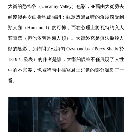
大衛的恐怖谷（Uncanny Valley）色彩，並藉由大衛剪去
頭髮後再次曲折地被強調：觀眾透過瓦特的角度感受到
類人類（Humanoid）的可怖，而在心理上將瓦特納入人
類陣營（但他依舊是類人類）。大衛終究是無法擺脫人
類的陰影，瓦特問了他詩句 Ozymandias（Percy Shelly 於
1819 年發表）的作者是誰，大衛的誤答不僅展現了人性
中的不完美，也被詩句中描寫君王消逝的部分諷刺了一
番。