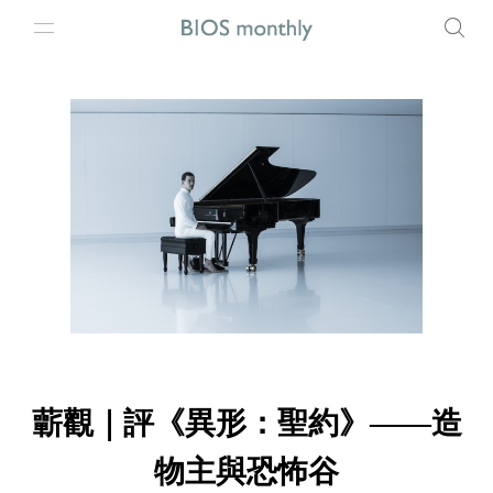
蘄觀｜評《異形：聖約》——造
物主與恐怖谷