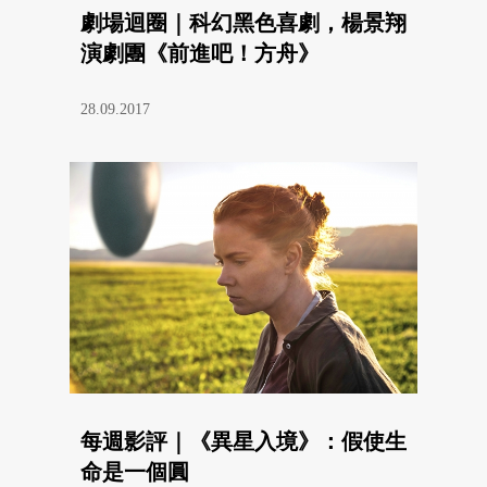
劇場迴圈｜科幻黑色喜劇，楊景翔
演劇團《前進吧！方舟》
28.09.2017
每週影評｜《異星入境》：假使生
命是一個圓