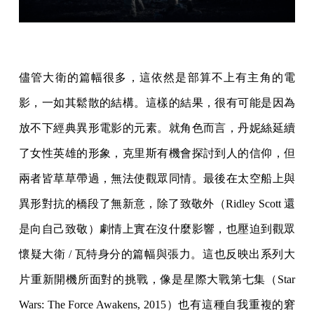
儘管大衛的篇幅很多，這依然是部算不上有主角的電
影，一如其鬆散的結構。這樣的結果，很有可能是因為
放不下經典異形電影的元素。就角色而言，丹妮絲延續
了女性英雄的形象，克里斯有機會探討到人的信仰，但
兩者皆草草帶過，無法使觀眾同情。最後在太空船上與
異形對抗的橋段了無新意，除了致敬外（Ridley Scott 還
是向自己致敬）劇情上實在沒什麼影響，也壓迫到觀眾
懷疑大衛 / 瓦特身分的篇幅與張力。這也反映出系列大
片重新開機所面對的挑戰，像是星際大戰第七集（Star
Wars: The Force Awakens, 2015）也有這種自我重複的窘