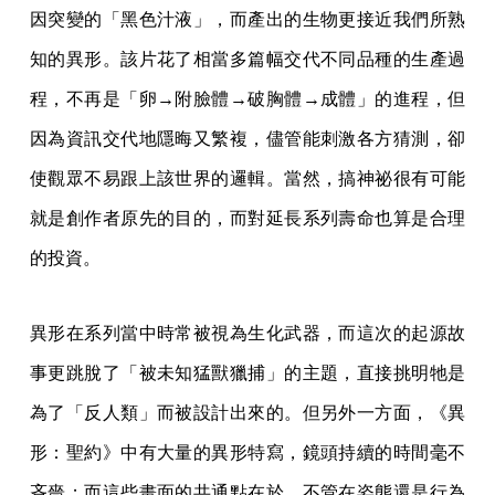
因突變的「黑色汁液」，而產出的生物更接近我們所熟
知的異形。該片花了相當多篇幅交代不同品種的生產過
程，不再是「卵→附臉體→破胸體→成體」的進程，但
因為資訊交代地隱晦又繁複，儘管能刺激各方猜測，卻
使觀眾不易跟上該世界的邏輯。當然，搞神祕很有可能
就是創作者原先的目的，而對延長系列壽命也算是合理
的投資。
異形在系列當中時常被視為生化武器，而這次的起源故
事更跳脫了「被未知猛獸獵捕」的主題，直接挑明牠是
為了「反人類」而被設計出來的。但另外一方面，《異
形：聖約》中有大量的異形特寫，鏡頭持續的時間毫不
吝嗇；而這些畫面的共通點在於，不管在姿態還是行為