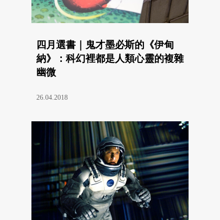
四月選書｜鬼才墨必斯的《伊甸
納》：科幻裡都是人類心靈的複雜
幽微
26.04.2018