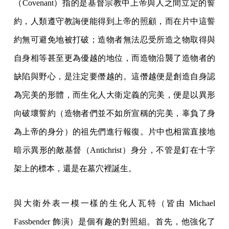
（Covenant）指的是基督宗教中上帝與人之間立定的誓
約，人類遵守教誨便能得到上帝的照顧，而在片中這誓
約無可避免地被打破；造物者無法忍受所造之物取得與
自身相等甚至更為優越的地位，而造物沿襲了造物者的
缺陷與野心，是注定要僭越的。這僭越便是創造自身認
為完美的形體，而生化人大衛定義的完美，便是以異形
向破壞誓約（造物者們並不如所宣稱的完美，辜負了身
為上帝的身分）的祖先們進行報復。片中也相當直接地
暗示異形的敵基督（Antichrist）身分，不管是釘在十字
架上的標本，還是在墓穴裡誕生。
與大衛外表一模一樣的生化人瓦特（皆由 Michael
Fassbender 飾演）是個有趣的對照組。首先，他強化了