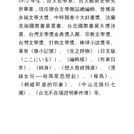
1972 年生，台大哲學系、台大藝術史研究
所畢業，現任聯合文學雜誌總編輯。曾獲巫
永福文學大獎、中時開卷十大好書獎、法蘭
克福國際書展選書、台北國際書展大獎決
選、台灣文學獎金典獎入圍、宗教文學獎、
台灣文學獎、打狗文學獎、棒球小說獎等。
著有《微小記號》、《生之靜物》（日文版
《ここにいる》）、《編輯樣》、《作家日
常》、《師身》、《戀人曾經飛過》、《濱
線女兒──哈瑪星思戀起》、《複島》、
《稍縱即逝的印象》、《中山北路行七
擺》、《台北不在場證明事件簿》等。