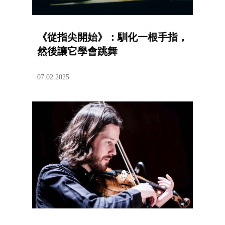
《從指尖開始》：馴化一根手指，
然後讓它學會跳舞
07.02.2025