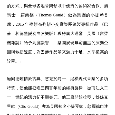
的方式，與全球各地音樂領域中優秀的藝術家合作。湯
馬士・顧爾德（Thomas Gould）做為樂團的小提琴首
席，2015 年率領布列頓小交響樂團錄製專輯作品 《巴
赫：郭德堡變奏曲弦樂版》獲得廣大迴響，英國《留聲
機雜誌》給予高度讚譽：「樂團展現無窮無盡的演奏企
圖與敏捷速度，為巴赫作品帶來魅力十足、水準極高的
詮釋。」
顧爾德鍾情於古典、悠遊於爵士、縱橫現代音樂的多項
特質，使他能召喚三四百年前的經典旋律，從而注入二
十一世紀的活力卻不顯突兀。他三歲開始拉琴，姊姊克
里歐（Clio Gould）亦為英國知名小提琴家，顧爾德自述