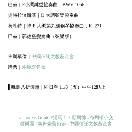
巴赫｜F小調鍵盤協奏曲，BWV 1056
史特拉汶斯基｜D 大調弦樂協奏曲
莫札特｜降 E 大調第九號鋼琴協奏曲，K. 271
巴赫｜郭德堡變奏曲（弦樂版）
主辦單位｜
中國信託文教基金會
購票｜
兩廳院售票
▌晚鳥八折優惠｜即日至 11/8（五）中午12點止
#Thomas Gould
#湯馬士・顧爾德
#布列頓小交
響樂團
#新舞臺藝術節
#中國信託文教基金會