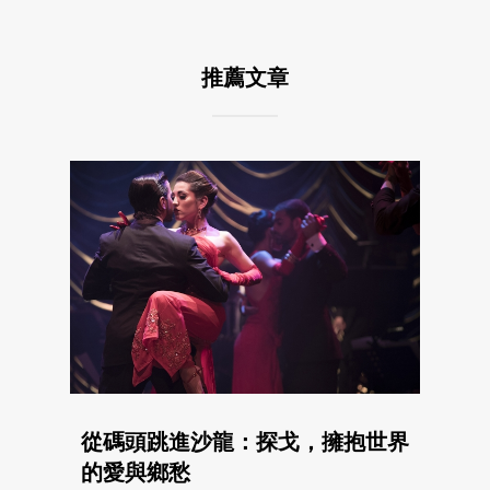
推薦文章
從碼頭跳進沙龍：探戈，擁抱世界
的愛與鄉愁