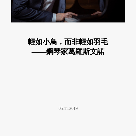
輕如小鳥，而非輕如羽毛
——鋼琴家葛羅斯文諾
05.11.2019