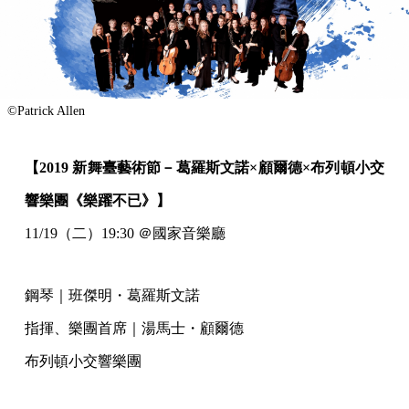
©Patrick Allen
【2019 新舞臺藝術節－葛羅斯文諾×顧爾德×布列頓小交
響樂團《樂躍不已》】
11/19（二）19:30 ＠國家音樂廳
鋼琴｜班傑明・葛羅斯文諾
指揮、樂團首席｜湯馬士・顧爾德
布列頓小交響樂團