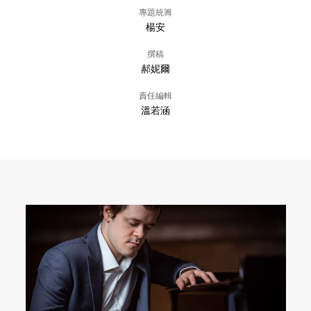
專題統籌
楊安
撰稿
郝妮爾
責任編輯
溫若涵