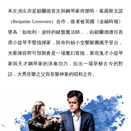
本次演出亦是顧爾德首次與鋼琴家班傑明・葛羅斯文諾
（Benjamin Grosvenor）合作，後者被英國《金融時報》
譽為「如哈利・波特的鍵盤魔法師」，由顧爾德擔任首
席小提琴手暨指揮家，與布列頓小交響樂團攜手登台，
光看陣容即可預期會是一場魔幻冒險，展現鬼才小提琴
家與天才鋼琴家的演奏功力，拉出一場穿梭古今的對
話，大秀音樂之父與音樂神童的唱和之作。